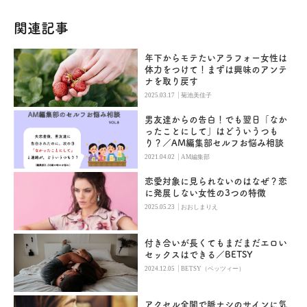
関連記事
年下からモテたいアラフォー女性は
体力をつけて！まずは興味のアンテ
ナを取り戻す
|
2025.03.17
菊池美佳子
男友達からの告白！でも翌日「なか
ったことにして」はどういうつも
り？／AM編集部セルフお悩み相談
|
2021.04.02
AM編集部
恋愛対象に見られないのはなぜ？恋
に発展しない女性の3つの特徴
|
2025.05.23
おおしまりえ
付き合いが長くてもまだまだエロい
セックスはできる／BETSY
|
2024.12.05
BETSY（ベッツィー）
アクセル全開で脈ナシのサインに気