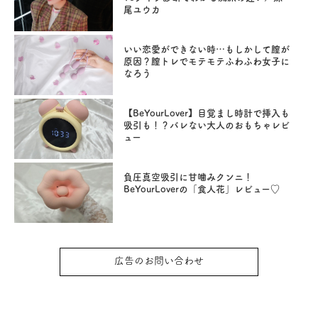
尾ユウカ
いい恋愛ができない時…もしかして膣が
原因？膣トレでモテモテふわふわ女子に
なろう
【BeYourLover】目覚まし時計で挿入も
吸引も！？バレない大人のおもちゃレビ
ュー
負圧真空吸引に甘噛みクンニ！
BeYourLoverの「食人花」レビュー♡
広告のお問い合わせ