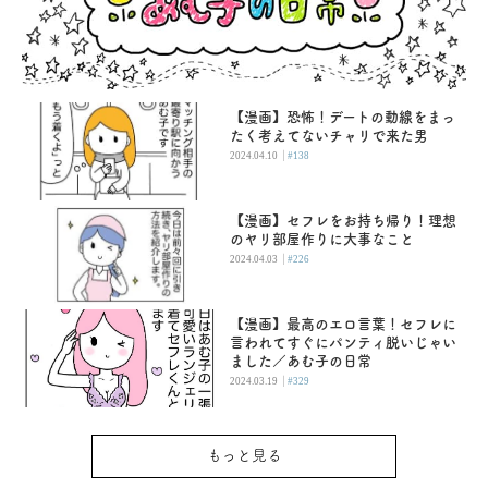
【漫画】恐怖！デートの動線をまっ
たく考えてないチャリで来た男
|
2024.04.10
#138
【漫画】セフレをお持ち帰り！理想
のヤリ部屋作りに大事なこと
|
2024.04.03
#226
【漫画】最高のエロ言葉！セフレに
言われてすぐにパンティ脱いじゃい
ました／あむ子の日常
|
2024.03.19
#329
もっと見る