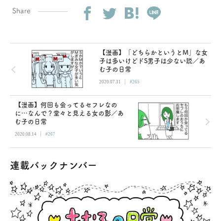
Share
【漫画】「どちらかというとM」な女
子は多いけどドS男子は少ない説／あ
む子の日常
|
2020.07.31
#265
【漫画】何回も会ってるセフレなの
に…なんで？堂々と見える女の影／あ
む子の日常
|
2020.08.14
#267
連載バックナンバー