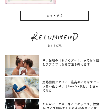
もっと見る
おすすめPR
今、話題の「おふろデート」って何？彼
とラブラブになる方法を教えます
加熱機能がヤバい…最高のイカせマシー
ン青い吸うやつ『Tara S 2代目』を使っ
てみた
たかがセックス。されどセックス。性癖
16タイプ診断でわかる流派の違い／妹