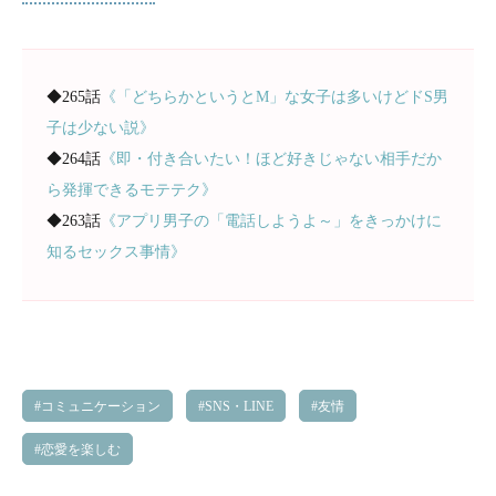
◆265話
《「どちらかというとM」な女子は多いけどドS男
子は少ない説》
◆264話
《即・付き合いたい！ほど好きじゃない相手だか
ら発揮できるモテテク》
◆263話
《アプリ男子の「電話しようよ～」をきっかけに
知るセックス事情》
コミュニケーション
SNS・LINE
友情
恋愛を楽しむ