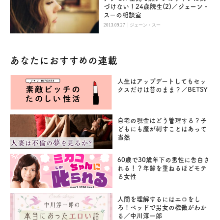
づけない！24歳院生(2)／ジェーン・
スーの相談室
|
2013.09.27
ジェーン・スー
あなたにおすすめの連載
人生はアップデートしてもセッ
クスだけは昔のまま？／BETSY
自宅の現金はどう管理する？子
どもにも魔が刺すことはあって
当然
60歳で30歳年下の男性に告白さ
れる！？年齢を重ねるほどモテ
る女性
人間を理解するにはエロをし
ろ！ベッドで男女の機微がわか
る／中川淳一郎