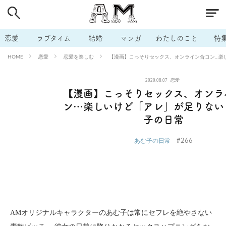
# 付き合いたい
# 男の本音
# セフレ
# 浮気
# 不倫
# 出会う方法
# マッチングアプリ
# ラブグッズ
# 体の相
恋愛
ラブタイム
結婚
マンガ
わたしのこと
特
# イケない
# ビッチの話
# エロスポット
# キャリア
恋愛
恋愛を楽しむ
【漫画】こっそりセックス、オンライン合コン…楽
HOME
# 恋愛相談
# モテテク
# セフレから本命へ
# 結婚したい
2020.08.07
恋愛
# セフレがほしい
# 夫婦の悩み
# おもしろライフ
【漫画】こっそりセックス、オンラ
ン…楽しいけど「アレ」が足りない
子の日常
#266
あむ子の日常
AMオリジナルキャラクターのあむ子は常にセフレを絶やさない