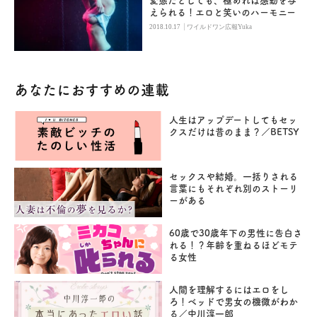
変態だとしても、極めれば感動を与
えられる！エロと笑いのハーモニー
|
2018.10.17
ワイルドワン広報Yuka
あなたにおすすめの連載
人生はアップデートしてもセッ
クスだけは昔のまま？／BETSY
セックスや結婚。一括りされる
言葉にもそれぞれ別のストーリ
ーがある
60歳で30歳年下の男性に告白さ
れる！？年齢を重ねるほどモテ
る女性
人間を理解するにはエロをし
ろ！ベッドで男女の機微がわか
る／中川淳一郎