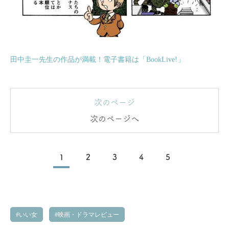
田中圭一先生の作品が満載！電子書籍は「BookLive!」
次のページ
次のページへ
1
2
3
4
5
いい女
映画・ドラマレビュー