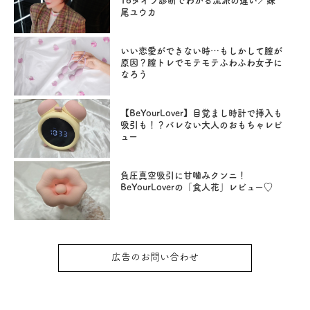
16タイプ診断でわかる流派の違い／妹
尾ユウカ
いい恋愛ができない時…もしかして膣が
原因？膣トレでモテモテふわふわ女子に
なろう
【BeYourLover】目覚まし時計で挿入も
吸引も！？バレない大人のおもちゃレビ
ュー
負圧真空吸引に甘噛みクンニ！
BeYourLoverの「食人花」レビュー♡
広告のお問い合わせ