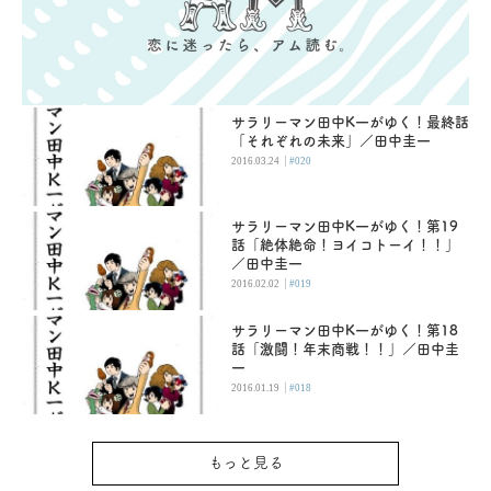
サラリーマン田中K一がゆく！最終話
「それぞれの未来」／田中圭一
|
2016.03.24
#020
サラリーマン田中K一がゆく！第19
話「絶体絶命！ヨイコトーイ！！」
／田中圭一
|
2016.02.02
#019
サラリーマン田中K一がゆく！第18
話「激闘！年末商戦！！」／田中圭
一
|
2016.01.19
#018
もっと見る