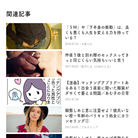
関連記事
「ＳＭ」や「下半身の衝動」は、良
くも悪くも人生を変える力を持って
いる？
|
2016.07.16
大泉りか
仲直り後と別れ際のセックスってき
っと同じくらい気持ちいいと思う
|
2017.06.03
姫乃たま（ひめの たま）
【漫画】マッチングアプリデートあ
るある！出会う直前に聞いた服装が
ダサくて萎える問題／あむ子の日常
2021.07.30
擬態しめじ男に注意せよ！彼氏いな
い歴＝年齢のバリキャリ処女にカウ
ンセリング①
|
2017.04.05
アルテイシア