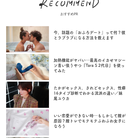
おすすめPR
今、話題の「おふろデート」って何？彼
とラブラブになる方法を教えます
加熱機能がヤバい…最高のイカせマシー
ン青い吸うやつ『Tara S 2代目』を使っ
てみた
たかがセックス。されどセックス。性癖
16タイプ診断でわかる流派の違い／妹
尾ユウカ
いい恋愛ができない時…もしかして膣が
原因？膣トレでモテモテふわふわ女子に
なろう