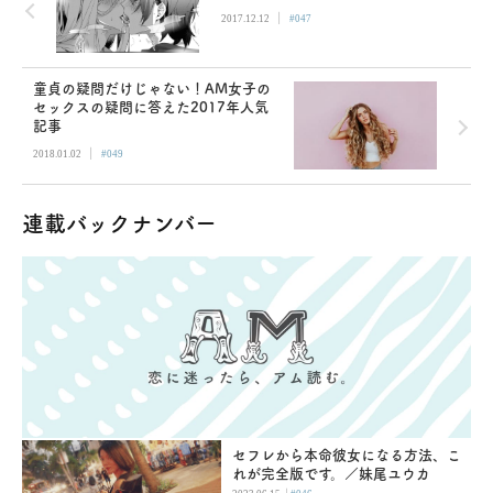
|
2017.12.12
#047
童貞の疑問だけじゃない！AM女子の
セックスの疑問に答えた2017年人気
記事
|
2018.01.02
#049
連載バックナンバー
セフレから本命彼女になる方法、こ
れが完全版です。／妹尾ユウカ