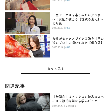
|
2023.06.15
#046
一生セックスを楽しみたいアラサー
へ！女医が教える【性欲の衰え】へ
の対策
|
2023.06.15
#050
女性がセックスでイク方法を「その
道のプロ」に聞いてみた【保存版】
|
2023.06.14
#040
もっと見る
関連記事
「無関心」はセックスの最高のスパ
イス？源氏物語から学んだこと
|
2024.04.20
菊池美佳子