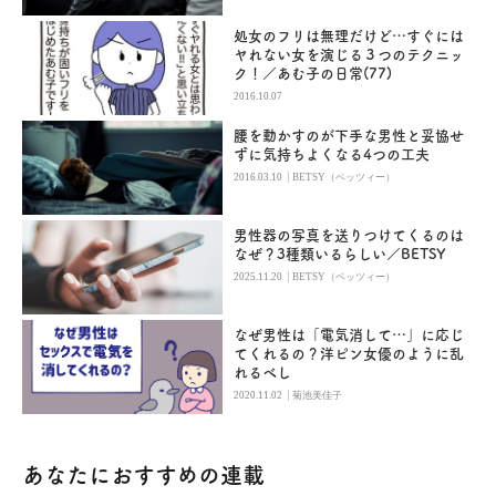
処女のフリは無理だけど…すぐには
ヤれない女を演じる３つのテクニッ
ク！／あむ子の日常(77)
2016.10.07
腰を動かすのが下手な男性と妥協せ
ずに気持ちよくなる4つの工夫
|
2016.03.10
BETSY（ベッツィー）
男性器の写真を送りつけてくるのは
なぜ？3種類いるらしい／BETSY
|
2025.11.20
BETSY（ベッツィー）
なぜ男性は「電気消して…」に応じ
てくれるの？洋ピン女優のように乱
れるべし
|
2020.11.02
菊池美佳子
あなたにおすすめの連載