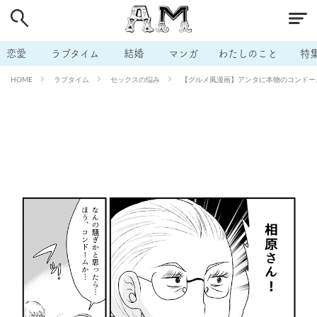
# 付き合いたい
# 男の本音
# セフレ
# 浮気
# 不倫
# 出会う方法
# マッチングアプリ
恋愛
ラブタイム
結婚
マンガ
わたしのこと
特
# ラブグッズ
# 体の相性
# イケない
ラブタイム
セックスの悩み
【グルメ風漫画】アンタに本物のコンドーム
HOME
# ビッチの話
# エロスポット
# キャリア
# 恋愛相談
# モテテク
# セフレから本命へ
# 結婚したい
# セフレがほしい
# 夫婦の悩み
# おもしろライフ