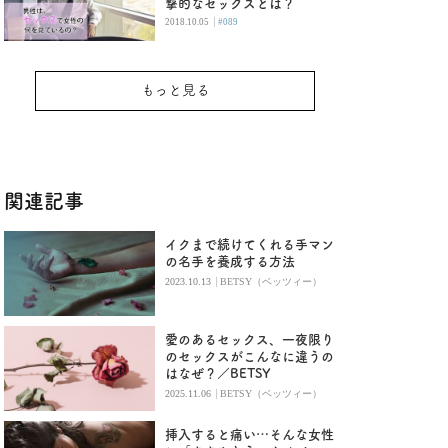
撃的なセックスとは？
|
2018.10.05
#089
もっと見る
関連記事
イクまで続けてくれる手マン
の名手を養成する方法
|
2023.10.13
BETSY（ベッツィー）
愛のあるセックス、一夜限り
のセックスがこんなに違うの
はなぜ？／BETSY
|
2025.11.06
BETSY（ベッツィー）
挿入すると痛い…そんな女性