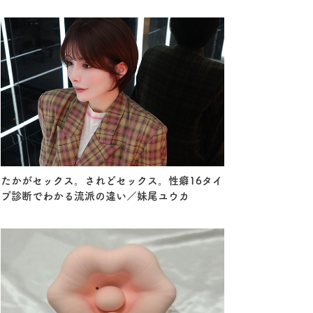
たかがセックス。されどセックス。性癖16タイ
プ診断でわかる流派の違い／妹尾ユウカ