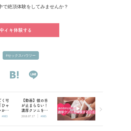
中で絶頂体験をしてみませんか？
中イキ体験する
セックスハウツー
ごく可
【動画】彼の舌
「ひゃ
が止まらない！
レから
濃厚クンニを体
|
|
め続け
験する方法
#083
2018.07.17
#085
つの方法