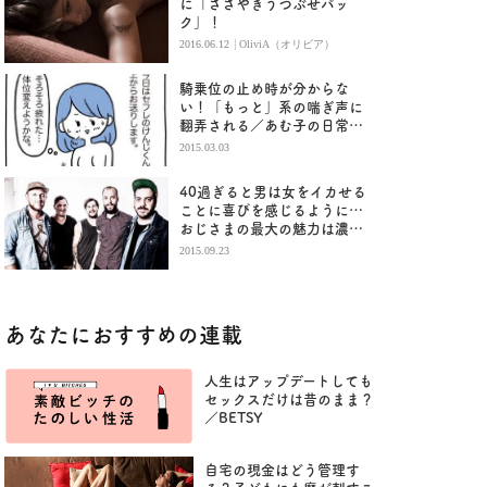
に「ささやきうつぶせバッ
ク」！
|
2016.06.12
OliviA（オリビア）
騎乗位の止め時が分からな
い！「もっと」系の喘ぎ声に
翻弄される／あむ子の日常
（2）
2015.03.03
40過ぎると男は女をイカせる
ことに喜びを感じるように…
おじさまの最大の魅力は濃厚
すぎるクンニ
2015.09.23
あなたにおすすめの連載
人生はアップデートしても
セックスだけは昔のまま？
／BETSY
自宅の現金はどう管理す