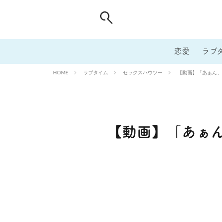
恋愛
ラブ
ラブタイム
セックスハウツー
【動画】「あぁん、
HOME
【動画】「あぁん