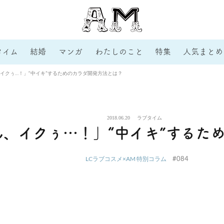
タイム
結婚
マンガ
わたしのこと
特集
人気まとめ
イクぅ…！」“中イキ”するためのカラダ開発方法とは？
2018.06.20
ラブタイム
、イクぅ…！」“中イキ”するた
#084
LCラブコスメ×AM 特別コラム