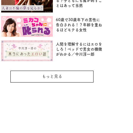
る？子どもにも魔が刺すこ
とはあって当然
60歳で30歳年下の男性に
告白される！？年齢を重ね
るほどモテる女性
人間を理解するにはエロを
しろ！ベッドで男女の機微
がわかる／中川淳一郎
もっと見る