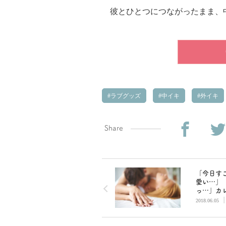
彼とひとつにつながったまま、
ラブグッズ
中イキ
外イキ
Share
「今日す
愛い…」
っ…」カ
夢中で求
2018.06.05
られる2