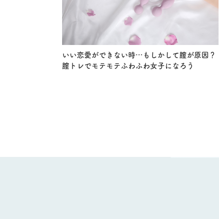
いい恋愛ができない時…もしかして膣が原因？
膣トレでモテモテふわふわ女子になろう