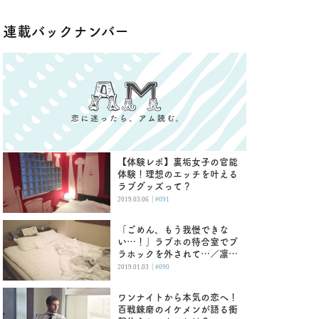
連載バックナンバー
【体験レポ】裏垢女子の官能
体験！理想のエッチを叶える
ラブグッズって？
|
2019.03.06
#091
「ごめん、もう我慢できな
い…！」ラブホの待合室でブ
ラホックを外されて…／凛乃
子
|
2019.01.03
#090
ワンナイトから本気の恋へ！
百戦錬磨のイケメンが語る衝