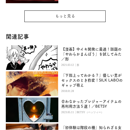
もっと見る
関連記事
【漫画】中イキ開発に最適！話題の
「やわらかまんぼう」を試してみた
／形
|
2021.03.12
形
「下剋上ってわかる？」優しい男が
セックスのとき豹変！SILK LABOの
ギャップ萌え
2018.01.28
合わなかったプレジャーアイテムの
再利用方法５選！／BETSY
|
2023.05.11
BETSY（ベッツィー）
「初体験は階段の柵」知られざる女