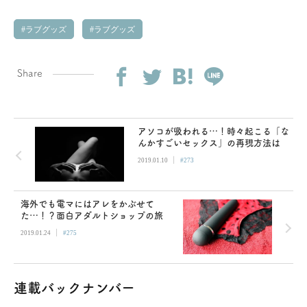
ラブグッズ
ラブグッズ
Share
アソコが吸われる…！時々起こる「な
んかすごいセックス」の再現方法は
|
2019.01.10
#273
海外でも電マにはアレをかぶせて
た…！？面白アダルトショップの旅
|
2019.01.24
#275
連載バックナンバー