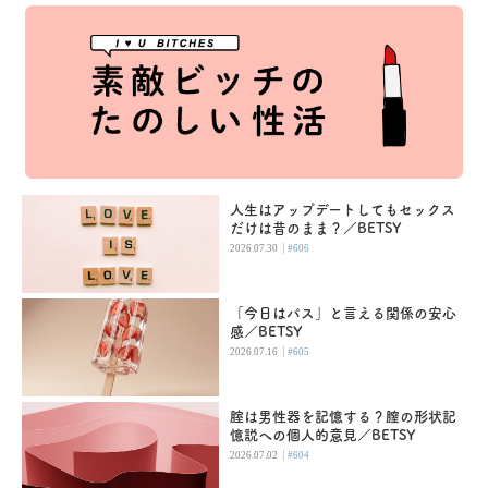
人生はアップデートしてもセックス
だけは昔のまま？／BETSY
|
2026.07.30
#606
「今日はパス」と言える関係の安心
感／BETSY
|
2026.07.16
#605
腟は男性器を記憶する？膣の形状記
憶説への個人的意見／BETSY
|
2026.07.02
#604