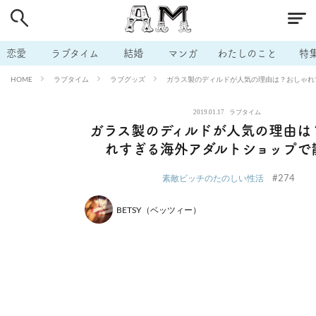
# 付き合いたい
# 男の本音
# セフレ
# 浮気
# 不倫
# 出会う方法
# マッチングアプリ
# ラブグッズ
# 体の相
恋愛
ラブタイム
結婚
マンガ
わたしのこと
特
# イケない
# ビッチの話
# エロスポット
# キャリア
ラブタイム
ラブグッズ
ガラス製のディルドが人気の理由は？おしゃれ
HOME
# 恋愛相談
# モテテク
# セフレから本命へ
# 結婚したい
2019.01.17
ラブタイム
# セフレがほしい
# 夫婦の悩み
# おもしろライフ
ガラス製のディルドが人気の理由は
れすぎる海外アダルトショップで
#274
素敵ビッチのたのしい性活
BETSY（ベッツィー）