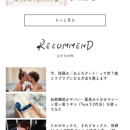
もっと見る
おすすめPR
今、話題の「おふろデート」って何？彼
とラブラブになる方法を教えます
加熱機能がヤバい…最高のイカせマシー
ン青い吸うやつ『Tara S 2代目』を使っ
てみた
たかがセックス。されどセックス。性癖