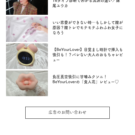
16タイプ診断でわかる流派の違い／妹
尾ユウカ
いい恋愛ができない時…もしかして膣が
原因？膣トレでモテモテふわふわ女子に
なろう
【BeYourLover】目覚まし時計で挿入も
吸引も！？バレない大人のおもちゃレビ
ュー
負圧真空吸引に甘噛みクンニ！
BeYourLoverの「食人花」レビュー♡
広告のお問い合わせ