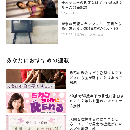
子オナニーの世界とは？／iroha新シ
リーズ発売記念
2015.12.28
衝撃の芸能人ラッシュ！一度観たら
絶対忘れない2016年AVベスト10
|
2016.12.31
姫乃たま（ひめの たま）
あなたにおすすめの連載
自宅の現金はどう管理する？子
どもにも魔が刺すことはあって
当然
60歳で30歳年下の男性に告白さ
れる！？年齢を重ねるほどモテ
る女性
人間を理解するにはエロをし
ろ！ベッドで男女の機微がわか
る／中川淳一郎