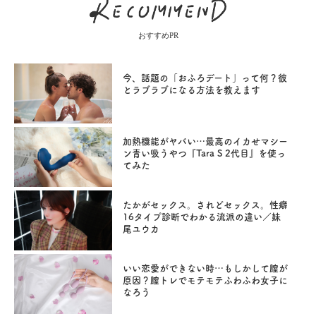
おすすめPR
今、話題の「おふろデート」って何？彼
とラブラブになる方法を教えます
加熱機能がヤバい…最高のイカせマシー
ン青い吸うやつ『Tara S 2代目』を使っ
てみた
たかがセックス。されどセックス。性癖
16タイプ診断でわかる流派の違い／妹
尾ユウカ
いい恋愛ができない時…もしかして膣が
原因？膣トレでモテモテふわふわ女子に
なろう