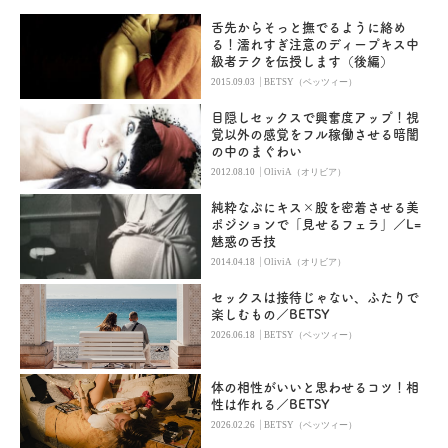
舌先からそっと撫でるように絡め
る！濡れすぎ注意のディープキス中
級者テクを伝授します（後編）
|
2015.09.03
BETSY（ベッツィー）
目隠しセックスで興奮度アップ！視
覚以外の感覚をフル稼働させる暗闇
の中のまぐわい
|
2012.08.10
OliviA（オリビア）
純粋なぷにキス×股を密着させる美
ポジションで「見せるフェラ」／L=
魅惑の舌技
|
2014.04.18
OliviA（オリビア）
セックスは接待じゃない、ふたりで
楽しむもの／BETSY
|
2026.06.18
BETSY（ベッツィー）
体の相性がいいと思わせるコツ！相
性は作れる／BETSY
|
2026.02.26
BETSY（ベッツィー）