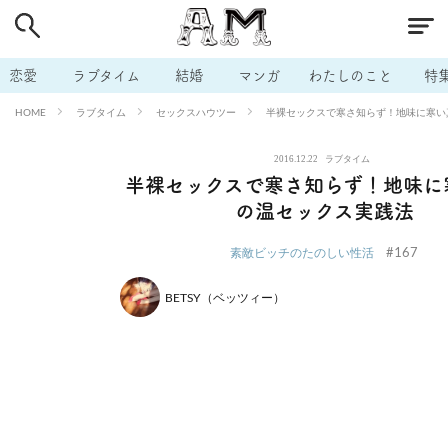
# 付き合いたい
# 男の本音
# セフレ
# 浮気
# 不倫
# 出会う方法
# マッチングアプリ
# ラブグッズ
# 体の相
恋愛
ラブタイム
結婚
マンガ
わたしのこと
特
# イケない
# ビッチの話
# エロスポット
# キャリア
ラブタイム
セックスハウツー
半裸セックスで寒さ知らず！地味に寒い
HOME
# 恋愛相談
# モテテク
# セフレから本命へ
# 結婚したい
2016.12.22
ラブタイム
# セフレがほしい
# 夫婦の悩み
# おもしろライフ
半裸セックスで寒さ知らず！地味に
の温セックス実践法
#167
素敵ビッチのたのしい性活
BETSY（ベッツィー）