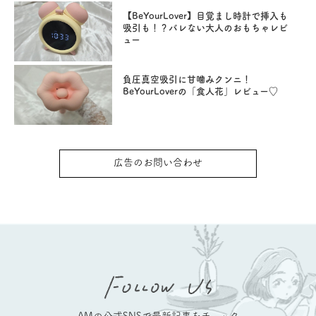
【BeYourLover】目覚まし時計で挿入も
吸引も！？バレない大人のおもちゃレビ
ュー
負圧真空吸引に甘噛みクンニ！
BeYourLoverの「食人花」レビュー♡
広告のお問い合わせ
AMの公式SNSで最新記事をチェック