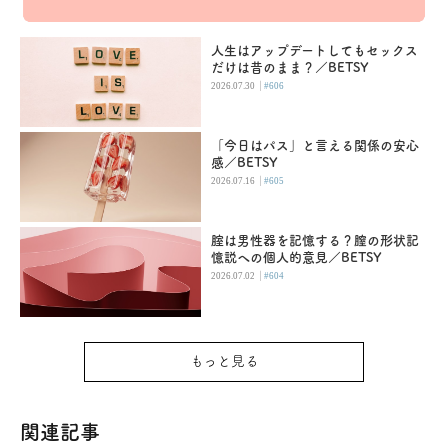
人生はアップデートしてもセックス
だけは昔のまま？／BETSY
|
2026.07.30
#606
「今日はパス」と言える関係の安心
感／BETSY
|
2026.07.16
#605
腟は男性器を記憶する？膣の形状記
憶説への個人的意見／BETSY
|
2026.07.02
#604
もっと見る
関連記事