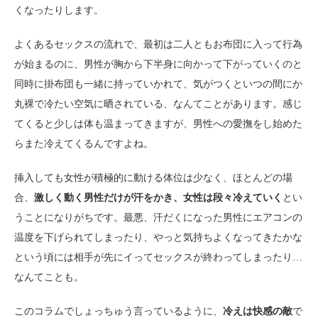
くなったりします。
よくあるセックスの流れで、最初は二人ともお布団に入って行為
が始まるのに、男性が胸から下半身に向かって下がっていくのと
同時に掛布団も一緒に持っていかれて、気がつくといつの間にか
丸裸で冷たい空気に晒されている、なんてことがあります。感じ
てくると少しは体も温まってきますが、男性への愛撫をし始めた
らまた冷えてくるんですよね。
挿入しても女性が積極的に動ける体位は少なく、ほとんどの場
合、
激しく動く男性だけが汗をかき、女性は段々冷えていく
とい
うことになりがちです。最悪、汗だくになった男性にエアコンの
温度を下げられてしまったり、やっと気持ちよくなってきたかな
という頃には相手が先にイってセックスが終わってしまったり…
なんてことも。
このコラムでしょっちゅう言っているように、
冷えは快感の敵
で