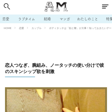
# 付き合いたい
# 男の本音
# セフレ
# 浮気
# 不倫
# 出会う方法
# マッチングアプリ
恋愛
ラブタイム
結婚
マンガ
わたしのこと
特
# ラブグッズ
# 体の相性
# イケない
恋愛
カップル
ボディタッチは「飴と鞭」が大事！知っておきたいデートの
HOME
# ビッチの話
# エロスポット
# キャリア
# 恋愛相談
# モテテク
# セフレから本命へ
# 結婚したい
# セフレがほしい
# 夫婦の悩み
# おもしろライフ
恋人つなぎ、腕組み、ノータッチの使い分けで彼
のスキンシップ欲を刺激