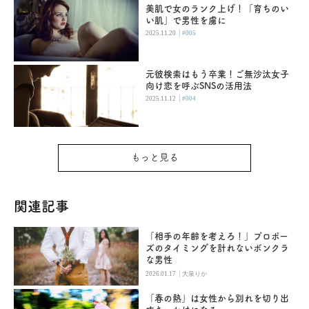
美肌で女のランク上げ！「育ちのい
い肌」で男性を虜に
|
2025.11.20
#005
元彼検索はもう卒業！ご無沙汰女子
向け恋を呼ぶSNSの活用法
|
2025.11.12
#004
もっと見る
関連記事
「相手の年齢を考えろ！」プロポー
ズのタイミングを計れないボンクラ
な男性
|
2026.01.17
大泉りか
「春の熱」は女性から別れを切り出