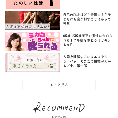
自宅の現金はどう管理する？子
どもにも魔が刺すことはあって
当然
60歳で30歳年下の男性に告白さ
れる！？年齢を重ねるほどモテ
る女性
人間を理解するにはエロをし
ろ！ベッドで男女の機微がわか
る／中川淳一郎
もっと見る
おすすめPR