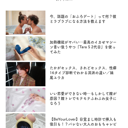
今、話題の「おふろデート」って何？彼
とラブラブになる方法を教えます
加熱機能がヤバい…最高のイカせマシー
ン青い吸うやつ『Tara S 2代目』を使っ
てみた
たかがセックス。されどセックス。性癖
16タイプ診断でわかる流派の違い／妹
尾ユウカ
いい恋愛ができない時…もしかして膣が
原因？膣トレでモテモテふわふわ女子に
なろう
【BeYourLover】目覚まし時計で挿入も
吸引も！？バレない大人のおもちゃレビ