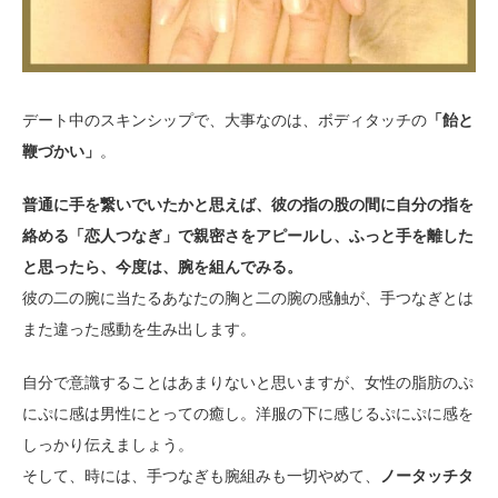
デート中のスキンシップで、大事なのは、ボディタッチの
「飴と
鞭づかい」
。
普通に手を繋いでいたかと思えば、彼の指の股の間に自分の指を
絡める「恋人つなぎ」で親密さをアピールし、ふっと手を離した
と思ったら、今度は、腕を組んでみる。
彼の二の腕に当たるあなたの胸と二の腕の感触が、手つなぎとは
また違った感動を生み出します。
自分で意識することはあまりないと思いますが、女性の脂肪のぷ
にぷに感は男性にとっての癒し。洋服の下に感じるぷにぷに感を
しっかり伝えましょう。
そして、時には、手つなぎも腕組みも一切やめて、
ノータッチタ