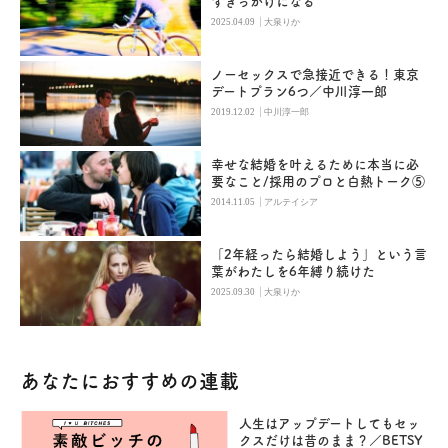
すきっかけになる
|
2025.04.09
大泉りか
ノーセックスで急接近できる！東京
デートプラン6つ／中川淳一郎
|
2019.12.02
中川淳一郎
幸せな結婚を叶えるために本当に必
要なこと/採用のプロと白熱トーク⑤
|
2014.11.05
アルテイシア
「2年経ったら結婚しよう」という言
葉がわたしを6年縛り続けた
|
2025.09.30
大泉りか
あなたにおすすめの連載
人生はアップデートしてもセッ
クスだけは昔のまま？／BETSY