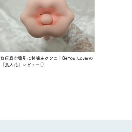
負圧真空吸引に甘噛みクンニ！BeYourLoverの
「食人花」レビュー♡