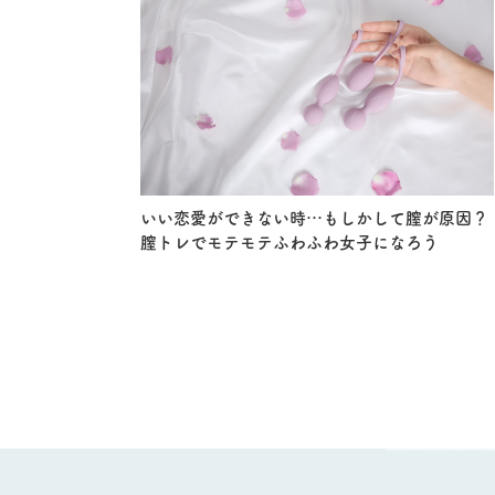
いい恋愛ができない時…もしかして膣が原因？
膣トレでモテモテふわふわ女子になろう