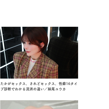
たかがセックス。されどセックス。性癖16タイ
プ診断でわかる流派の違い／妹尾ユウカ