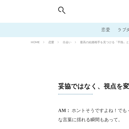
恋愛
ラブ
恋愛
出会い
最高の結婚相手を見つける「平熱」と「
HOME
妥協ではなく、視点を
AM：
ホントそうですよね！でも
な言葉に揺れる瞬間もあって。