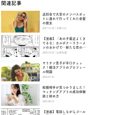
関連記事
送別会で大宮のナンパスポッ
トに連れて行ってくれた金髪
の彼女
|
2017.11.18
大泉りか
【漫画】「あの子最近よくき
てるな」カルボナーララーメ
ンのおかげで…新たな恋の予
感？／山本白湯
|
2020.12.02
山本白湯
ヤリチン男子が辛口チェッ
ク！婚活アプリのプロフィー
ル問題
2016.07.22
結婚相手が見つかりました！
マッチングアプリの成功体験
談と始め方
2025.06.12
【漫画】電話しながらゴール