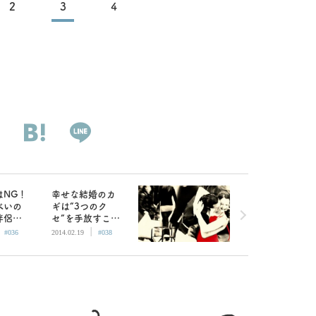
2
3
4
はNG！
幸せな結婚のカ
べいの
ギは“3つのク
伴侶」
セ”を手放すこ
|
|
方法／
と！「そのまま
#036
2014.02.19
#038
痴女
婚」のススメ