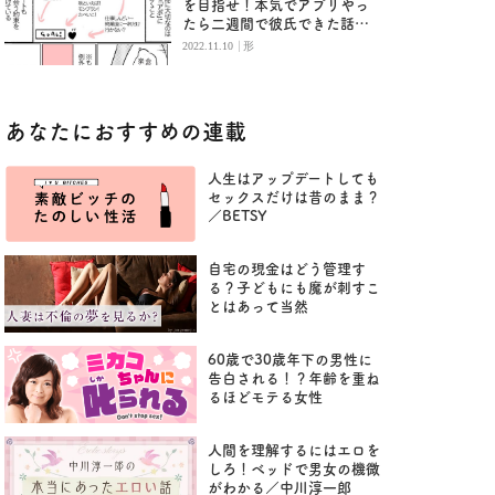
を目指せ！本気でアプリやっ
たら二週間で彼氏できた話
（5）／形
|
2022.11.10
形
あなたにおすすめの連載
人生はアップデートしても
セックスだけは昔のまま？
／BETSY
自宅の現金はどう管理す
る？子どもにも魔が刺すこ
とはあって当然
60歳で30歳年下の男性に
告白される！？年齢を重ね
るほどモテる女性
人間を理解するにはエロを
しろ！ベッドで男女の機微
がわかる／中川淳一郎