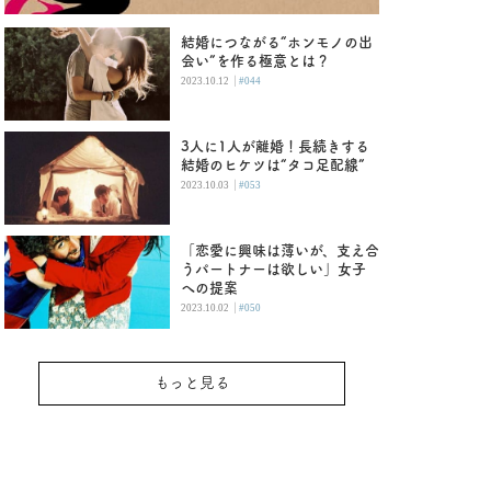
結婚につながる“ホンモノの出
会い”を作る極意とは？
|
2023.10.12
#044
3人に1人が離婚！長続きする
結婚のヒケツは“タコ足配線”
|
2023.10.03
#053
「恋愛に興味は薄いが、支え合
うパートナーは欲しい」女子
への提案
|
2023.10.02
#050
もっと見る