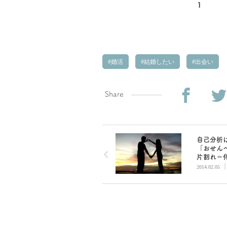
1
婚活
結婚したい
出会い
Share
自己分析
「おせん
片割れ＝
に出会う
2014.02.05
愛され