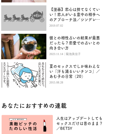
【漫画】恋心は捨てなくてい
い！恋人がいる意中の相手へ
のアプローチ法／シンデレラ
になる方法2（６）
2019.07.02
彼との相性占いの結果が最悪
だったら？恋愛での占いとの
向き合い方
|
2023.11.14
菊池美佳子
夏のセックスでしか味わえな
い「汗も滴るいいチンコ」／
あむ子の日常（20）
2015.08.28
あなたにおすすめの連載
人生はアップデートしても
セックスだけは昔のまま？
／BETSY