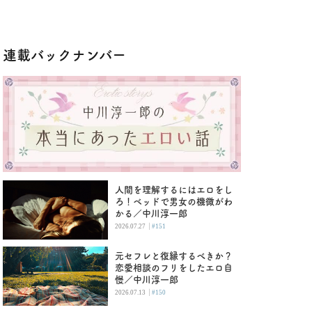
連載バックナンバー
人間を理解するにはエロをし
ろ！ベッドで男女の機微がわ
かる／中川淳一郎
|
2026.07.27
#151
元セフレと復縁するべきか？
恋愛相談のフリをしたエロ自
慢／中川淳一郎
|
2026.07.13
#150