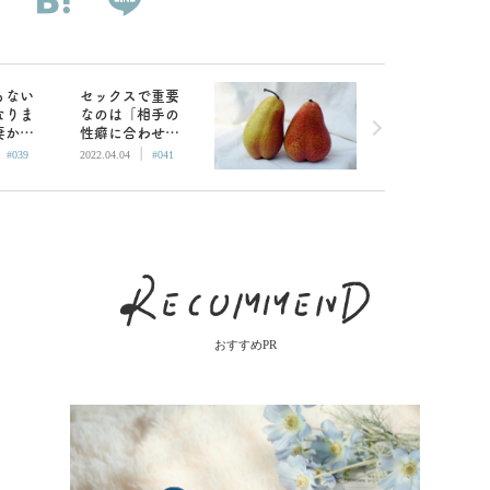
もない
セックスで重要
なりま
なのは「相手の
妻から
性癖に合わせな
|
|
ビビっ
いこと」／中川
#039
2022.04.04
#041
川淳一
淳一郎
おすすめPR