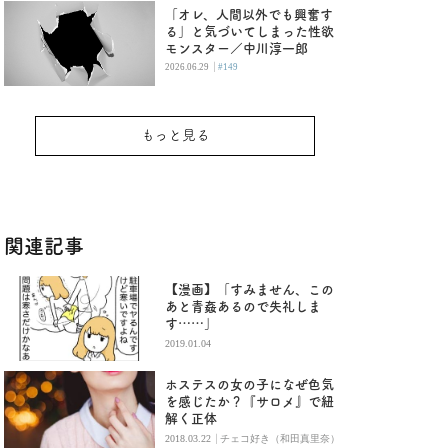
「オレ、人間以外でも興奮す
る」と気づいてしまった性欲
モンスター／中川淳一郎
|
2026.06.29
#149
もっと見る
関連記事
【漫画】「すみません、この
あと青姦あるので失礼しま
す……」
2019.01.04
ホステスの女の子になぜ色気
を感じたか？『サロメ』で紐
解く正体
|
2018.03.22
チェコ好き（和田真里奈）