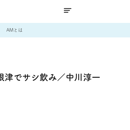
AMとは
根津でサシ飲み／中川淳一