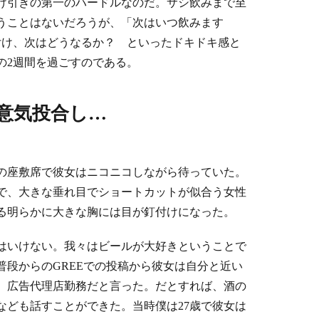
け引きの第一のハードルなのだ。サシ飲みまで至
うことはないだろうが、「次はいつ飲みます
付け、次はどうなるか？ といったドキドキ感と
の2週間を過ごすのである。
意気投合し…
の座敷席で彼女はニコニコしながら待っていた。
で、大きな垂れ目でショートカットが似合う女性
る明らかに大きな胸には目が釘付けになった。
はいけない。我々はビールが大好きということで
普段からのGREEでの投稿から彼女は自分と近い
、広告代理店勤務だと言った。だとすれば、酒の
なども話すことができた。当時僕は27歳で彼女は