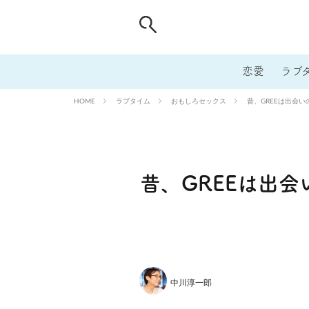
恋愛
ラブ
ラブタイム
おもしろセックス
昔、GREEは出会
HOME
昔、GREEは出
中川淳一郎