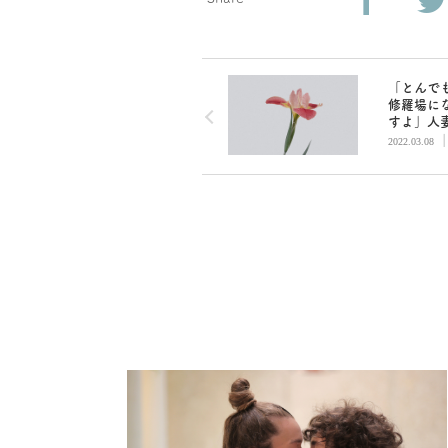
「とんで
修羅場に
すよ」人
の提案に
2022.03.08
た話／中
郎