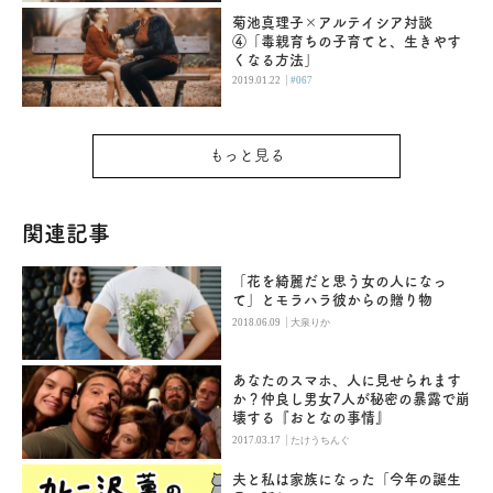
菊池真理子×アルテイシア対談
④「毒親育ちの子育てと、生きやす
くなる方法」
|
2019.01.22
#067
もっと見る
関連記事
「花を綺麗だと思う女の人になっ
て」とモラハラ彼からの贈り物
|
2018.06.09
大泉りか
あなたのスマホ、人に見せられます
か？仲良し男女7人が秘密の暴露で崩
壊する『おとなの事情』
|
2017.03.17
たけうちんぐ
夫と私は家族になった「今年の誕生