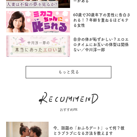
ーがある
60歳で30歳年下の男性に告白さ
れる！？年齢を重ねるほどモテ
る女性
自分の体が恥ずかしい？エロエ
ロタイムにお互いの体型は関係
ない／中川淳一郎
もっと見る
おすすめPR
今、話題の「おふろデート」って何？彼
とラブラブになる方法を教えます