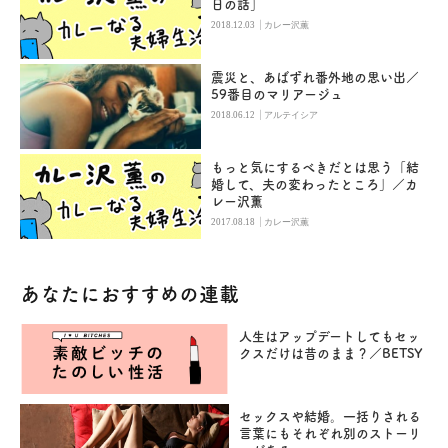
日の話」
|
2018.12.03
カレー沢薫
震災と、あばずれ番外地の思い出／
59番目のマリアージュ
|
2018.06.12
アルテイシア
もっと気にするべきだとは思う「結
婚して、夫の変わったところ」／カ
レー沢薫
|
2017.08.18
カレー沢薫
あなたにおすすめの連載
人生はアップデートしてもセッ
クスだけは昔のまま？／BETSY
セックスや結婚。一括りされる
言葉にもそれぞれ別のストーリ