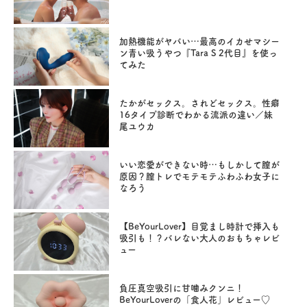
加熱機能がヤバい…最高のイカせマシー
ン青い吸うやつ『Tara S 2代目』を使っ
てみた
たかがセックス。されどセックス。性癖
16タイプ診断でわかる流派の違い／妹
尾ユウカ
いい恋愛ができない時…もしかして膣が
原因？膣トレでモテモテふわふわ女子に
なろう
【BeYourLover】目覚まし時計で挿入も
吸引も！？バレない大人のおもちゃレビ
ュー
負圧真空吸引に甘噛みクンニ！
BeYourLoverの「食人花」レビュー♡