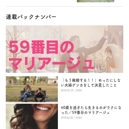
連載バックナンバー
「もう離婚する！！」めったにしな
い夫婦ゲンカをして決意したこと
|
2019.02.19
#069
40歳を過ぎたら生きるのがラクにな
った／59番目のマリアージュ
|
2019.02.05
#068