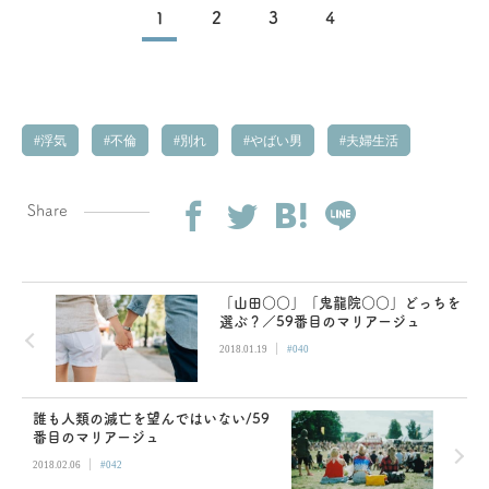
1
2
3
4
浮気
不倫
別れ
やばい男
夫婦生活
Share
「山田○○」「鬼龍院○○」どっちを
選ぶ？／59番目のマリアージュ
|
2018.01.19
#040
誰も人類の滅亡を望んではいない/59
番目のマリアージュ
|
2018.02.06
#042