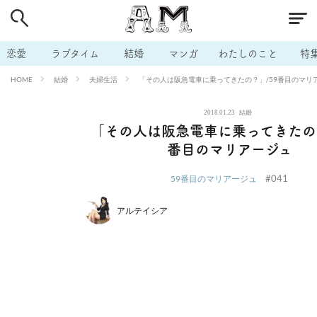
# 付き合いたい
# 男の本音
# セフレ
# 浮気
# 不倫
# 出会う方法
# マッチングアプリ
# ラブグッズ
# 体の相
恋愛
ラブタイム
結婚
マンガ
わたしのこと
特
# イケない
# ビッチの話
# エロスポット
# キャリア
結婚
夫婦生活
「その人は阪急電車に乗ってきたの？」/59番目のマリ
HOME
# 恋愛相談
# モテテク
# セフレから本命へ
# 結婚したい
2018.01.23
結婚
# セフレがほしい
# 夫婦の悩み
# おもしろライフ
「その人は阪急電車に乗ってきたの？
番目のマリアージュ
#041
59番目のマリアージュ
アルテイシア