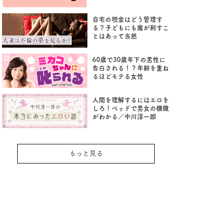
自宅の現金はどう管理す
る？子どもにも魔が刺すこ
とはあって当然
60歳で30歳年下の男性に
告白される！？年齢を重ね
るほどモテる女性
人間を理解するにはエロを
しろ！ベッドで男女の機微
がわかる／中川淳一郎
もっと見る