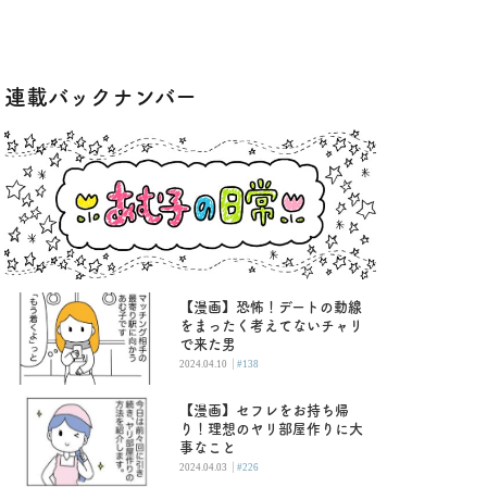
連載バックナンバー
【漫画】恐怖！デートの動線
をまったく考えてないチャリ
で来た男
|
2024.04.10
#138
【漫画】セフレをお持ち帰
り！理想のヤリ部屋作りに大
事なこと
|
2024.04.03
#226