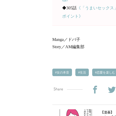
◆305話
《「うまいセックス
ポイント》
Manga／ドバ子
Story／AM編集部
女の本音
生活
恋愛を楽しむ
Share
【漫画】