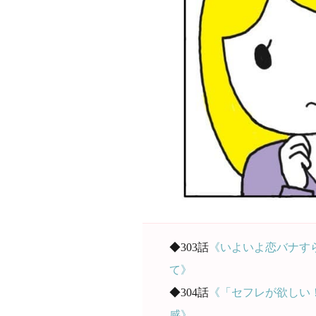
◆303話
《いよいよ恋バナす
て》
◆304話
《「セフレが欲しい
感》