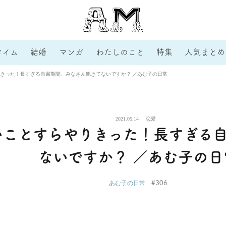
タイム
結婚
マンガ
わたしのこと
特集
人気まとめ
きった！長すぎる自粛期間、みなさん飽きてないですか？ ／あむ子の日常
2021.05.14
恋愛
いことすらやりきった！長すぎる
ないですか？ ／あむ子の日
#306
あむ子の日常