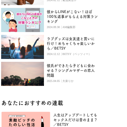
|
2024.02.12
菊池美佳子
彼からLINEがこない！ほぼ
100％返事がもらえる対策ラン
キング
|
2024.09.30
AM編集部
ラブグッズは女友達と買いに
行け！めちゃくちゃ楽しいか
ら／BETSY
|
2024.12.12
BETSY（ベッツィー）
彼氏ができたら子どもに会わ
せる？シングルマザーの恋人
問題
|
2025.04.05
大泉りか
あなたにおすすめの連載
人生はアップデートしても
セックスだけは昔のまま？
／BETSY