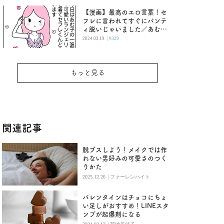
【漫画】最高のエロ言葉！セ
フレに言われてすぐにパンテ
ィ脱いじゃいました／あむ子
の日常
|
2024.03.19
#329
もっと見る
関連記事
脱ブスしよう！メイクでは作
れない男好みの可愛さのつく
りかた
|
2025.12.26
ファーレンハイト
バレンタインはチョコにちょ
い足しがおすすめ！LINEスタ
ンプが起爆剤になる