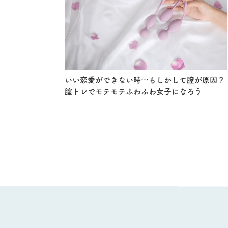
いい恋愛ができない時…もしかして膣が原因？
膣トレでモテモテふわふわ女子になろう