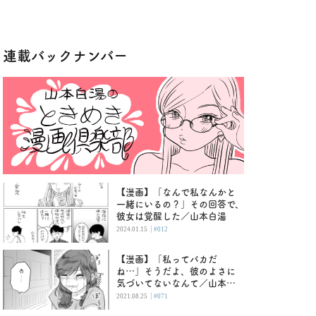
連載バックナンバー
【漫画】「なんで私なんかと
一緒にいるの？」その回答で、
彼女は覚醒した／山本白湯
|
2024.01.15
#012
【漫画】「私ってバカだ
ね…」そうだよ、彼のよさに
気づいてないなんて／山本白
湯
|
2021.08.25
#071