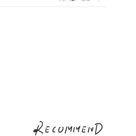
本白湯
ったけど…い
い！／山本白湯