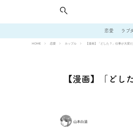
恋愛
ラブ
恋愛
カップル
【漫画】「どした？」仕事が大変だ
HOME
【漫画】「どし
山本白湯