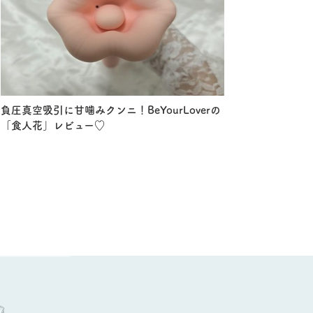
負圧真空吸引に甘噛みクンニ！BeYourLoverの
「食人花」レビュー♡