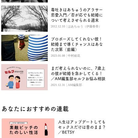
毒吐きはあちゅうのアラサー
恋愛入門／否が応でも結婚に
ついて考えさせられる週末
|
2012.12.10
はあちゅう（伊藤春香）
プロポーズしてくれない彼！
結婚まで導くチャンスはあな
た次第（前編）
|
2023.01.08
中村綾花
まだ考えられないのに、7歳上
の彼が結婚を急かしてくる！
／AM編集部セルフお悩み相談
|
2021.12.31
AM編集部
あなたにおすすめの連載
人生はアップデートしても
セックスだけは昔のまま？
／BETSY