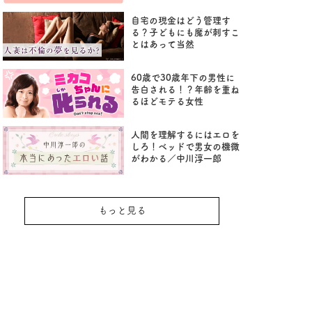
自宅の現金はどう管理す
る？子どもにも魔が刺すこ
とはあって当然
60歳で30歳年下の男性に
告白される！？年齢を重ね
るほどモテる女性
人間を理解するにはエロを
しろ！ベッドで男女の機微
がわかる／中川淳一郎
もっと見る