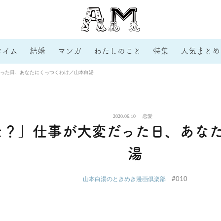
タイム
結婚
マンガ
わたしのこと
特集
人気まとめ
った日、あなたにくっつくわけ／山本白湯
2020.06.10
恋愛
た？」仕事が大変だった日、あな
湯
#010
山本白湯のときめき漫画倶楽部