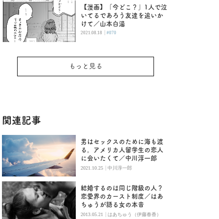
【漫画】「今どこ？」1人で泣
いてるであろう友達を追いか
けて／山本白湯
|
2021.08.18
#070
もっと見る
関連記事
男はセックスのために海も渡
る。アメリカ人留学生の恋人
に会いたくて／中川淳一郎
|
2021.10.25
中川淳一郎
結婚するのは同じ階級の人？
恋愛界のカースト制度／はあ
ちゅうが語る女の本音
|
2013.05.21
はあちゅう（伊藤春香）