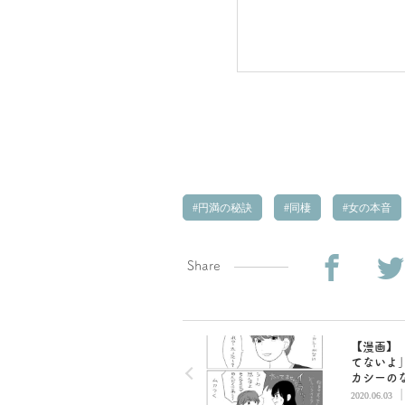
円満の秘訣
同棲
女の本音
Share
【漫画】
てないよ
カシーの
を許して
2020.06.03