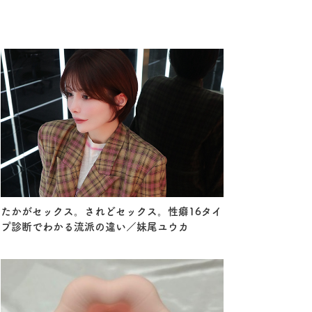
たかがセックス。されどセックス。性癖16タイ
プ診断でわかる流派の違い／妹尾ユウカ