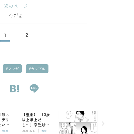
次のページ
今だよ
1
2
マンガ
カップル
「怒っ
【漫画】「10歳
」デリ
以上年上だ
ない彼
し…」恋愛対象
|
|
しまう
として見てなか
#009
2020.06.17
#011