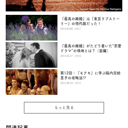
『最高の離婚』は『東京ラブストー
リー』の現代版だった！
|
2013.04.08
#017
『最高の離婚』がたどり着いた“恋愛
ドラマ”の境地とは？（前編）
|
2013.03.27
#016
第12回：『モテキ』に学ぶ脳内完結
男子の攻略法!?
|
2012.08.29
#012
もっと見る
関連記事