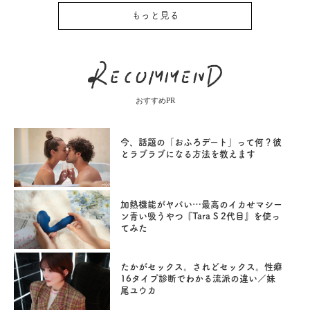
もっと見る
おすすめPR
今、話題の「おふろデート」って何？彼
とラブラブになる方法を教えます
加熱機能がヤバい…最高のイカせマシー
ン青い吸うやつ『Tara S 2代目』を使っ
てみた
たかがセックス。されどセックス。性癖
16タイプ診断でわかる流派の違い／妹
尾ユウカ