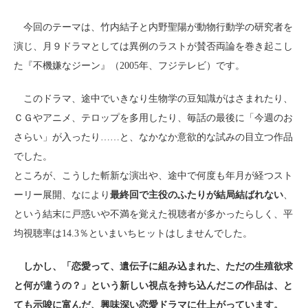
今回のテーマは、竹内結子と内野聖陽が動物行動学の研究者を
演じ、月９ドラマとしては異例のラストが賛否両論を巻き起こし
た『不機嫌なジーン』（2005年、フジテレビ）です。
このドラマ、途中でいきなり生物学の豆知識がはさまれたり、
ＣＧやアニメ、テロップを多用したり、毎話の最後に「今週のお
さらい」が入ったり……と、なかなか意欲的な試みの目立つ作品
でした。
ところが、こうした斬新な演出や、途中で何度も年月が経つスト
ーリー展開、なにより
最終回で主役のふたりが結局結ばれない
、
という結末に戸惑いや不満を覚えた視聴者が多かったらしく、平
均視聴率は14.3％といまいちヒットはしませんでした。
しかし、「恋愛って、遺伝子に組み込まれた、ただの生殖欲求
と何が違うの？」という新しい視点を持ち込んだこの作品は、と
ても示唆に富んだ、興味深い恋愛ドラマに仕上がっています。