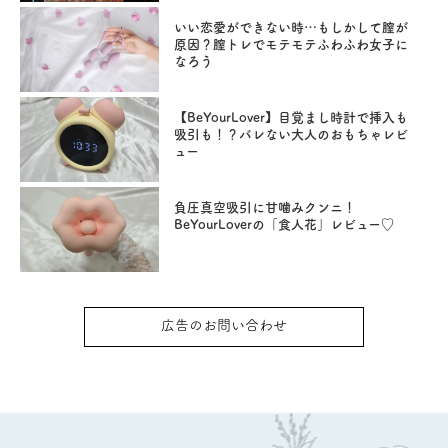
いい恋愛ができない時…もしかして膣が
原因？膣トレでモテモテふわふわ女子に
なろう
【BeYourLover】目覚まし時計で挿入も
吸引も！？バレない大人のおもちゃレビ
ュー
負圧真空吸引に甘噛みクンニ！
BeYourLoverの「食人花」レビュー♡
広告のお問い合わせ