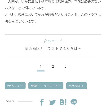
人間が、いかに遺伝子や本能とは無関係の、本来は必要のない
ムダなことで悩んでいるか。
とりわけ恋愛においてそれが顕著だということを、このドラマは
明るみにしています。
次のページ
賛否両論！ ラストでふたりはな
ぜ別れてしまったの
か
1
2
3
カルチャー
映画・ドラマレビュー
いい暮らし
Share