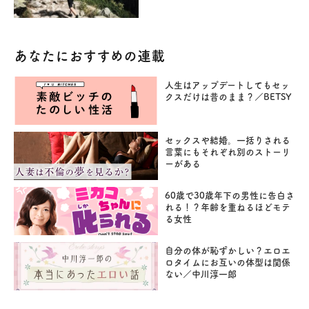
あなたにおすすめの連載
人生はアップデートしてもセッ
クスだけは昔のまま？／BETSY
セックスや結婚。一括りされる
言葉にもそれぞれ別のストーリ
ーがある
60歳で30歳年下の男性に告白さ
れる！？年齢を重ねるほどモテ
る女性
自分の体が恥ずかしい？エロエ
ロタイムにお互いの体型は関係
ない／中川淳一郎