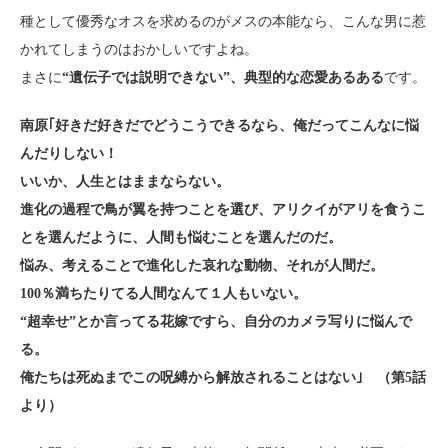
種として優秀なオスを求めるのがメスの本能なら、こんな男に惹
かれてしまうのはおかしいですよね。
まさに
“遺伝子では説明できない”、典型的な恋愛あるある
です。
南原｢好きだ好きだでどうこうできるなら、俺だってこんなに悩
んだりしない！
いいか、人生とはままならない。
進化の過程で鳥が翼を持つことを選び、アリクイがアリを食うこ
とを選んだように、人間も悩むことを選んだのだ。
悩み、考えることで進化した哀れな動物、それが人間だ。
100％満ちたりてる人間なんて１人もいない。
“超幸せ”とか言ってる花嫁ですら、自分のカメラ写りに悩んで
る。
俺たちは死ぬまでこの呪縛から解放されることはない｣ （第5話
より）