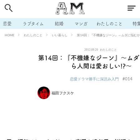
# 付き合いたい
# 男の本音
# セフレ
# 浮気
# 不倫
# 出会う方法
# マッチングアプリ
# ラブグッズ
# 体の相
恋愛
ラブタイム
結婚
マンガ
わたしのこと
特
# イケない
# ビッチの話
# エロスポット
# キャリア
わたしのこと
いい暮らし
第14回：『不機嫌なジーン』～ムダに悩むか
HOME
# 恋愛相談
# モテテク
# セフレから本命へ
# 結婚したい
2012.09.20
わたしのこと
# セフレがほしい
# 夫婦の悩み
# おもしろライフ
第14回：『不機嫌なジーン』～ム
ら人間は愛おしい!?～
#014
恋愛ドラマ勝手に深読み入門
福田フクスケ