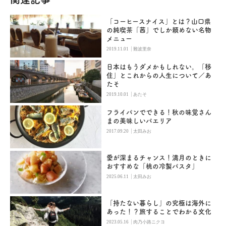
「コーヒースナイス」とは？山口県
の純喫茶「茜」でしか頼めない名物
メニュー
|
2019.11.01
難波里奈
日本はもうダメかもしれない。「移
住」とこれからの人生について／あ
たそ
|
2019.10.01
あたそ
フライパンでできる！秋の味覚さん
まの美味しいパエリア
|
2017.09.20
太田みお
愛が深まるチャンス！満月のときに
おすすめな「桃の冷製パスタ」
|
2025.06.11
太田みお
「持たない暮らし」の究極は海外に
あった！？旅することでわかる文化
|
2023.05.16
肉乃小路ニクヨ