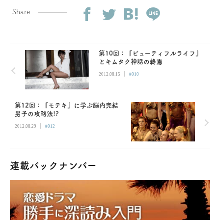
Share
第10回：『ビューティフルライフ』
とキムタク神話の終焉
|
2012.08.15
#010
第12回：『モテキ』に学ぶ脳内完結
男子の攻略法!?
|
2012.08.29
#012
連載バックナンバー