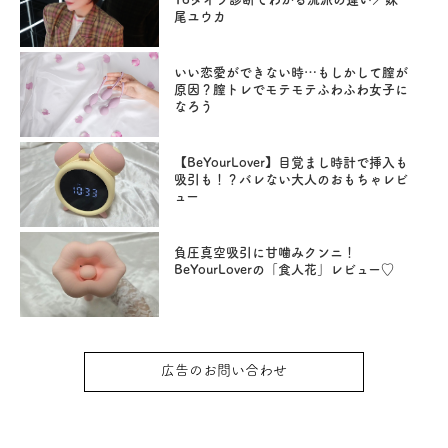
尾ユウカ
いい恋愛ができない時…もしかして膣が
原因？膣トレでモテモテふわふわ女子に
なろう
【BeYourLover】目覚まし時計で挿入も
吸引も！？バレない大人のおもちゃレビ
ュー
負圧真空吸引に甘噛みクンニ！
BeYourLoverの「食人花」レビュー♡
広告のお問い合わせ