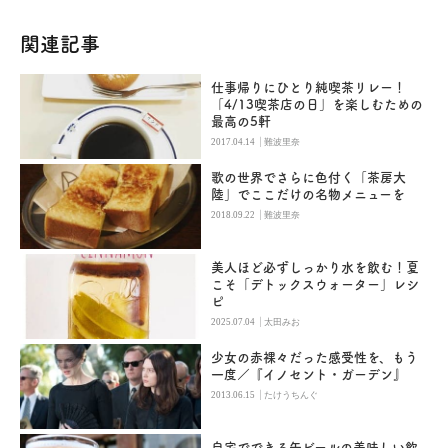
関連記事
仕事帰りにひとり純喫茶リレー！
「4/13喫茶店の日」を楽しむための
最高の5軒
|
2017.04.14
難波里奈
歌の世界でさらに色付く「茶房大
陸」でここだけの名物メニューを
|
2018.09.22
難波里奈
美人ほど必ずしっかり水を飲む！夏
こそ「デトックスウォーター」レシ
ピ
|
2025.07.04
太田みお
少女の赤裸々だった感受性を、もう
一度／『イノセント・ガーデン』
|
2013.06.15
たけうちんぐ
自宅でできる缶ビールの美味しい飲