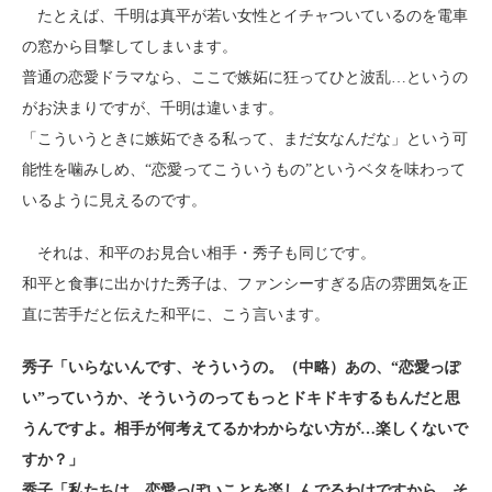
たとえば、千明は真平が若い女性とイチャついているのを電車
の窓から目撃してしまいます。
普通の恋愛ドラマなら、ここで嫉妬に狂ってひと波乱…というの
がお決まりですが、千明は違います。
「こういうときに嫉妬できる私って、まだ女なんだな」という可
能性を噛みしめ、“恋愛ってこういうもの”というベタを味わって
いるように見えるのです。
それは、和平のお見合い相手・秀子も同じです。
和平と食事に出かけた秀子は、ファンシーすぎる店の雰囲気を正
直に苦手だと伝えた和平に、こう言います。
秀子「いらないんです、そういうの。（中略）あの、“恋愛っぽ
い”っていうか、そういうのってもっとドキドキするもんだと思
うんですよ。相手が何考えてるかわからない方が…楽しくないで
すか？」
秀子「私たちは、恋愛っぽいことを楽しんでるわけですから、そ