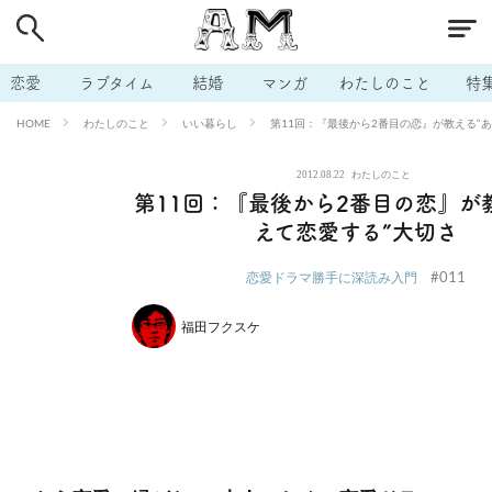
# 付き合いたい
# 男の本音
# セフレ
# 浮気
# 不倫
# 出会う方法
# マッチングアプリ
# ラブグッズ
# 体の相
恋愛
ラブタイム
結婚
マンガ
わたしのこと
特
# イケない
# ビッチの話
# エロスポット
# キャリア
わたしのこと
いい暮らし
第11回：『最後から2番目の恋』が教える“
HOME
# 恋愛相談
# モテテク
# セフレから本命へ
# 結婚したい
2012.08.22
わたしのこと
# セフレがほしい
# 夫婦の悩み
# おもしろライフ
第11回：『最後から2番目の恋』が
えて恋愛する”大切さ
#011
恋愛ドラマ勝手に深読み入門
福田フクスケ