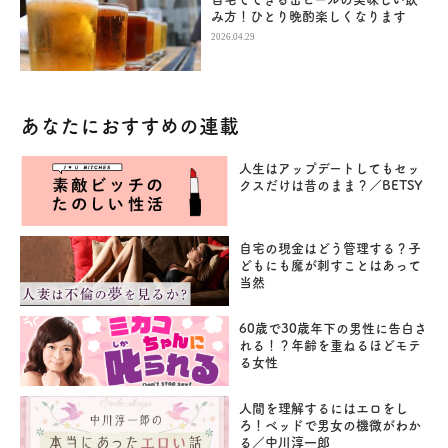
み方！ひとり晩酌楽しくなります
2026.04.29
あなたにおすすめの連載
人生はアップデートしてもセッ
クスだけは昔のまま？／BETSY
自宅の現金はどう管理する？子
どもにも魔が刺すことはあって
当然
60歳で30歳年下の男性に告白さ
れる！？年齢を重ねるほどモテ
る女性
人間を理解するにはエロをし
ろ！ベッドで男女の機微がわか
る／中川淳一郎