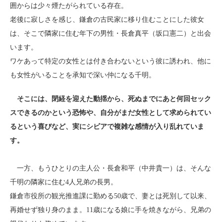
囲からは少々煙たがられている存在。
老後に寂しさを感じ、鎌倉の古民家に移り住むことにした彼女
は、そこで隣家に住む年下の男性・長倉真平（坂口憲二）と出会
います。
ワケあって特定の女性とは付き合わないという彼に誘われ、他に
も女性がいることを承知で深い仲になる千明。
そこには、閉経を迎えた動揺から、死ぬまでにあと何回セック
スできるのかという恐怖や、自分がまだ女性として求められてい
るという喜びなど、実にシビアで複雑な感情が入り乱れていま
す。
一方、もうひとりの主人公・長倉和平（中井貴一）は、そんな
千明の隣家に住む4人兄弟の長男。
鎌倉市役所の観光推進課に勤める50歳で、妻とは死別して以来、
再婚せず独り身のまま。11歳になる娘に手を焼きながら、兄弟の