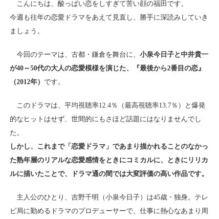
こんにちは、酸っぱい恋をしすぎて苦い顔の福田です。
今週も往年の恋愛ドラマをあえて見直し、勝手に深読みしていき
ましょう。
今回のテーマは、古都・鎌倉を舞台に、
小泉今日子と中井貴一
が40～50代の大人の恋愛模様を演じた、『最後から2番目の恋』
（2012年）
です。
このドラマは、平均視聴率12.4％（最高視聴率13.7％）と爆発
的なヒットはせず、世間的にもさほど話題にはなりませんでし
た。
しかし、これまで「恋愛ドラマ」であまり描かれることのなかっ
た熟年層のリアルな恋愛感情をときにコミカルに、ときにリリカ
ルに描いたことで、ドラマ通の間では大変評価の高い作品です。
主人公のひとり、吉野千明（小泉今日子）は45歳・独身。テレ
ビ局に勤めるドラマのプロデューサーで、仕事に熱心なあまり周