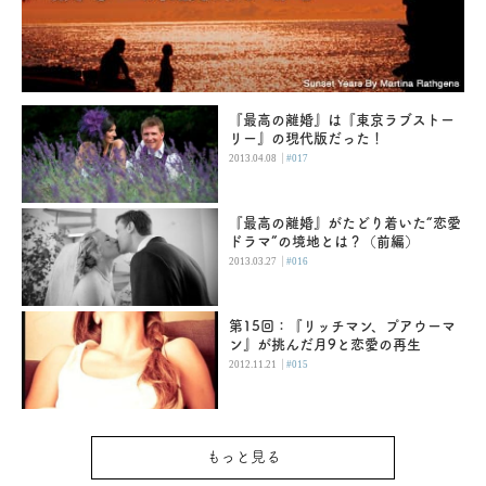
『最高の離婚』は『東京ラブストー
リー』の現代版だった！
|
2013.04.08
#017
『最高の離婚』がたどり着いた“恋愛
ドラマ”の境地とは？（前編）
|
2013.03.27
#016
第15回：『リッチマン、プアウーマ
ン』が挑んだ月9と恋愛の再生
|
2012.11.21
#015
もっと見る