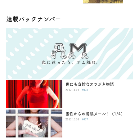
連載バックナンバー
世にも奇妙なオツボネ物語
|
2012.11.04
#078
男性からの鳥肌メール！（1/4）
|
2012.10.26
#077