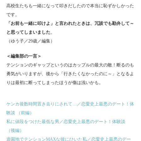
高校生たちも一緒になって叩きだしたので本当に恥ずかしかった
です。
「お前も一緒に叩けよ」と言われたときは、冗談でも勘弁して～
と思ってしまいました
。
（ゆう子／29歳／編集）
＜編集部の一言＞
テンションのギャップというのはカップルの最大の敵！断るのも
勇気がいりますが、後から「行きたくなかったのに～」となるよ
りは最初に断ってしまったほうが傷は浅いかも。
ケンカ後数時間置き去りにされて…／恋愛史上最悪のデート！体
験談 （前編）
私に値段をつけた最低な男／恋愛史上最悪のデート！体験談
（後編）
遊園地でテンションMAXな彼にひいた私／恋愛史上最悪のデー