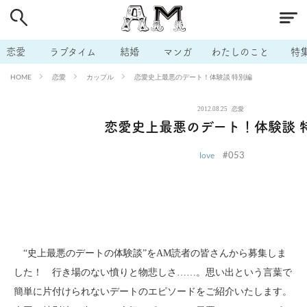
# 付き合いたい
# 男の本音
# セフレ
# 浮気
# 不倫
# 出会う方法
# マッチングアプリ
# ラブグッズ
# 体の相
恋愛
ラブタイム
結婚
マンガ
わたしのこと
特
# イケない
# ビッチの話
# エロスポット
# キャリア
恋愛
カップル
恋愛史上最悪のデート！体験談 特別編
HOME
# 恋愛相談
# モテテク
# セフレから本命へ
# 結婚したい
2012.08.25
恋愛
# セフレがほしい
# 夫婦の悩み
# おもしろライフ
恋愛史上最悪のデート！体験談 
#053
love
“史上最悪のデートの体験談”をAM読者の皆さんから募集しま
した！ 行き場のない憤りと物悲しさ……。思い出という言葉で
簡単に片付けられないデートのエピソードをご紹介いたします。