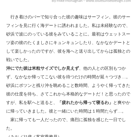
By Mike Monaghan – www.bluesunsetdesign.com
行き着けのバーで知り合った彼の趣味はサーフィン。彼のサー
フィンを見に行く海デートに誘われました。私は未経験なので、
砂浜で波にのっている彼をみていることに。最初はウェットスー
ツ姿の彼のたくましさにキュンキュンしたり、なかなかデートと
して楽しかったのですが、彼を海へと送り出してからは孤独との
戦いでした。
沖にでた彼は米粒サイズでしか見えず
、他の人との区別もつか
ず、なかなか帰ってこない彼を待つだけの時間が延々つづき…。
砂浜にポツンと残り沖を眺めること数時間、ようやく帰ってきた
彼の仕度を待ち、さてこれから本格的なデートだ！と思ったので
すが、私を駅へと送ると、
「疲れたから帰って寝るわ」
と爽やか
に帰っていきました。彼と一緒にいた時間は１時間たらず…。
家に帰っても一人だったので、痛烈に孤独を感じた一日でし
た。
（みお／31歳／客室乗務員）