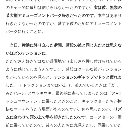
のキャラ的に最初は信じられなかったのですが、
実は彼、無類の
某大型アミューズメントパーク好きだったのです
。本当はあまり
行きたくなかったのですが、愛する彼のためにアミューズメント
パークに行くことに。
当日、
舞浜に降り立った瞬間、普段の彼と同じ人だとは思えな
いほどのテンションに
。
ただでさえ好きではない遊園地で（楽しさを押し付けられている
ように感じてしまうんです…）、普段はクールな彼がテンション
あがっているのを見ると、
テンションのギャップでドッと疲れま
した
。 アトラクションまでは小走り。並んでいるときは「楽し
みだね～♪」とウッキウキ。最終的に参ってしまったのは「ス●ラ
ッシュマウンテン」に乗ったときのこと。キャラクターたちが愉
快なマーチをうたう場面があるのですが、何を思ったのか、
リズ
ムに合わせて頭の上で手を叩きだしたのです
。コースターの一番
前に乗っていたので、後ろの人たちに丸見えだし、同乗していた