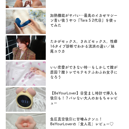
加熱機能がヤバい…最高のイカせマシー
ン青い吸うやつ『Tara S 2代目』を使っ
てみた
たかがセックス。されどセックス。性癖
16タイプ診断でわかる流派の違い／妹
尾ユウカ
いい恋愛ができない時…もしかして膣が
原因？膣トレでモテモテふわふわ女子に
なろう
【BeYourLover】目覚まし時計で挿入も
吸引も！？バレない大人のおもちゃレビ
ュー
負圧真空吸引に甘噛みクンニ！
BeYourLoverの「食人花」レビュー♡