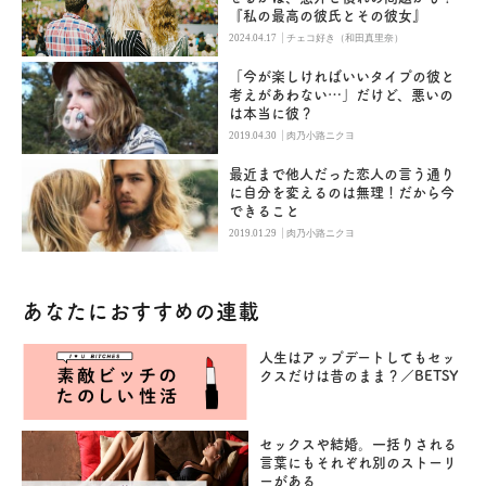
『私の最高の彼氏とその彼女』
|
2024.04.17
チェコ好き（和田真里奈）
「今が楽しければいいタイプの彼と
考えがあわない…」だけど、悪いの
は本当に彼？
|
2019.04.30
肉乃小路ニクヨ
最近まで他人だった恋人の言う通り
に自分を変えるのは無理！だから今
できること
|
2019.01.29
肉乃小路ニクヨ
あなたにおすすめの連載
人生はアップデートしてもセッ
クスだけは昔のまま？／BETSY
セックスや結婚。一括りされる
言葉にもそれぞれ別のストーリ
ーがある