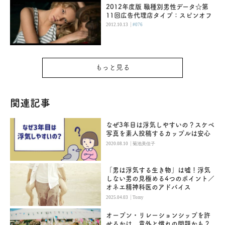
2012年度版 職種別男性データ☆第
11回広告代理店タイプ：スピンオフ
|
2012.10.13
#076
もっと見る
関連記事
なぜ3年目は浮気しやすいの？スケベ
写真を素人投稿するカップルは安心
|
2020.08.10
菊池美佳子
「男は浮気する生き物」は嘘！浮気
しない男の見極める4つのポイント／
オネエ精神科医のアドバイス
|
2025.04.03
Tomy
オープン・リレーションシップを許
せるかは、意外と慣れの問題かも？