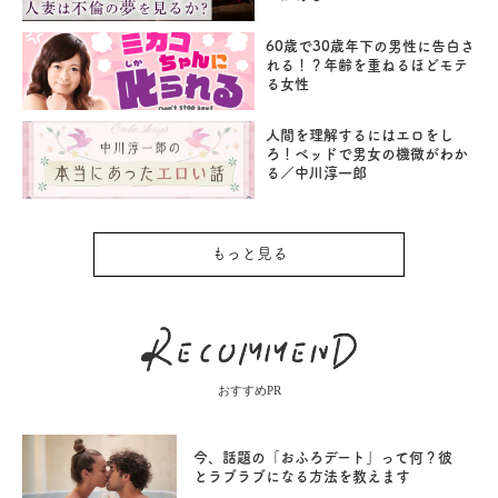
60歳で30歳年下の男性に告白さ
れる！？年齢を重ねるほどモテ
る女性
人間を理解するにはエロをし
ろ！ベッドで男女の機微がわか
る／中川淳一郎
もっと見る
おすすめPR
今、話題の「おふろデート」って何？彼
とラブラブになる方法を教えます