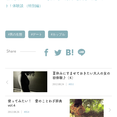
ト！体験談 （特別編）
男の生態
デート
カップル
Share
夏休みにすませておきたい大人の女の
初体験♪（4）
|
2012.08.24
#051
使ってみたい！ 愛のことわざ辞典
vol.4
|
2012.08.26
#054