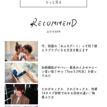
もっと見る
おすすめPR
今、話題の「おふろデート」って何？彼
とラブラブになる方法を教えます
加熱機能がヤバい…最高のイカせマシー
ン青い吸うやつ『Tara S 2代目』を使っ
てみた
たかがセックス。されどセックス。性癖
16タイプ診断でわかる流派の違い／妹
尾ユウカ