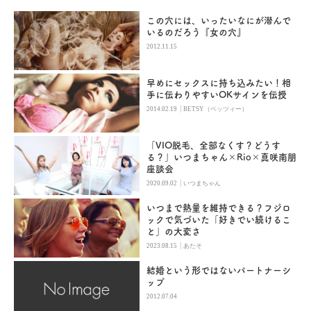
この穴には、いったいなにが潜んで
いるのだろう『女の穴』
2012.11.15
早めにセックスに持ち込みたい！相
手に伝わりやすいOKサインを伝授
|
2014.02.19
BETSY（ベッツィー）
「VIO脱毛、全部なくす？どうす
る？」いつまちゃん×Rio×真咲南朋
座談会
|
2020.09.02
いつまちゃん
いつまで熱量を維持できる？フジロ
ックで気づいた「好きでい続けるこ
と」の大変さ
|
2023.08.15
あたそ
結婚という形ではないパートナーシ
ップ
2012.07.04