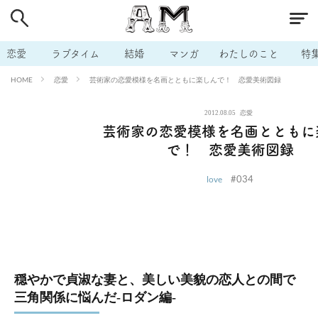
# 付き合いたい
# 男の本音
# セフレ
# 浮気
# 不倫
# 出会う方法
# マッチングアプリ
# ラブグッズ
# 体の相
恋愛
ラブタイム
結婚
マンガ
わたしのこと
特
# イケない
# ビッチの話
# エロスポット
# キャリア
恋愛
芸術家の恋愛模様を名画とともに楽しんで！ 恋愛美術図録
HOME
# 恋愛相談
# モテテク
# セフレから本命へ
# 結婚したい
2012.08.05
恋愛
# セフレがほしい
# 夫婦の悩み
# おもしろライフ
芸術家の恋愛模様を名画とともに
で！ 恋愛美術図録
#034
love
穏やかで貞淑な妻と、美しい美貌の恋人との間で
三角関係に悩んだ-ロダン編-