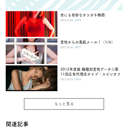
世にも奇妙なオツボネ物語
|
2012.11.04
#078
男性からの鳥肌メール！（1/4）
|
2012.10.26
#077
2012年度版 職種別男性データ☆第
11回広告代理店タイプ：スピンオフ
|
2012.10.13
#076
もっと見る
関連記事