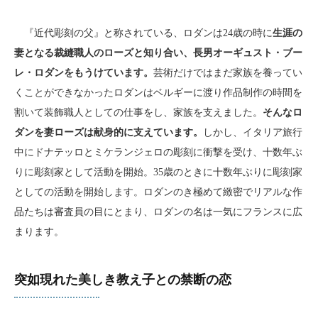
『近代彫刻の父』と称されている、ロダンは24歳の時に
生涯の
妻となる裁縫職人のローズと知り合い、長男オーギュスト・ブー
レ・ロダンをもうけています。
芸術だけではまだ家族を養ってい
くことができなかったロダンはベルギーに渡り作品制作の時間を
割いて装飾職人としての仕事をし、家族を支えました。
そんなロ
ダンを妻ローズは献身的に支えています。
しかし、イタリア旅行
中にドナテッロとミケランジェロの彫刻に衝撃を受け、十数年ぶ
りに彫刻家として活動を開始。35歳のときに十数年ぶりに彫刻家
としての活動を開始します。ロダンのき極めて緻密でリアルな作
品たちは審査員の目にとまり、ロダンの名は一気にフランスに広
まります。
突如現れた美しき教え子との禁断の恋