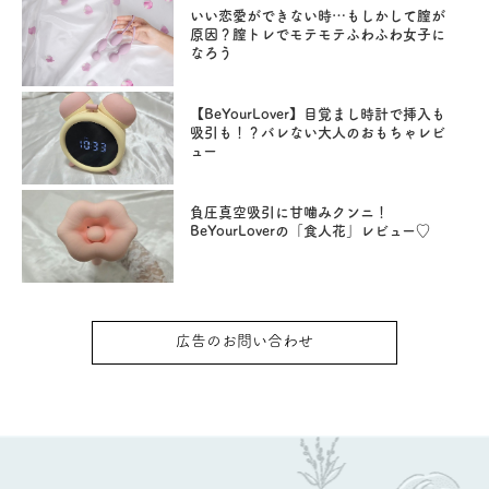
いい恋愛ができない時…もしかして膣が
原因？膣トレでモテモテふわふわ女子に
なろう
【BeYourLover】目覚まし時計で挿入も
吸引も！？バレない大人のおもちゃレビ
ュー
負圧真空吸引に甘噛みクンニ！
BeYourLoverの「食人花」レビュー♡
広告のお問い合わせ