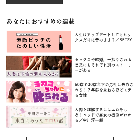
あなたにおすすめの連載
人生はアップデートしてもセッ
クスだけは昔のまま？／BETSY
セックスや結婚。一括りされる
言葉にもそれぞれ別のストーリ
ーがある
60歳で30歳年下の男性に告白さ
れる！？年齢を重ねるほどモテ
る女性
人間を理解するにはエロをし
ろ！ベッドで男女の機微がわか
る／中川淳一郎