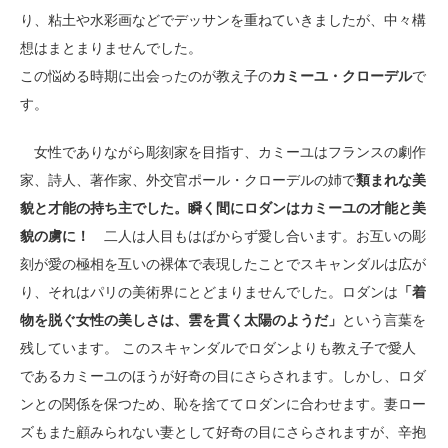
り、粘土や水彩画などでデッサンを重ねていきましたが、中々構
想はまとまりませんでした。
この悩める時期に出会ったのが教え子の
カミーユ・クローデル
で
す。
女性でありながら彫刻家を目指す、カミーユはフランスの劇作
家、詩人、著作家、外交官ポール・クローデルの姉で
類まれな美
貌と才能の持ち主でした。瞬く間にロダンはカミーユの才能と美
貌の虜に！
二人は人目もはばからず愛し合います。お互いの彫
刻が愛の極相を互いの裸体で表現したことでスキャンダルは広が
り、それはパリの美術界にとどまりませんでした。ロダンは
「着
物を脱ぐ女性の美しさは、雲を貫く太陽のようだ」
という言葉を
残しています。 このスキャンダルでロダンよりも教え子で愛人
であるカミーユのほうが好奇の目にさらされます。しかし、ロダ
ンとの関係を保つため、恥を捨ててロダンに合わせます。妻ロー
ズもまた顧みられない妻として好奇の目にさらされますが、辛抱