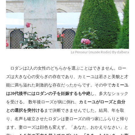
Le Penseur (musée Rodin) By dalbera
ロダンは2人の女性のどちらかを選ぶことはできません。ロー
ズは大きな心の安らぎの存在であり、カミーユは若さと美貌と才
能に満ち溢れた刺激的な存在だったからです。その中で
カミーユ
は20代後半にはロダンの子を妊娠するも中絶
し、多大なショック
を受ける。 数年後ローズが病に倒れ、
カミーユがローズと自分
との選択を突付ける
まで決断できませんでした。結局、年を取
り、名声も確立させたロダンは妻ローズの待つ家にふらりと帰り
ます。妻ローズは顔色も変えず、「あなた、おかえりなさい」と