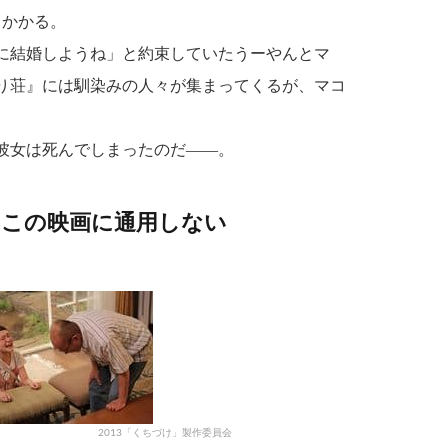
しかかる。
に結婚しようね」と約束していたうーやんとマ
り荘』には馴染みの人々が集まってくるが、マコ
彼女は死んでしまったのだ――。
はこの映画に通用しない
2013「くちづけ」製作委員会