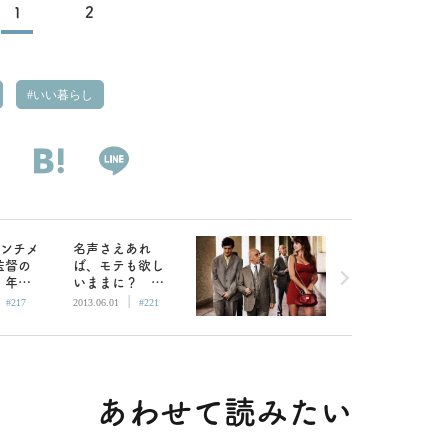
1
2
いい暮らし
センチメ
名声さえあれ
監督の
ば、モテも欲し
 年下
いままに？
|
|
淡い恋
『ローマでアモ
#217
2013.06.01
#221
の葉の
ーレ』
あわせて読みたい