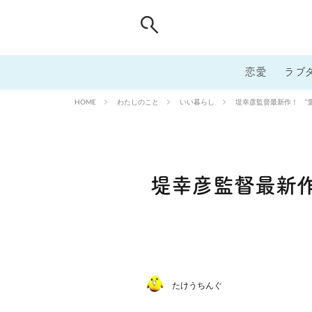
恋愛
ラブ
わたしのこと
いい暮らし
堤幸彦監督最新作！ “
HOME
堤幸彦監督最新作
たけうちんぐ