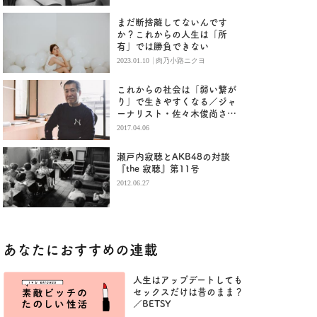
まだ断捨離してないんです
か？これからの人生は「所
有」では勝負できない
|
2023.01.10
肉乃小路ニクヨ
これからの社会は「弱い繋が
り」で生きやすくなる／ジャ
ーナリスト・佐々木俊尚さん
（前編）
2017.04.06
瀬戸内寂聴とAKB48の対談
『the 寂聴』第11号
2012.06.27
あなたにおすすめの連載
人生はアップデートしても
セックスだけは昔のまま？
／BETSY