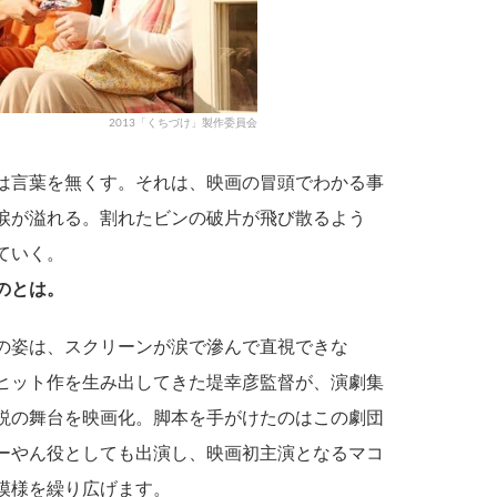
2013「くちづけ」製作委員会
は言葉を無くす。それは、映画の冒頭でわかる事
涙が溢れる。割れたビンの破片が飛び散るよう
ていく。
のとは。
の姿は、スクリーンが涙で滲んで直視できな
ヒット作を生み出してきた堤幸彦監督が、演劇集
説の舞台を映画化。脚本を手がけたのはこの劇団
ーやん役としても出演し、映画初主演となるマコ
模様を繰り広げます。