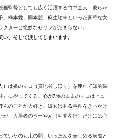
映画監督としても広く活躍する竹中直人。彼らが
子、橋本愛、岡本麗、麻生祐未といった豪華な女
ラクターと絶妙なセリフがたまらない。
笑い、そして涙してしまいます。
人）は娘のマコ（貫地谷しほり）を連れて知的障
荘』にやってくる。心が7歳のままのマコはピュ
ぽんのことが大好き。彼女はある事件をきっかけ
たが、入居者のうーやん（宅間孝行）だけには心
っていたのも束の間、いっぽんを苦しめる病魔と