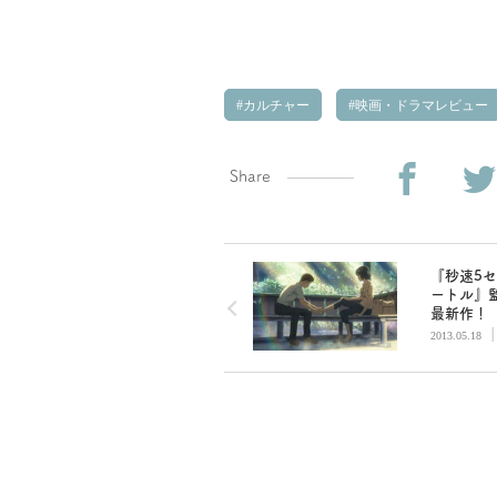
カルチャー
映画・ドラマレビュー
Share
『秒速5
ートル』
最新作！
男子との
2013.05.18
物語『言
庭』