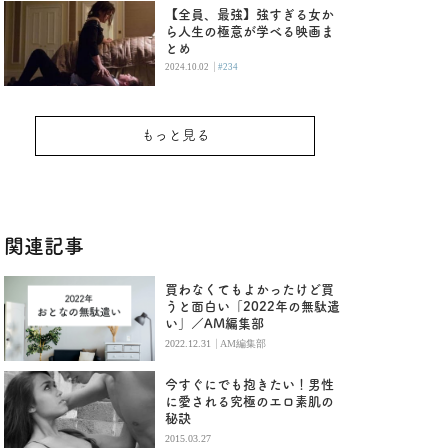
【全員、最強】強すぎる女か
ら人生の極意が学べる映画ま
とめ
|
2024.10.02
#234
もっと見る
関連記事
買わなくてもよかったけど買
うと面白い「2022年の無駄遣
い」／AM編集部
|
2022.12.31
AM編集部
今すぐにでも抱きたい！男性
に愛される究極のエロ素肌の
秘訣
2015.03.27