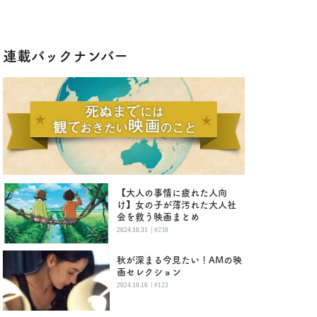
連載バックナンバー
【大人の事情に疲れた人向
け】女の子が薄汚れた大人社
会を救う映画まとめ
|
2024.10.31
#238
秋が深まる今見たい！AMの映
画セレクション
|
2024.10.16
#123