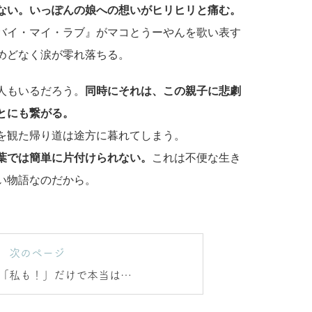
ない。いっぽんの娘への想いがヒリヒリと痛む。
バイ・マイ・ラブ』がマコとうーやんを歌い表す
めどなく涙が零れ落ちる。
人もいるだろう。
同時にそれは、この親子に悲劇
とにも繋がる。
を観た帰り道は途方に暮れてしまう。
言葉では簡単に片付けられない。
これは不便な生き
い物語なのだから。
次のページ
「私も！」だけで本当は十
分だった