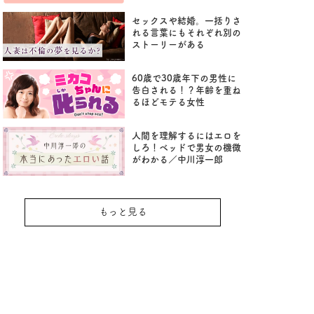
セックスや結婚。一括りさ
れる言葉にもそれぞれ別の
ストーリーがある
60歳で30歳年下の男性に
告白される！？年齢を重ね
るほどモテる女性
人間を理解するにはエロを
しろ！ベッドで男女の機微
がわかる／中川淳一郎
もっと見る