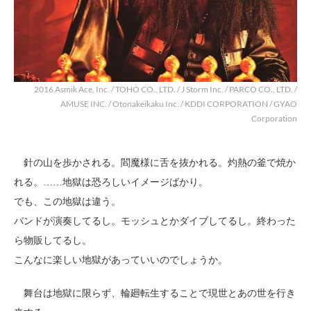
2016 Asmik Ace, Inc. / TOHO CO., LTD. / J Storm Inc. / PARCO CO., LTD. /
AMUSE INC. / Otonakeikaku Inc. / KDDI CORPORATION / GYAO
Corporation
針の山を歩かされる。閻魔様に舌を抜かれる。灼熱の釜で焼か
れる。……地獄は恐ろしいイメージばかり。
でも、この地獄は違う。
バンドが演奏してるし。モッシュとかダイブしてるし。終わった
ら物販してるし。
こんなに楽しい地獄があっていいのでしょうか。
舞台は地獄に限らず、輪廻転生することで現世とあの世を行き