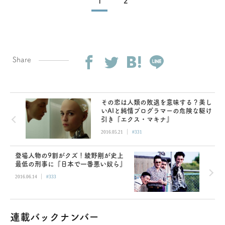
1
2
Share
その恋は人類の敗退を意味する？美し
いAIと純情プログラマーの危険な駆け
引き『エクス・マキナ』
|
2016.05.21
#331
登場人物の9割がクズ！綾野剛が史上
最低の刑事に『日本で一番悪い奴ら』
|
2016.06.14
#333
連載バックナンバー