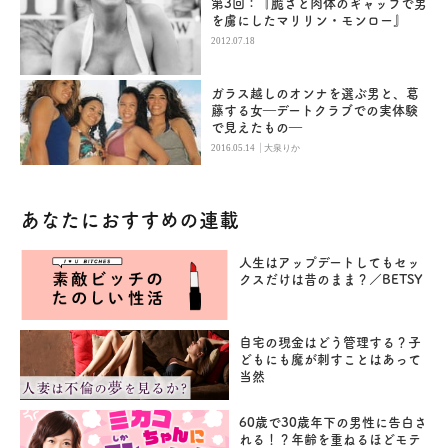
第3回：『脆さと肉体のギャップで男
を虜にしたマリリン・モンロー』
2012.07.18
ガラス越しのオンナを選ぶ男と、葛
藤する女―デートクラブでの実体験
で見えたもの―
|
2016.05.14
大泉りか
あなたにおすすめの連載
人生はアップデートしてもセッ
クスだけは昔のまま？／BETSY
自宅の現金はどう管理する？子
どもにも魔が刺すことはあって
当然
60歳で30歳年下の男性に告白さ
れる！？年齢を重ねるほどモテ