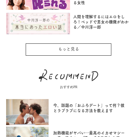
る女性
人間を理解するにはエロをし
ろ！ベッドで男女の機微がわか
る／中川淳一郎
もっと見る
おすすめPR
今、話題の「おふろデート」って何？彼
とラブラブになる方法を教えます
加熱機能がヤバい…最高のイカせマシー