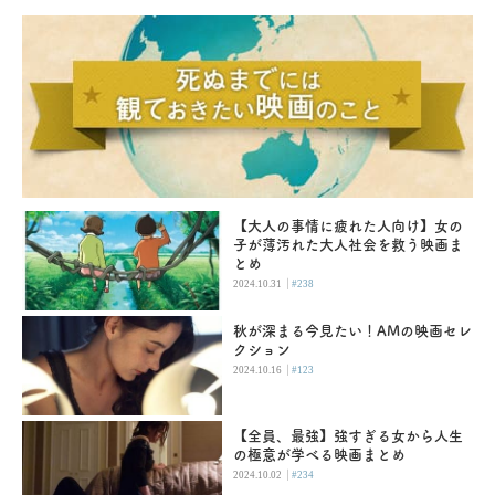
【大人の事情に疲れた人向け】女の
子が薄汚れた大人社会を救う映画ま
とめ
|
2024.10.31
#238
秋が深まる今見たい！AMの映画セレ
クション
|
2024.10.16
#123
【全員、最強】強すぎる女から人生
の極意が学べる映画まとめ
|
2024.10.02
#234