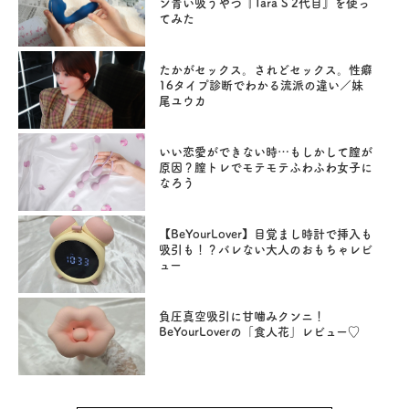
ン青い吸うやつ『Tara S 2代目』を使っ
てみた
たかがセックス。されどセックス。性癖
16タイプ診断でわかる流派の違い／妹
尾ユウカ
いい恋愛ができない時…もしかして膣が
原因？膣トレでモテモテふわふわ女子に
なろう
【BeYourLover】目覚まし時計で挿入も
吸引も！？バレない大人のおもちゃレビ
ュー
負圧真空吸引に甘噛みクンニ！
BeYourLoverの「食人花」レビュー♡