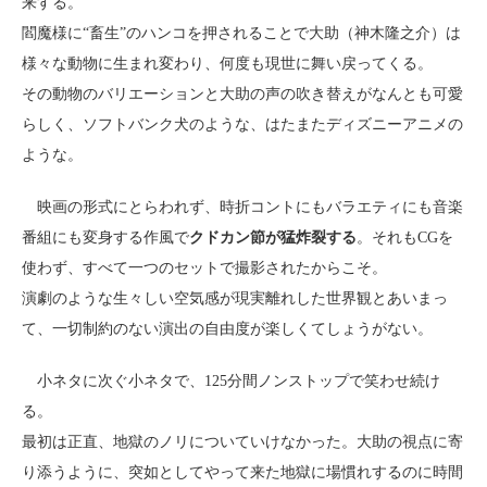
来する。
閻魔様に“畜生”のハンコを押されることで大助（神木隆之介）は
様々な動物に生まれ変わり、何度も現世に舞い戻ってくる。
その動物のバリエーションと大助の声の吹き替えがなんとも可愛
らしく、ソフトバンク犬のような、はたまたディズニーアニメの
ような。
映画の形式にとらわれず、時折コントにもバラエティにも音楽
番組にも変身する作風で
クドカン節が猛炸裂する
。それもCGを
使わず、すべて一つのセットで撮影されたからこそ。
演劇のような生々しい空気感が現実離れした世界観とあいまっ
て、一切制約のない演出の自由度が楽しくてしょうがない。
小ネタに次ぐ小ネタで、125分間ノンストップで笑わせ続け
る。
最初は正直、地獄のノリについていけなかった。大助の視点に寄
り添うように、突如としてやって来た地獄に場慣れするのに時間