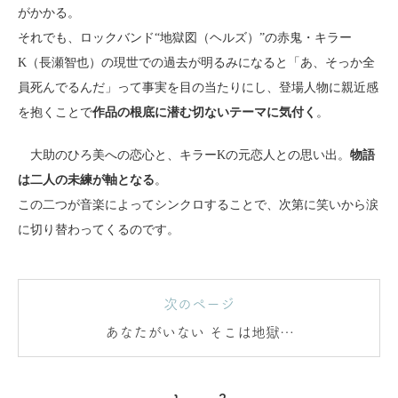
がかかる。
それでも、ロックバンド“地獄図（ヘルズ）”の赤鬼・キラー
K（長瀬智也）の現世での過去が明るみになると「あ、そっか全
員死んでるんだ」って事実を目の当たりにし、登場人物に親近感
を抱くことで
作品の根底に潜む切ないテーマに気付く
。
大助のひろ美への恋心と、キラーKの元恋人との思い出。
物語
は二人の未練が軸となる
。
この二つが音楽によってシンクロすることで、次第に笑いから涙
に切り替わってくるのです。
次のページ
あなたがいない そこは地獄…