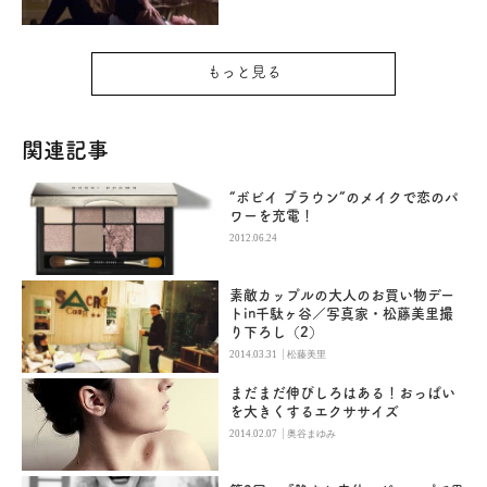
もっと見る
関連記事
“ボビイ ブラウン”のメイクで恋のパ
ワーを充電！
2012.06.24
素敵カップルの大人のお買い物デー
トin千駄ヶ谷／写真家・松藤美里撮
り下ろし（2）
|
2014.03.31
松藤美里
まだまだ伸びしろはある！おっぱい
を大きくするエクササイズ
|
2014.02.07
奥谷まゆみ