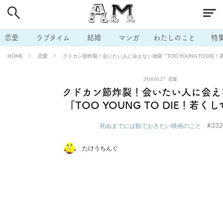
# 付き合いたい
# 男の本音
# セフレ
# 浮気
# 不倫
# 出会う方法
# マッチングアプリ
# ラブグッズ
# 体の相
恋愛
ラブタイム
結婚
マンガ
わたしのこと
特
# イケない
# ビッチの話
# エロスポット
# キャリア
恋愛
クドカン節炸裂！会いたい人に会えない地獄『TOO YOUNG TO DIE
HOME
# 恋愛相談
# モテテク
# セフレから本命へ
# 結婚したい
2016.05.27
恋愛
# セフレがほしい
# 夫婦の悩み
# おもしろライフ
クドカン節炸裂！会いたい人に会え
『TOO YOUNG TO DIE！若く
#332
死ぬまでには観ておきたい映画のこと
たけうちんぐ