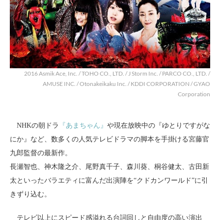
2016 Asmik Ace, Inc. / TOHO CO., LTD. / J Storm Inc. / PARCO CO., LTD. /
AMUSE INC. / Otonakeikaku Inc. / KDDI CORPORATION / GYAO
Corporation
NHKの朝ドラ
『あまちゃん』
や現在放映中の『ゆとりですがな
にか』など、数多くの人気テレビドラマの脚本を手掛ける宮藤官
九郎監督の最新作。
長瀬智也、神木隆之介、尾野真千子、森川葵、桐谷健太、古田新
太といったバラエティに富んだ出演陣を“クドカンワールド”に引
きずり込む。
テレビ以上にスピード感溢れる台詞回しと自由度の高い演出