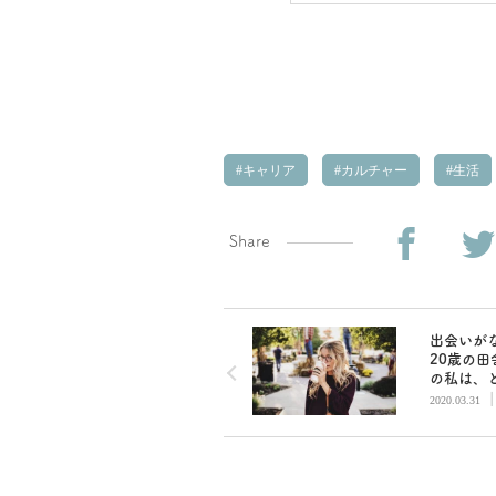
キャリア
カルチャー
生活
Share
出会いが
20歳の田
の私は、
たら魅力
2020.03.31
性に出会
か？