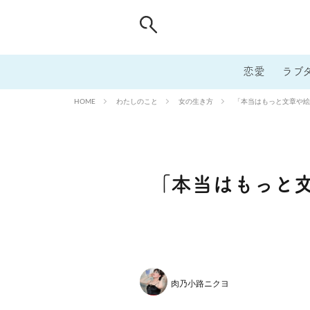
恋愛
ラブ
わたしのこと
女の生き方
「本当はもっと文章や絵
HOME
「本当はもっと
肉乃小路ニクヨ