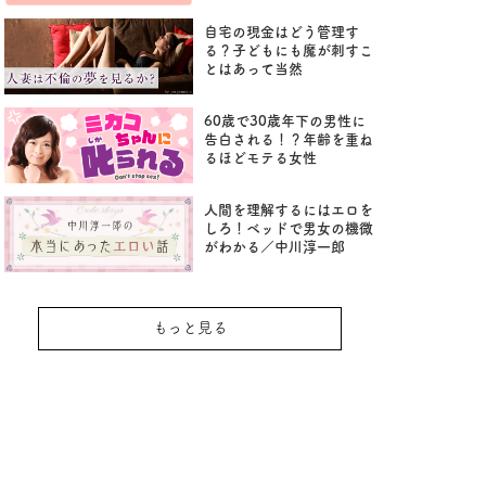
自宅の現金はどう管理す
る？子どもにも魔が刺すこ
とはあって当然
60歳で30歳年下の男性に
告白される！？年齢を重ね
るほどモテる女性
人間を理解するにはエロを
しろ！ベッドで男女の機微
がわかる／中川淳一郎
もっと見る