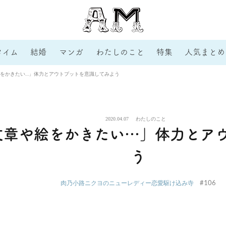
タイム
結婚
マンガ
わたしのこと
特集
人気まとめ
をかきたい…」体力とアウトプットを意識してみよう
2020.04.07
わたしのこと
文章や絵をかきたい…」体力とア
う
#106
肉乃小路ニクヨのニューレディー恋愛駆け込み寺