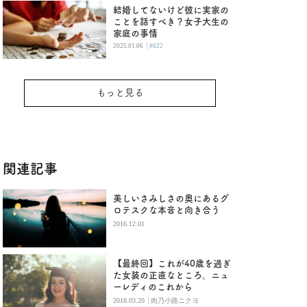
結婚してないけど彼に実家の
ことを話すべき？女子大生の
家庭の事情
|
2025.01.06
#022
もっと見る
関連記事
美しいさみしさの奥にあるグ
ロテスクな本音と向き合う
2016.12.01
【最終回】これが40歳を過ぎ
た女装の正直なところ。ニュ
ーレディのこれから
|
2018.03.20
肉乃小路ニクヨ