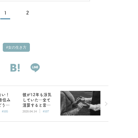
1
2
女の生き方
ない！
彼が12年も浮気
舎住み
していた…全て
どうし
清算すると言わ
|
|
的な男
れたが、どうす
#105
2020.04.14
#107
えます
ればいい？