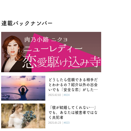
連載バックナンバー
どうしたら信頼できる相手だ
とわかるの？紹介以外の出会
いでも「安全な恋」がした
い！
|
2025.02.02
#024
「彼が結婚してくれない…」
でも、あなたは被害者ではな
く共犯者
|
2025.01.23
#023