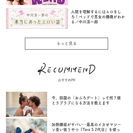
人間を理解するにはエロをし
ろ！ベッドで男女の機微がわか
る／中川淳一郎
もっと見る
おすすめPR
今、話題の「おふろデート」って何？彼
とラブラブになる方法を教えます
加熱機能がヤバい…最高のイカせマシー
ン青い吸うやつ『Tara S 2代目』を使っ