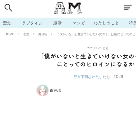
# 付き合いたい
# 男の本音
# セフレ
# 浮気
# 不倫
# 出会う方法
# マッチングアプリ
# ラブグッズ
# 体の相
恋愛
ラブタイム
結婚
マンガ
わたしのこと
特
# イケない
# ビッチの話
# エロスポット
# キャリア
恋愛
男分析
「僕がいないと生きていけない女の子」は彼にとってのヒ
HOME
# 恋愛相談
# モテテク
# セフレから本命へ
# 結婚したい
2025.03.22
恋愛
# セフレがほしい
# 夫婦の悩み
# おもしろライフ
「僕がいないと生きていけない女の
にとってのヒロインになるか
#028
行方不明なわたしたち
白井瑶