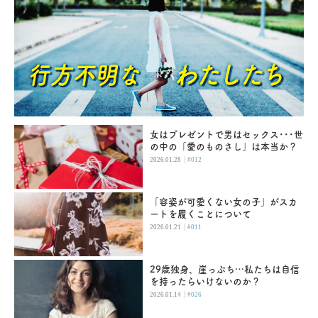
女はプレゼントで男はセックス･･･世
の中の「愛のものさし」は本当か？
|
2026.01.28
#012
「容姿が可愛くない女の子」がスカ
ートを履くことについて
|
2026.01.21
#011
29歳独身、崖っぷち…私たちは自信
を持ったらいけないのか？
|
2026.01.14
#026