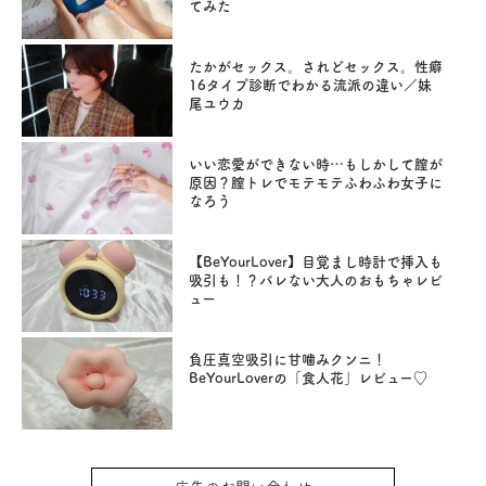
てみた
たかがセックス。されどセックス。性癖
16タイプ診断でわかる流派の違い／妹
尾ユウカ
いい恋愛ができない時…もしかして膣が
原因？膣トレでモテモテふわふわ女子に
なろう
【BeYourLover】目覚まし時計で挿入も
吸引も！？バレない大人のおもちゃレビ
ュー
負圧真空吸引に甘噛みクンニ！
BeYourLoverの「食人花」レビュー♡