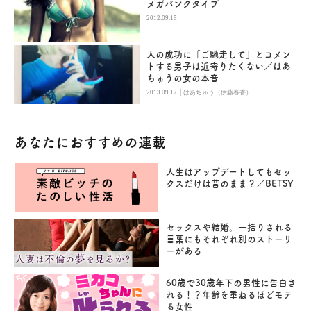
メガバンクタイプ
2012.09.15
人の成功に「ご馳走して」とコメン
トする男子は近寄りたくない／はあ
ちゅうの女の本音
|
2013.09.17
はあちゅう（伊藤春香）
あなたにおすすめの連載
人生はアップデートしてもセッ
クスだけは昔のまま？／BETSY
セックスや結婚。一括りされる
言葉にもそれぞれ別のストーリ
ーがある
60歳で30歳年下の男性に告白さ
れる！？年齢を重ねるほどモテ
る女性