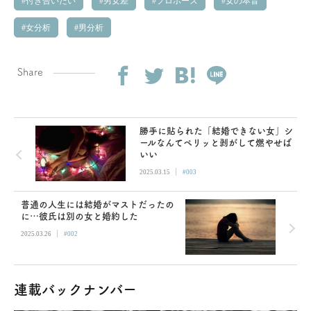
付き合いたい
男女差
プロポーズ
女の本音
女分析
男分析
Share
勝手に貼られた「結婚できない女」シ
ールなんてペリッと剥がして燃やせば
いい
|
2025.03.15
#003
普通の人生には結婚がマストだったの
に…彼氏は別の女と婚約した
|
2025.03.26
#002
連載バックナンバー