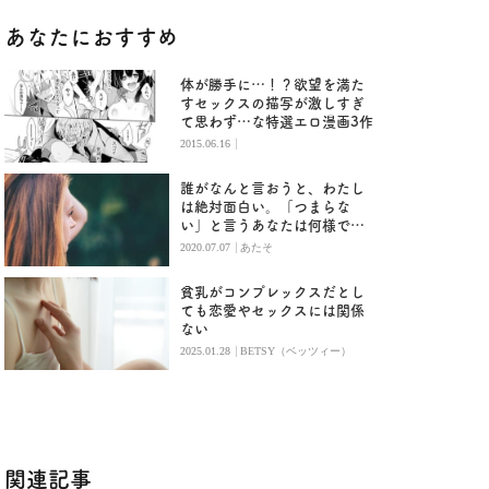
あなたにおすすめ
体が勝手に…！？欲望を満た
すセックスの描写が激しすぎ
て思わず…な特選エロ漫画3作
|
2015.06.16
誰がなんと言おうと、わたし
は絶対面白い。「つまらな
い」と言うあなたは何様です
か？
|
2020.07.07
あたそ
貧乳がコンプレックスだとし
ても恋愛やセックスには関係
ない
|
2025.01.28
BETSY（ベッツィー）
関連記事