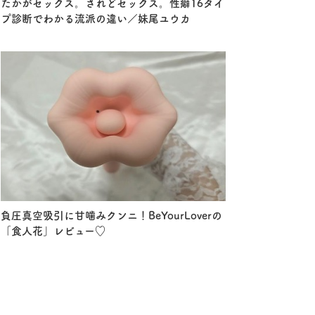
たかがセックス。されどセックス。性癖16タイ
プ診断でわかる流派の違い／妹尾ユウカ
負圧真空吸引に甘噛みクンニ！BeYourLoverの
「食人花」レビュー♡