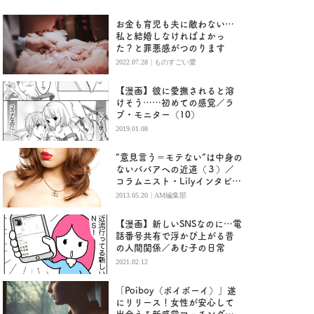
お金も育児も夫に敵わない…
私と結婚しなければよかっ
た？と罪悪感がつのります
|
2022.07.28
ものすごい愛
【漫画】彼に愛撫されると溶
けそう……初めての感覚／ラ
ブ・モニター（10）
2019.01.08
“意見言う＝モテない”は中身の
ないババアへの近道（３）／
コラムニスト・Lilyインタビュ
ー
|
2013.05.20
AM編集部
【漫画】新しいSNSなのに…電
話番号共有で浮かび上がる昔
の人間関係／あむ子の日常
2021.02.12
「Poiboy（ポイボーイ）」遂
にリリース！女性が安心して