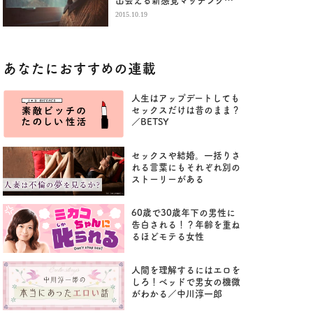
出会える新感覚マッチングア
プリ
2015.10.19
あなたにおすすめの連載
人生はアップデートしても
セックスだけは昔のまま？
／BETSY
セックスや結婚。一括りさ
れる言葉にもそれぞれ別の
ストーリーがある
60歳で30歳年下の男性に
告白される！？年齢を重ね
るほどモテる女性
人間を理解するにはエロを
しろ！ベッドで男女の機微
がわかる／中川淳一郎