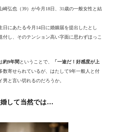
弘也（39）が今月18日、31歳の一般女性と結
生日にあたる今月14日に婚姻届を提出したとし
送付し、そのテンション高い字面に思わずほっこ
は
約9年間
ということで、
「一途だ！好感度が上
多数寄せられているが、はたして9年一般人と付
イ男と言い切れるのだろうか。
結婚して当然では…