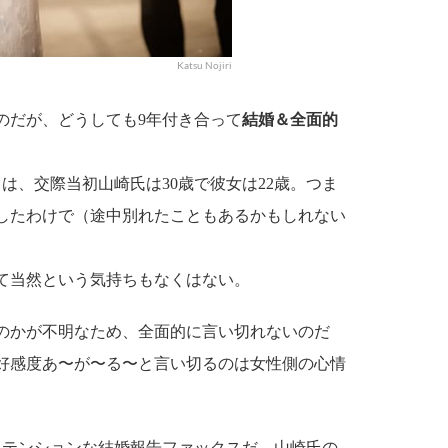
Katsu Nojiri
だが、どうしても9年付き合って
結婚＆全面的
は、交際当初山崎氏は30歳で彼女は22歳。つま
占したわけで（途中別れたこともあるかもしれない
て当然という気持ちもなくはない。
のかが不明なため、全面的に言い切れないのだ
好感度あ〜が〜る〜と言い切るのは女性側の心情
テンションな結婚報告ファックスだ。山崎氏の