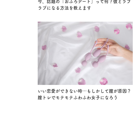
今、話題の「おふろデート」って何？彼とラブ
ラブになる方法を教えます
いい恋愛ができない時…もしかして膣が原因？
膣トレでモテモテふわふわ女子になろう