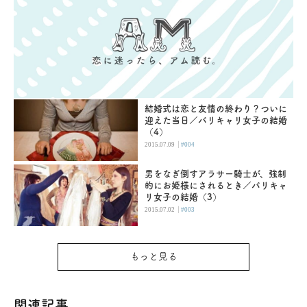
結婚式は恋と友情の終わり？ついに
迎えた当日／バリキャリ女子の結婚
（4）
|
2015.07.09
#004
男をなぎ倒すアラサー騎士が、強制
的にお姫様にされるとき／バリキャ
リ女子の結婚（3）
|
2015.07.02
#003
もっと見る
関連記事