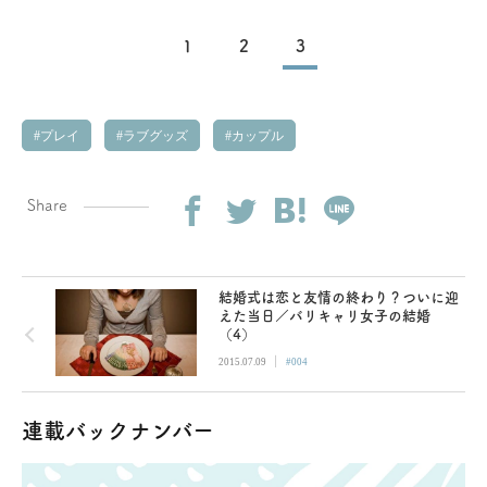
1
2
3
プレイ
ラブグッズ
カップル
Share
結婚式は恋と友情の終わり？ついに迎
えた当日／バリキャリ女子の結婚
（4）
|
2015.07.09
#004
連載バックナンバー