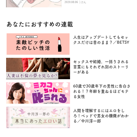
|
2020.08.06
けん
あなたにおすすめの連載
人生はアップデートしてもセッ
クスだけは昔のまま？／BETSY
セックスや結婚。一括りされる
言葉にもそれぞれ別のストーリ
ーがある
60歳で30歳年下の男性に告白さ
れる！？年齢を重ねるほどモテ
る女性
人間を理解するにはエロをし
ろ！ベッドで男女の機微がわか
る／中川淳一郎