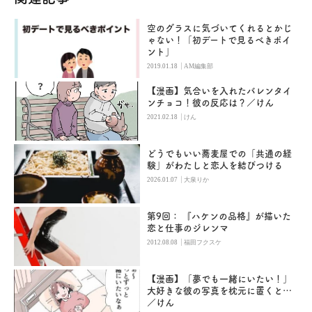
空のグラスに気づいてくれるとかじ
ゃない！「初デートで見るべきポイ
ント」
|
2019.01.18
AM編集部
【漫画】気合いを入れたバレンタイ
ンチョコ！彼の反応は？／けん
|
2021.02.18
けん
どうでもいい蕎麦屋での「共通の経
験」がわたしと恋人を結びつける
|
2026.01.07
大泉りか
第9回： 『ハケンの品格』が描いた
恋と仕事のジレンマ
|
2012.08.08
福田フクスケ
【漫画】「夢でも一緒にいたい！」
大好きな彼の写真を枕元に置くと…
／けん