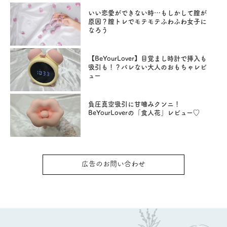
いい恋愛ができない時…もしかして膣が
原因？膣トレでモテモテふわふわ女子に
なろう
【BeYourLover】目覚まし時計で挿入も
吸引も！？バレない大人のおもちゃレビ
ュー
負圧真空吸引に甘噛みクンニ！
BeYourLoverの「食人花」レビュー♡
広告のお問い合わせ