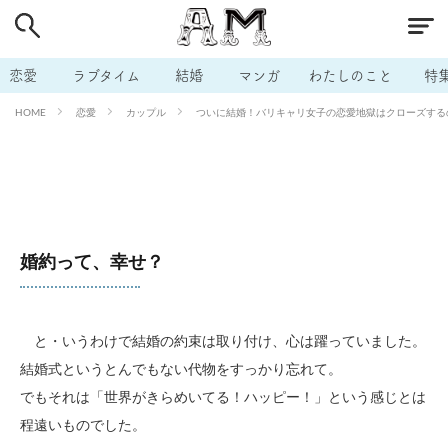
# 付き合いたい
# 男の本音
# セフレ
# 浮気
# 不倫
# 出会う方法
# マッチングアプリ
恋愛
ラブタイム
結婚
マンガ
わたしのこと
特
# ラブグッズ
# 体の相性
# イケない
恋愛
カップル
ついに結婚！バリキャリ女子の恋愛地獄はクローズするのか
HOME
# ビッチの話
# エロスポット
# キャリア
# 恋愛相談
# モテテク
# セフレから本命へ
# 結婚したい
# セフレがほしい
# 夫婦の悩み
# おもしろライフ
婚約って、幸せ？
と・いうわけで結婚の約束は取り付け、心は躍っていました。
結婚式というとんでもない代物をすっかり忘れて。
でもそれは「世界がきらめいてる！ハッピー！」という感じとは
程遠いものでした。