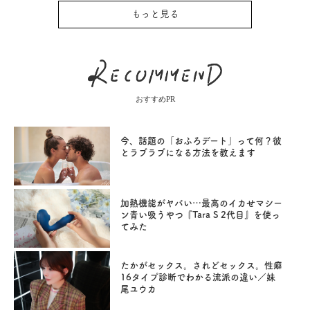
もっと見る
おすすめPR
今、話題の「おふろデート」って何？彼
とラブラブになる方法を教えます
加熱機能がヤバい…最高のイカせマシー
ン青い吸うやつ『Tara S 2代目』を使っ
てみた
たかがセックス。されどセックス。性癖
16タイプ診断でわかる流派の違い／妹
尾ユウカ