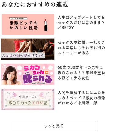
あなたにおすすめの連載
人生はアップデートしても
セックスだけは昔のまま？
／BETSY
セックスや結婚。一括りさ
れる言葉にもそれぞれ別の
ストーリーがある
60歳で30歳年下の男性に
告白される！？年齢を重ね
るほどモテる女性
人間を理解するにはエロを
しろ！ベッドで男女の機微
がわかる／中川淳一郎
もっと見る