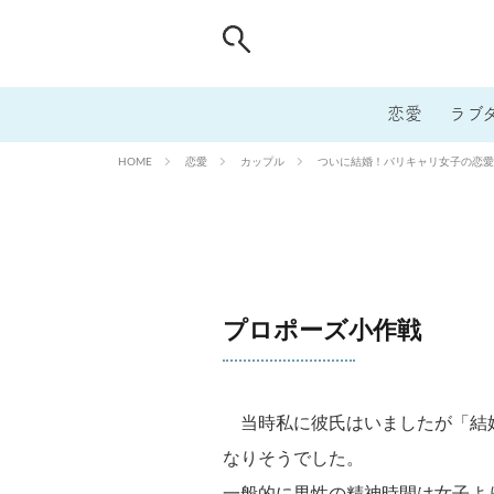
恋愛
ラブ
恋愛
カップル
ついに結婚！バリキャリ女子の恋愛地
HOME
プロポーズ小作戦
当時私に彼氏はいましたが「結
なりそうでした。
一般的に男性の精神時間は女子よ