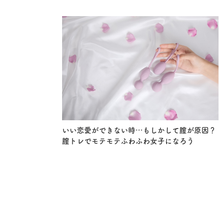
いい恋愛ができない時…もしかして膣が原因？
膣トレでモテモテふわふわ女子になろう