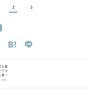
2
3
恋と友
り？つ
た当日
|
ャリ女
#004
（4）