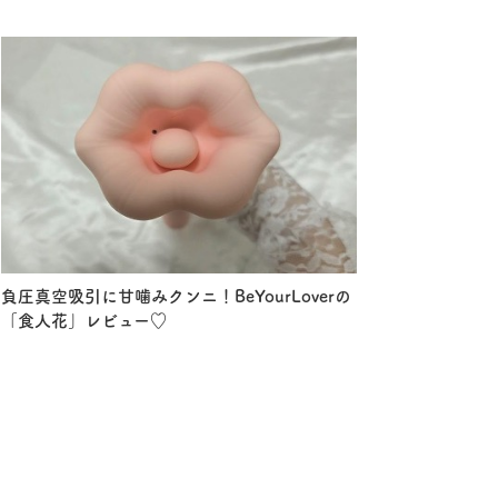
負圧真空吸引に甘噛みクンニ！BeYourLoverの
「食人花」レビュー♡