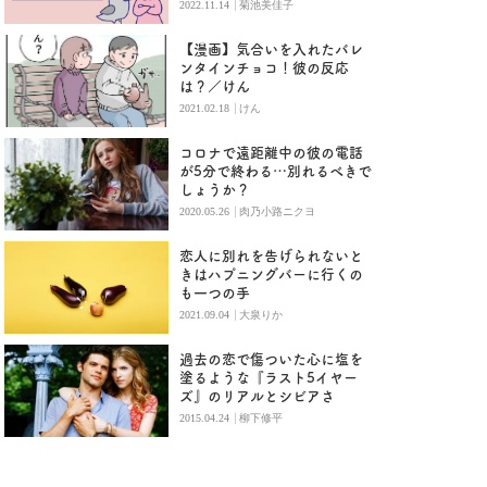
|
2022.11.14
菊池美佳子
【漫画】気合いを入れたバレ
ンタインチョコ！彼の反応
は？／けん
|
2021.02.18
けん
コロナで遠距離中の彼の電話
が5分で終わる…別れるべきで
しょうか？
|
2020.05.26
肉乃小路ニクヨ
恋人に別れを告げられないと
きはハプニングバーに行くの
も一つの手
|
2021.09.04
大泉りか
過去の恋で傷ついた心に塩を
塗るような『ラスト5イヤー
ズ』のリアルとシビアさ
|
2015.04.24
柳下修平