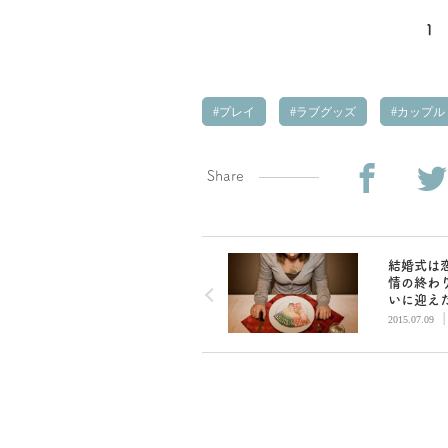
1
プレイ
ラブグッズ
カップル
Share
結婚式は
情の終わ
いに迎え
／バリキ
2015.07.09
子の結婚