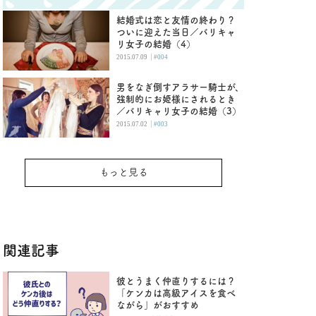
結婚式は恋と友情の終わり？
ついに迎えた当日／バリキャ
リ女子の結婚（4）
|
2015.07.09
#004
男をなぎ倒すアラサー騎士が、
強制的にお姫様にされるとき
／バリキャリ女子の結婚（3）
|
2015.07.02
#003
もっと見る
関連記事
彼とうまく仲直りするには？
「ケンカは高級アイスを食べ
ながら」がおすすめ