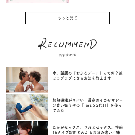
もっと見る
おすすめPR
今、話題の「おふろデート」って何？彼
とラブラブになる方法を教えます
加熱機能がヤバい…最高のイカせマシー
ン青い吸うやつ『Tara S 2代目』を使っ
てみた
たかがセックス。されどセックス。性癖
16タイプ診断でわかる流派の違い／妹