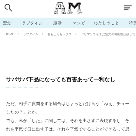
# 付き合いたい
# 男の本音
# セフレ
# 浮気
# 不倫
# 出会う方法
# マッチングアプリ
恋愛
ラブタイム
結婚
マンガ
わたしのこと
特
# ラブグッズ
# 体の相性
# イケない
ラブタイム
おもしろセックス
ヤリマンでもまだ処女の可能性は残してお
HOME
# ビッチの話
# エロスポット
# キャリア
# 恋愛相談
# モテテク
# セフレから本命へ
# 結婚したい
# セフレがほしい
# 夫婦の悩み
# おもしろライフ
サバサバ下品になっても百害あって一利なし
ただ、相手に質問をする場合はちょっとだけ言う「ねぇ、チュー
したの？」とか。
でも、私が「した」に関しては、それを出さずに表現するし、そ
れを平気で口に出す子は、それを平気ですることができるって思