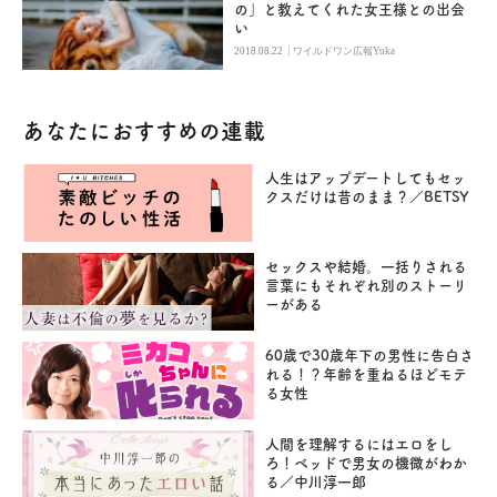
の」と教えてくれた女王様との出会
い
|
2018.08.22
ワイルドワン広報Yuka
あなたにおすすめの連載
人生はアップデートしてもセッ
クスだけは昔のまま？／BETSY
セックスや結婚。一括りされる
言葉にもそれぞれ別のストーリ
ーがある
60歳で30歳年下の男性に告白さ
れる！？年齢を重ねるほどモテ
る女性
人間を理解するにはエロをし
ろ！ベッドで男女の機微がわか
る／中川淳一郎