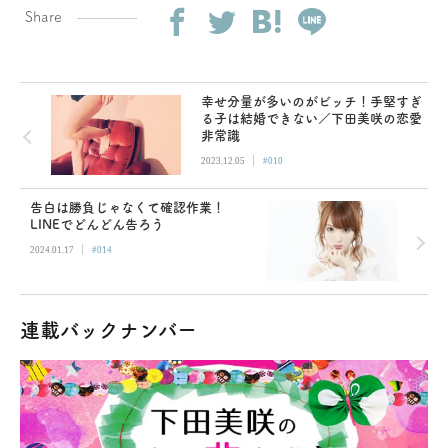
Share
幸せ分量が多いのがビッチ！手堅すぎ
る子は結婚できない／下田美咲の恋愛
非常識
|
2023.12.05
#010
告白は勝負じゃなくて確認作業！
LINEでどんどん告ろう
|
2024.01.17
#014
連載バックナンバー