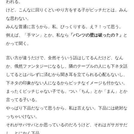
われる。
けど、こんなに回りくどいやり方をする子がビッチだとは、みん
な思わない。
みんな普通に言うから、私、びっくりする。え？！って思う。
例えば、「手マン」とか。私なら
「パンツの壁は破ったの？」
と
かって聞く。
言い方が違うだけで、全然そういう話はしてるんだけど、なん
か、俄然ファンタジーになるし、隣のテーブルの人にも下ネタ話
してるとはバレずに済むから聞き耳を立てられる心配もないし、
下ネタの印象がない人になるからビッチなイメージも付かない。
まったくビッチじゃない子でも、つい「ちん」とか「まん」とか
言ってる子いる。
やっぱり下品だなって思うから、私は言えない。下品には絶対な
っちゃいけない。
それがサバサバとか思っているのだろうけど、それはガサガサだ
し、とにかく下品。