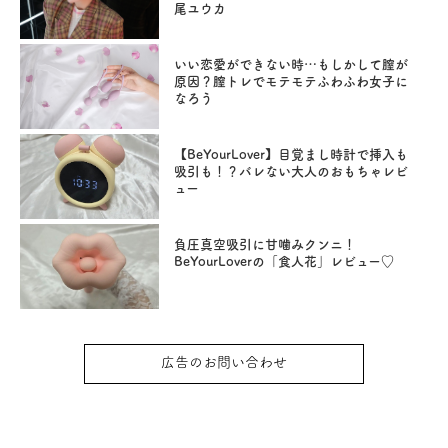
尾ユウカ
いい恋愛ができない時…もしかして膣が
原因？膣トレでモテモテふわふわ女子に
なろう
【BeYourLover】目覚まし時計で挿入も
吸引も！？バレない大人のおもちゃレビ
ュー
負圧真空吸引に甘噛みクンニ！
BeYourLoverの「食人花」レビュー♡
広告のお問い合わせ