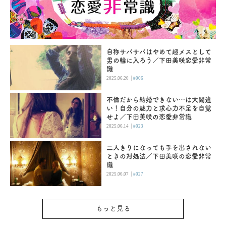
自称サバサバはやめて超メスとして
男の輪に入ろう／下田美咲恋愛非常
識
|
2025.06.20
#006
不倫だから結婚できない…は大間違
い！自分の魅力と求心力不足を自覚
せよ／下田美咲の恋愛非常識
|
2025.06.14
#023
二人きりになっても手を出されない
ときの対処法／下田美咲の恋愛非常
識
|
2025.06.07
#027
もっと見る