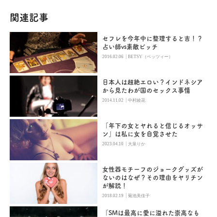
関連記事
セフレを今年中に整理すると吉！？
占い師vs素敵ビッチ
|
2016.02.06
BETSY（ベッツィー）
日本人は超絶エロい？インドネシア
から見たわが国のセックス事情
|
2014.11.02
中村綾花
「年下の女とヤれると信じるオッサ
ン」は私に女を自覚させた
|
2023.04.10
大泉りか
女性器モチーフのジョークグッズが
ないのはなぜ？その理由をヤリチン
が解説！
|
2018.02.19
菊池美佳子
「SMは最高に愛に溢れた崇高なも