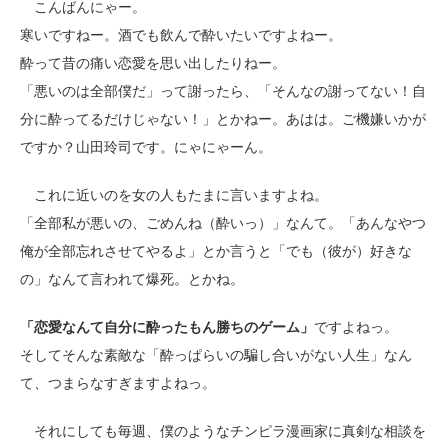
こんばんにゃー。
寒いですねー。酒でも飲んで酔いたいですよねー。
酔って昔の痛い恋愛を思い出したりねー。
「悪いのは全部僕だ」って謝ったら、「そんなの謝ってない！自
分に酔ってるだけじゃない！」とかねー。あはは。ご機嫌いかが
ですか？山田玲司です。にゃにゃーん。
これに近いのを女の人もたまに言いますよね。
「全部私が悪いの、ごめんね（酔いっ）」なんて。「あんなやつ
俺が全部忘れさせてやるよ」とか言うと「でも（彼が）好きな
の」なんて言われて爆死。とかね。
「恋愛なんて自分に酔ったもん勝ちのゲーム」
ですよねっ。
そしてそんな素敵な「酔っぱらいの騙し合いがない人生」なん
て、つまらなすぎますよねっ。
それにしても毎週、僕のようなチンピラ漫画家に真剣な相談を