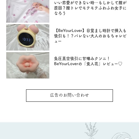
いい恋愛ができない時…もしかして膣が
原因？膣トレでモテモテふわふわ女子に
なろう
【BeYourLover】目覚まし時計で挿入も
吸引も！？バレない大人のおもちゃレビ
ュー
負圧真空吸引に甘噛みクンニ！
BeYourLoverの「食人花」レビュー♡
広告のお問い合わせ