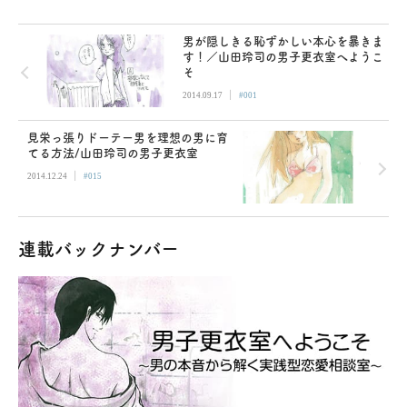
男が隠しきる恥ずかしい本心を暴きま
す！／山田玲司の男子更衣室へようこ
そ
|
2014.09.17
#001
見栄っ張りドーテー男を理想の男に育
てる方法/山田玲司の男子更衣室
|
2014.12.24
#015
連載バックナンバー