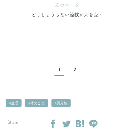
次のページ
どうしようもない経験が人を変え
る
1
2
生理
体のこと
男分析
Share