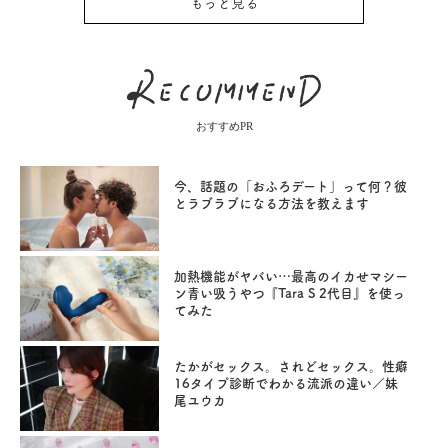
もっと見る
おすすめPR
今、話題の「おふろデート」って何？彼
とラブラブになる方法を教えます
加熱機能がヤバい…最高のイカせマシー
ン青い吸うやつ『Tara S 2代目』を使っ
てみた
たかがセックス。されどセックス。性癖
16タイプ診断でわかる流派の違い／妹
尾ユウカ