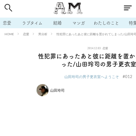
# 付き合いたい
# 男の本音
# セフレ
# 浮気
# 不倫
# 出会う方法
# マッチングアプリ
# ラブグッズ
# 体の相
恋愛
ラブタイム
結婚
マンガ
わたしのこと
特
# イケない
# ビッチの話
# エロスポット
# キャリア
恋愛
男分析
性犯罪にあったあと彼に距離を置かれてしまった/山田玲
HOME
# 恋愛相談
# モテテク
# セフレから本命へ
# 結婚したい
2014.12.03
恋愛
# セフレがほしい
# 夫婦の悩み
# おもしろライフ
性犯罪にあったあと彼に距離を置か
った/山田玲司の男子更衣
#012
山田玲司の男子更衣室へようこそ
山田玲司