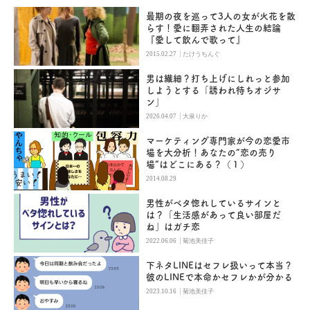
最期の夜を巡って3人の女が火花を散
らす！愛に翻弄された人生の結論
『愛して飲んで歌って』
|
2015.02.27
たけうちんぐ
男は繊細？打ち上げにしれっと参加
しようとする「誘われ待ちオジサ
ン」
|
2026.04.07
大泉りか
マーケティング専門家が今の恋愛市
場を大分析！あなたの“恋の売り
場”はどこにある？（１）
2014.08.29
男性がベタ惚れしているサインと
は？「生活感があって良い部屋だ
ね」はガチ恋
|
2022.06.06
菊池美佳子
下ネタLINEはセフレ扱いって本当？
彼のLINEで本命かセフレかが分かる
|
2023.10.16
菊池美佳子