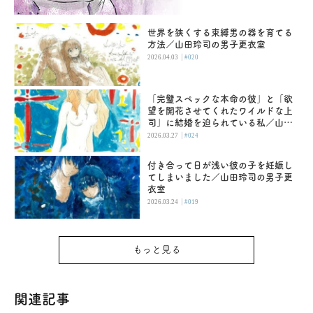
世界を狭くする束縛男の器を育てる
方法／山田玲司の男子更衣室
|
2026.04.03
#020
「完璧スペックな本命の彼」と「欲
望を開花させてくれたワイルドな上
司」に結婚を迫られている私／山田
玲司の男子更衣室
|
2026.03.27
#024
付き合って日が浅い彼の子を妊娠し
てしまいました／山田玲司の男子更
衣室
|
2026.03.24
#019
もっと見る
関連記事