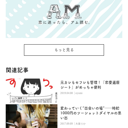
もっと見る
関連記事
元カレもセフレも管理！「恋愛遍歴
シート」がめっちゃ便利
|
2019.04.08
oyumi
変わっていく“出会いの場”……時給
1000円のツーショットダイヤルの思
い出
|
2017.09.09
大泉りか