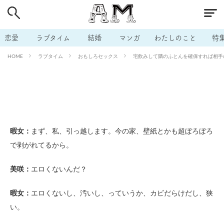
# 付き合いたい
# 男の本音
# セフレ
# 浮気
# 不倫
# 出会う方法
# マッチングアプリ
恋愛
ラブタイム
結婚
マンガ
わたしのこと
特
# ラブグッズ
# 体の相性
# イケない
ラブタイム
おもしろセックス
宅飲みして隣のふとんを確保すれば相手の
HOME
# ビッチの話
# エロスポット
# キャリア
# 恋愛相談
# モテテク
# セフレから本命へ
# 結婚したい
# セフレがほしい
# 夫婦の悩み
# おもしろライフ
暇女：
まず、私、引っ越します。今の家、壁紙とかも超ぼろぼろ
で剥がれてるから。
美咲：
エロくないんだ？
暇女：
エロくないし、汚いし、っていうか、カビだらけだし、狭
い。