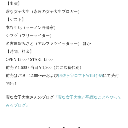
【出演】
暇な女子大生（永遠の女子大生ブロガー）
【ゲスト】
本谷亜紀（ラーメン評論家）
シマヅ（フリーライター）
名古屋嬢みさと（アルファツイッタラー） ほか
【時間、料金】
OPEN 12:00 / START 13:00
前売￥1,600 / 当日￥1,900（共に飲食代別）
前売は7/19 12:00〜e+および
阿佐ヶ谷ロフトWEB予約
にて受付
開始！
暇な女子大生さんのブログ
『暇な女子大生が馬鹿なことをやって
みるブログ』