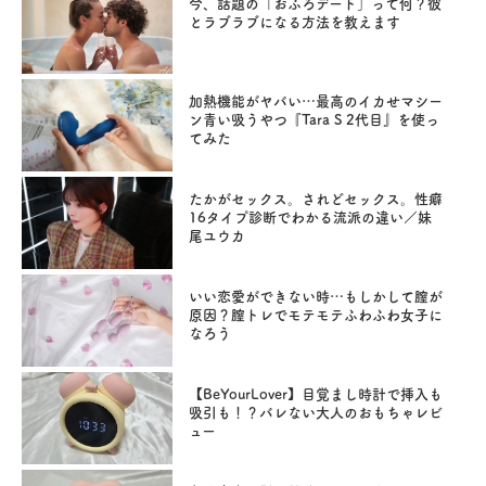
今、話題の「おふろデート」って何？彼
とラブラブになる方法を教えます
加熱機能がヤバい…最高のイカせマシー
ン青い吸うやつ『Tara S 2代目』を使っ
てみた
たかがセックス。されどセックス。性癖
16タイプ診断でわかる流派の違い／妹
尾ユウカ
いい恋愛ができない時…もしかして膣が
原因？膣トレでモテモテふわふわ女子に
なろう
【BeYourLover】目覚まし時計で挿入も
吸引も！？バレない大人のおもちゃレビ
ュー