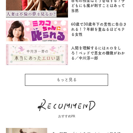
自宅の現金はどう管理する？子
どもにも魔が刺すことはあって
当然
60歳で30歳年下の男性に告白さ
れる！？年齢を重ねるほどモテ
る女性
人間を理解するにはエロをし
ろ！ベッドで男女の機微がわか
る／中川淳一郎
もっと見る
おすすめPR