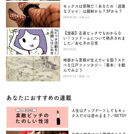
セックスは冒険だ！あなたの「過激
なプレイ」は顔射から？3Pから？
|
2020.06.20
大泉りか
【漫画】正直ビッチでもわからな
い！コンドームについて熱弁されま
した／あむ子の日常
2022.04.15
地面から男根が生えている国？スケ
ベな江戸ファンタジー「春本」を読
んでみよう
|
2021.07.11
春画―ル
あなたにおすすめの連載
人生はアップデートしてもセッ
クスだけは昔のまま？／BETSY