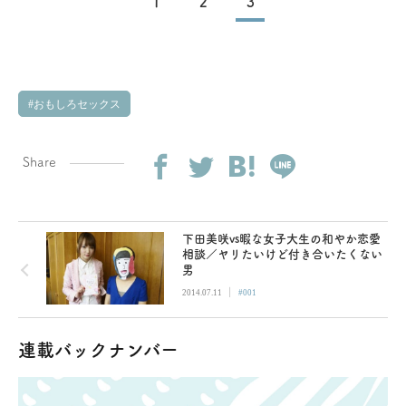
1
2
3
おもしろセックス
Share
下田美咲vs暇な女子大生の和やか恋愛
相談／ヤリたいけど付き合いたくない
男
|
2014.07.11
#001
連載バックナンバー