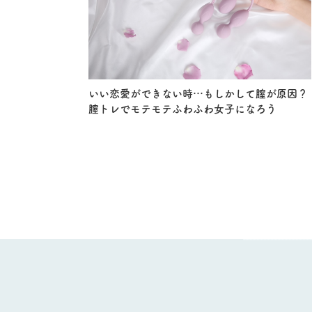
いい恋愛ができない時…もしかして膣が原因？
膣トレでモテモテふわふわ女子になろう