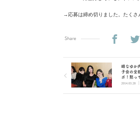
→応募は締め切りました。たくさ
Share
峰なゆか
子会の全
ポ！黙っ
寄ってく
2014.03.28
段階レベ
い