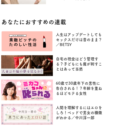
あなたにおすすめの連載
人生はアップデートしても
セックスだけは昔のまま？
／BETSY
自宅の現金はどう管理す
る？子どもにも魔が刺すこ
とはあって当然
60歳で30歳年下の男性に
告白される！？年齢を重ね
るほどモテる女性
人間を理解するにはエロを
しろ！ベッドで男女の機微
がわかる／中川淳一郎