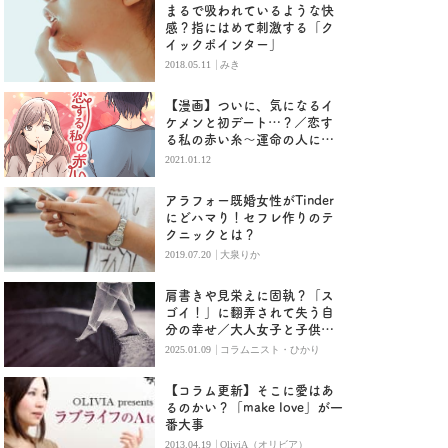
まるで吸われているような快
感？指にはめて刺激する「ク
イックポインター」
|
2018.05.11
みき
【漫画】ついに、気になるイ
ケメンと初デート…？／恋す
る私の赤い糸〜運命の人に出
会うまで〜 （４）
2021.01.12
アラフォー既婚女性がTinder
にどハマり！セフレ作りのテ
クニックとは？
|
2019.07.20
大泉りか
肩書きや見栄えに固執？「ス
ゴイ！」に翻弄されて失う自
分の幸せ／大人女子と子供お
ばさんの恋愛の違い
|
2025.01.09
コラムニスト・ひかり
【コラム更新】そこに愛はあ
るのかい？「make love」が一
番大事
|
2013.04.19
OliviA（オリビア）