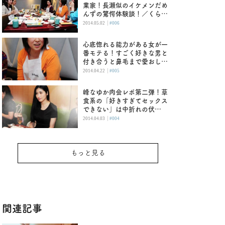
業家！長瀬似のイケメンだめ
んずの驚愕体験談！／くらた
まのだめんず肉会レポ（後
|
2014.05.02
#006
編）
心底惚れる能力がある女が一
番モテる！すごく好きな男と
付き合うと鼻毛まで愛おしい
／くらたまのだめんず肉会レ
|
2014.04.22
#005
ポ（前編）
峰なゆか肉会レポ第二弾！草
食系の「好きすぎてセックス
できない」は中折れの伏
線！？
|
2014.04.03
#004
もっと見る
関連記事