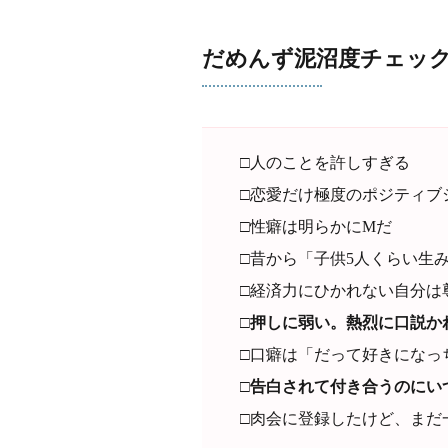
だめんず泥沼度チェッ
□人のことを許しすぎる
□恋愛だけ極度のポジティブ
□性癖は明らかにMだ
□昔から「子供5人くらい生
□経済力にひかれない自分は
□押しに弱い。熱烈に口説か
□口癖は「だって好きになっ
□告白されて付き合うのにい
□肉会に登録したけど、まだ