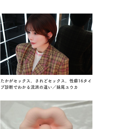
たかがセックス。されどセックス。性癖16タイ
プ診断でわかる流派の違い／妹尾ユウカ