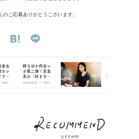
んのご応募ありがとうございます。
肉食女
峰なゆか肉会レ
貌をレ
ポ第二弾！草食
てても
系の「好きすぎ
|
|
る男は3
てセックスでき
#003
2014.04.03
#004
ルが低
ない」は中折れ
の伏線！？
おすすめPR