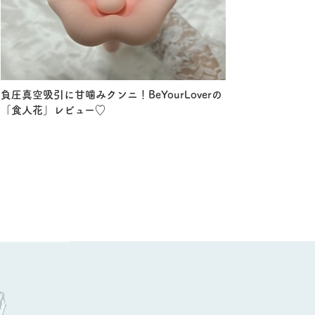
負圧真空吸引に甘噛みクンニ！BeYourLoverの
「食人花」レビュー♡