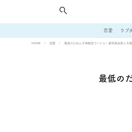
恋愛
ラブ
恋愛
最低のだめんず体験談でバトル！倉田真由美と大激
HOME
最低の