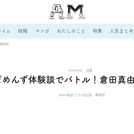
タイム
結婚
マンガ
わたしのこと
特集
人気まとめ
論肉会
2014.04.01
恋愛
だめんず体験談でバトル！倉田真
#002
AM×肉会コラボ企画