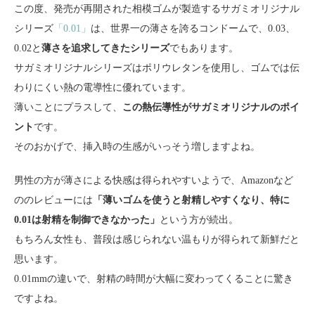
この度、発売が再開された相模ゴムが製造するサガミオリジナル
シリーズ
「0.01」
は、世界一の薄さを誇るコンドームで、0.03、
0.02と
薄さを追求してきたシリーズ
でもあります。
サガミオリジナルシリーズはポリウレタンを使用し、ゴムでは伝
わりにくい熱の電導性に優れています。
薄いことにプラスして、
この熱伝導性がサガミオリジナルのポイ
ント
です。
そのおかげで、挿入時の生感がいっそう増しますよね。
男性の方が薄さによる快感は得られやすいようで、Amazonなど
ののレビューには
「薄いゴムを使うと射精しやすくなり、特に
0.01は射精を制御できなかった」
という方が続出。
もちろん女性も、普段は感じられない温もりが得られて新鮮だと
思います。
0.01mmの違いで、射精の時間が大幅に変わってくることに驚き
ですよね。