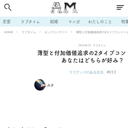
# 付き合いたい
# 男の本音
# セフレ
# 浮気
# 不倫
# 出会う方法
# マッチングアプリ
# ラブグッズ
# 体の相
恋愛
ラブタイム
結婚
マンガ
わたしのこと
特
# イケない
# ビッチの話
# エロスポット
# キャリア
ラブタイム
セックスハウツー
薄型と付加価値追求の2タイプコンドー
HOME
# 恋愛相談
# モテテク
# セフレから本命へ
# 結婚したい
2016.06.24
ラブタイム
# セフレがほしい
# 夫婦の悩み
# おもしろライフ
薄型と付加価値追求の2タイプコン
あなたはどちらが好み？
#013
ラブグッズのある生活
みき