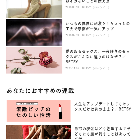
はイカないことの伝え方
|
2018.05.10
BETSY（ベッツィー）
いつもの体位に刺激を！ちょっとの
工夫で摩擦が一気にアップ
|
2018.07.19
BETSY（ベッツィー）
愛のあるセックス、一夜限りのセッ
クスがこんなに違うのはなぜ？／
BETSY
|
2025.11.06
BETSY（ベッツィー）
あなたにおすすめの連載
人生はアップデートしてもセッ
クスだけは昔のまま？／BETSY
自宅の現金はどう管理する？子
どもにも魔が刺すことはあって