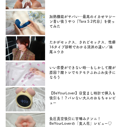
加熱機能がヤバい…最高のイカせマシー
ン青い吸うやつ『Tara S 2代目』を使っ
てみた
たかがセックス。されどセックス。性癖
16タイプ診断でわかる流派の違い／妹
尾ユウカ
いい恋愛ができない時…もしかして膣が
原因？膣トレでモテモテふわふわ女子に
なろう
【BeYourLover】目覚まし時計で挿入も
吸引も！？バレない大人のおもちゃレビ
ュー
負圧真空吸引に甘噛みクンニ！
BeYourLoverの「食人花」レビュー♡