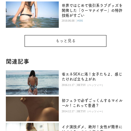
世界ではじめて吸引系ラブグッズを
開発した「ウーマナイザー」の特許
技術がすごい
|
2018.06.08
#086
もっと見る
関連記事
省エネSEXに渇！女子たちよ、感じ
たければ立ち上がれ
|
2016.11.17
BETSY（ベッツィー）
初フェラで必ずごっくんするマイル
ール！これって普通？
|
2014.12.17
BETSY（ベッツィー）
イク演技ダメ、絶対！女性が簡単に