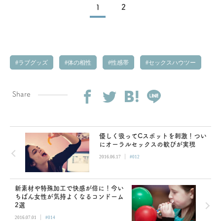
1
2
ラブグッズ
体の相性
性感帯
セックスハウツー
Share
優しく吸ってCスポットを刺激！つい
にオーラルセックスの歓びが実現
|
2016.06.17
#012
新素材や特殊加工で快感が倍に！今い
ちばん女性が気持よくなるコンドーム
2選
|
2016.07.01
#014