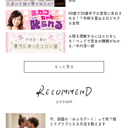
当然
60歳で30歳年下の男性に告白さ
れる！？年齢を重ねるほどモテ
る女性
人間を理解するにはエロをし
ろ！ベッドで男女の機微がわか
る／中川淳一郎
もっと見る
おすすめPR
今、話題の「おふろデート」って何？彼
とラブラブになる方法を教えます