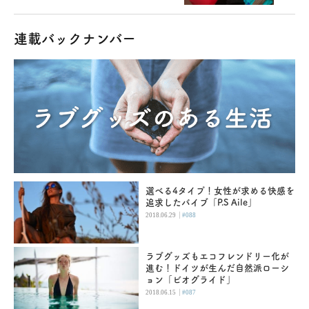
連載バックナンバー
選べる4タイプ！女性が求める快感を
追求したバイブ「P.S Aile」
|
2018.06.29
#088
ラブグッズもエコフレンドリー化が
進む！ドイツが生んだ自然派ローシ
ョン「ビオグライド」
|
2018.06.15
#087