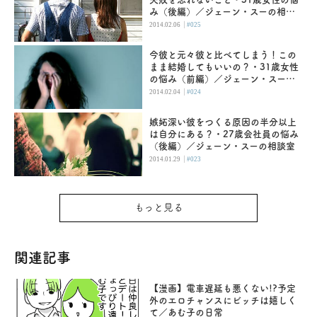
み（後編）／ジェーン・スーの相談
室
|
2014.02.06
#025
今彼と元々彼と比べてしまう！この
まま結婚してもいいの？・31歳女性
の悩み（前編）／ジェーン・スーの
相談室
|
2014.02.04
#024
嫉妬深い彼をつくる原因の半分以上
は自分にある？・27歳会社員の悩み
（後編）／ジェーン・スーの相談室
|
2014.01.29
#023
もっと見る
関連記事
【漫画】電車遅延も悪くない!?予定
外のエロチャンスにビッチは嬉しく
て／あむ子の日常