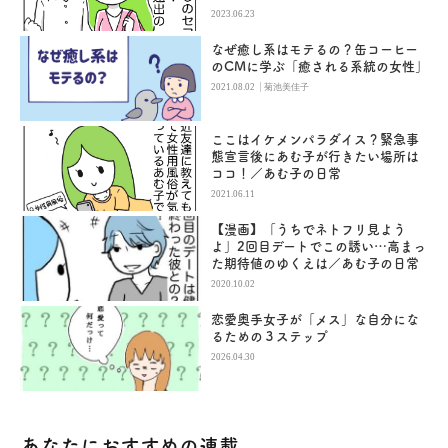
2023.06.23
なぜ癒し系はモテるの？缶コーヒー
のCMに学ぶ「癒される系統の女性」
|
2021.08.02
菊池美佳子
ここはイケメンパラダイス？緊急事
態宣言後にあむ子が行きたい場所は
ココ！／あむ子の日常
2021.06.11
【漫画】「うちでネトフリ見よう
よ」2回目デートでこの誘い…高まっ
た期待値のゆくえは／あむ子の日常
2020.10.02
恋愛奥手女子が「メス」な自分にな
るための３ステップ
2026.04.30
あなたにおすすめの連載