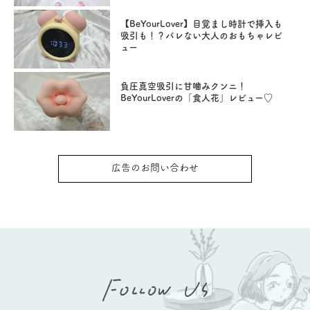
【BeYourLover】目覚まし時計で挿入も
吸引も！？バレない大人のおもちゃレビ
ュー
負圧真空吸引に甘噛みクンニ！
BeYourLoverの「食人花」レビュー♡
広告のお問い合わせ