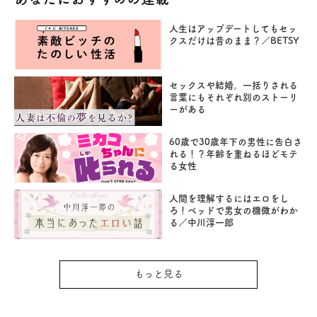
人生はアップデートしてもセッ
クスだけは昔のまま？／BETSY
セックスや結婚。一括りされる
言葉にもそれぞれ別のストーリ
ーがある
60歳で30歳年下の男性に告白さ
れる！？年齢を重ねるほどモテ
る女性
人間を理解するにはエロをし
ろ！ベッドで男女の機微がわか
る／中川淳一郎
もっと見る