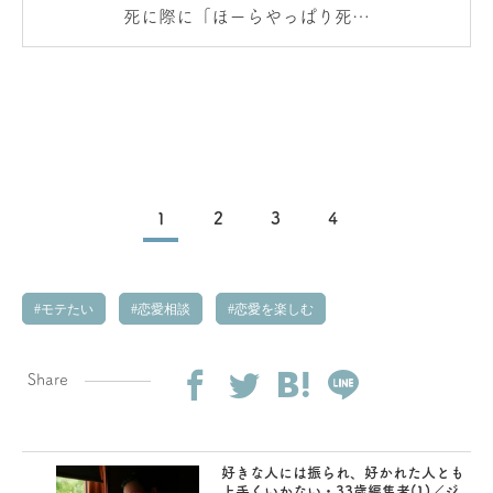
死に際に「ほーらやっぱり死ん
だ！」なんて人生勿体ない！
1
2
3
4
モテたい
恋愛相談
恋愛を楽しむ
Share
好きな人には振られ、好かれた人とも
上手くいかない・33歳編集者(1)／ジ