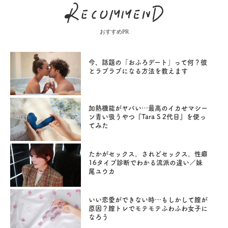
おすすめPR
今、話題の「おふろデート」って何？彼
とラブラブになる方法を教えます
加熱機能がヤバい…最高のイカせマシー
ン青い吸うやつ『Tara S 2代目』を使っ
てみた
たかがセックス。されどセックス。性癖
16タイプ診断でわかる流派の違い／妹
尾ユウカ
いい恋愛ができない時…もしかして膣が
原因？膣トレでモテモテふわふわ女子に
なろう