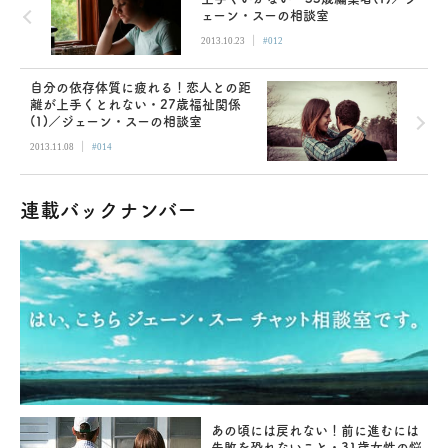
ェーン・スーの相談室
|
2013.10.23
#012
自分の依存体質に疲れる！恋人との距
離が上手くとれない・27歳福祉関係
(1)／ジェーン・スーの相談室
|
2013.11.08
#014
連載バックナンバー
あの頃には戻れない！前に進むには
失敗を恐れないこと・31歳女性の悩