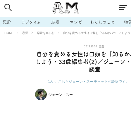
# 付き合いたい
# 男の本音
# セフレ
# 浮気
# 不倫
# 出会う方法
# マッチングアプリ
# ラブグッズ
# 体の相
恋愛
ラブタイム
結婚
マンガ
わたしのこと
特
# イケない
# ビッチの話
# エロスポット
# キャリア
恋愛
恋愛を楽しむ
自分を責める女性は口癖を「知るかバカ」にしよう・
HOME
# 恋愛相談
# モテテク
# セフレから本命へ
# 結婚したい
2013.10.30
恋愛
# セフレがほしい
# 夫婦の悩み
# おもしろライフ
自分を責める女性は口癖を「知るか
しよう・33歳編集者(2)／ジェーン
談室
はい、こちらジェーン・スー チャット相談室です。
ジェーン・スー