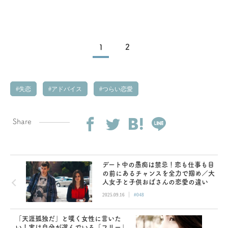
1
2
失恋
アドバイス
つらい恋愛
Share
デート中の愚痴は禁忌！恋も仕事も目
の前にあるチャンスを全力で掴め／大
人女子と子供おばさんの恋愛の違い
|
2025.09.16
#048
「天涯孤独だ」と嘆く女性に言いた
い！実は自分が選んでいる「フリー」