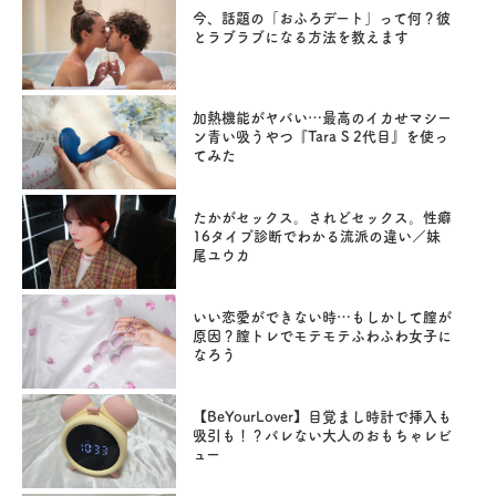
今、話題の「おふろデート」って何？彼
とラブラブになる方法を教えます
加熱機能がヤバい…最高のイカせマシー
ン青い吸うやつ『Tara S 2代目』を使っ
てみた
たかがセックス。されどセックス。性癖
16タイプ診断でわかる流派の違い／妹
尾ユウカ
いい恋愛ができない時…もしかして膣が
原因？膣トレでモテモテふわふわ女子に
なろう
【BeYourLover】目覚まし時計で挿入も
吸引も！？バレない大人のおもちゃレビ
ュー