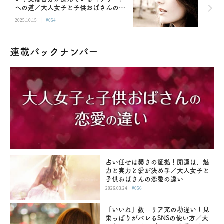
への道／大人女子と子供おばさんの恋
愛の違い
|
2025.10.15
#054
連載バックナンバー
占い任せは弱さの証拠！開運は、魅
力と実力と愛が決め手／大人女子と
子供おばさんの恋愛の違い
|
2026.03.24
#056
「いいね」数＝リア充の勘違い！見
栄っぱりがバレるSNSの使い方／大