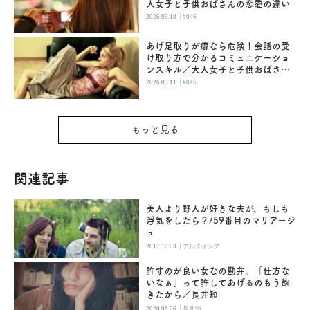
人女子と子供おばさんの恋愛の違い
|
2026.03.18
#046
あげ足取りが癖なら危険！会話の受
け取り方で分かるコミュニケーショ
ンスキル／大人女子と子供おばさん
の恋愛の違い
|
2026.03.11
#045
もっと見る
関連記事
美人より野人が好きな夫が、もしも
浮気をしたら？/59番目のマリアージ
ュ
|
2017.10.03
アルテイシア
許すのが良い女なの勘弁。「仕方な
いなぁ」って許してあげるのもう飽
きたから／長井短
|
2020.08.26
長井短