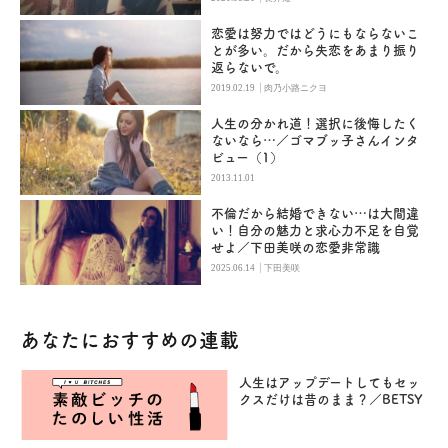
恋愛は努力ではどうにもならないこ
とが多い。だから失恋をあまり振り
返らないで。
|
2019.02.19
肉乃小路ニクヨ
人生の分かれ道！選択に後悔したく
ないなら…／ゴマブッ子さんインタ
ビュー（1）
2013.11.01
不倫だから結婚できない…は大間違
い！自分の魅力と求心力不足を自覚
せよ／下田美咲の恋愛非常識
|
2025.06.14
下田美咲
あなたにおすすめの連載
人生はアップデートしてもセッ
クスだけは昔のまま？／BETSY