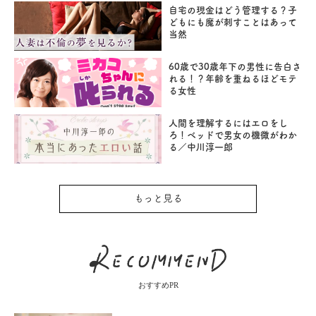
自宅の現金はどう管理する？子
どもにも魔が刺すことはあって
当然
60歳で30歳年下の男性に告白さ
れる！？年齢を重ねるほどモテ
る女性
人間を理解するにはエロをし
ろ！ベッドで男女の機微がわか
る／中川淳一郎
もっと見る
おすすめPR