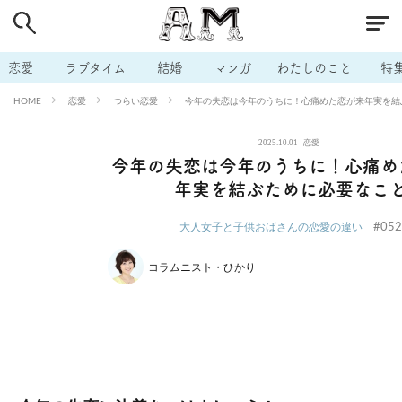
# 付き合いたい
# 男の本音
# セフレ
# 浮気
# 不倫
# 出会う方法
# マッチングアプリ
# ラブグッズ
# 体の相
恋愛
ラブタイム
結婚
マンガ
わたしのこと
特
# イケない
# ビッチの話
# エロスポット
# キャリア
恋愛
つらい恋愛
今年の失恋は今年のうちに！心痛めた恋が来年実を結
HOME
# 恋愛相談
# モテテク
# セフレから本命へ
# 結婚したい
2025.10.01
恋愛
# セフレがほしい
# 夫婦の悩み
# おもしろライフ
今年の失恋は今年のうちに！心痛め
年実を結ぶために必要なこ
#052
大人女子と子供おばさんの恋愛の違い
コラムニスト・ひかり