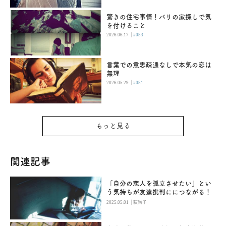
驚きの住宅事情！パリの家探しで気
を付けること
|
2026.06.17
#053
言葉での意思疎通なしで本気の恋は
無理
|
2026.05.29
#051
もっと見る
関連記事
「自分の恋人を孤立させたい」とい
う気持ちが友達批判ににつながる！
|
2025.05.01
荻尚子