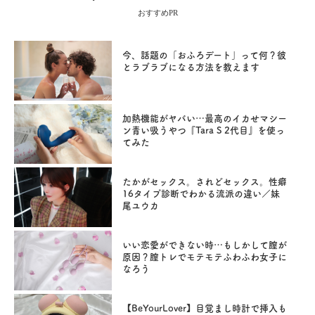
おすすめPR
今、話題の「おふろデート」って何？彼
とラブラブになる方法を教えます
加熱機能がヤバい…最高のイカせマシー
ン青い吸うやつ『Tara S 2代目』を使っ
てみた
たかがセックス。されどセックス。性癖
16タイプ診断でわかる流派の違い／妹
尾ユウカ
いい恋愛ができない時…もしかして膣が
原因？膣トレでモテモテふわふわ女子に
なろう
【BeYourLover】目覚まし時計で挿入も