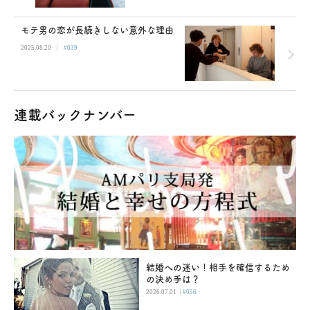
モテ男の恋が長続きしない意外な理由
|
2025.08.20
#039
連載バックナンバー
結婚への迷い！相手を確信するため
の決め手は？
|
2026.07.01
#056