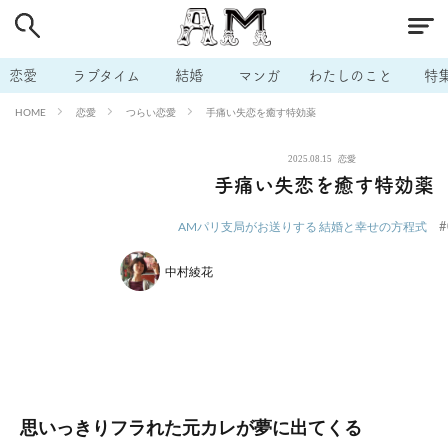
# 付き合いたい
# 男の本音
# セフレ
# 浮気
# 不倫
# 出会う方法
# マッチングアプリ
# ラブグッズ
# 体の相
恋愛
ラブタイム
結婚
マンガ
わたしのこと
特
# イケない
# ビッチの話
# エロスポット
# キャリア
恋愛
つらい恋愛
手痛い失恋を癒す特効薬
HOME
# 恋愛相談
# モテテク
# セフレから本命へ
# 結婚したい
2025.08.15
恋愛
# セフレがほしい
# 夫婦の悩み
# おもしろライフ
手痛い失恋を癒す特効薬
#
AMパリ支局がお送りする 結婚と幸せの方程式
中村綾花
思いっきりフラれた元カレが夢に出てくる