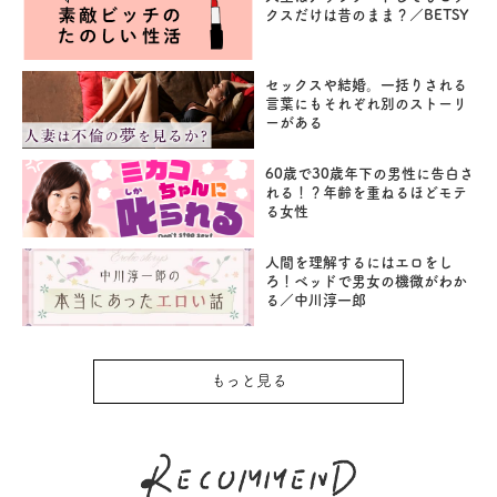
クスだけは昔のまま？／BETSY
セックスや結婚。一括りされる
言葉にもそれぞれ別のストーリ
ーがある
60歳で30歳年下の男性に告白さ
れる！？年齢を重ねるほどモテ
る女性
人間を理解するにはエロをし
ろ！ベッドで男女の機微がわか
る／中川淳一郎
もっと見る