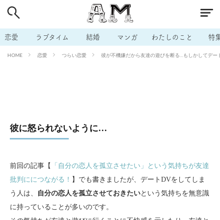
# 付き合いたい
# 男の本音
# セフレ
# 浮気
# 不倫
# 出会う方法
# マッチングアプリ
恋愛
ラブタイム
結婚
マンガ
わたしのこと
特
# ラブグッズ
# 体の相性
# イケない
恋愛
つらい恋愛
彼が不機嫌だから友達の遊びを断る…もしかしてデートD
HOME
# ビッチの話
# エロスポット
# キャリア
# 恋愛相談
# モテテク
# セフレから本命へ
# 結婚したい
# セフレがほしい
# 夫婦の悩み
# おもしろライフ
彼に怒られないように…
前回の記事【
「自分の恋人を孤立させたい」という気持ちが友達
批判ににつながる！
】でも書きましたが、デートDVをしてしま
う人は、
自分の恋人を孤立させておきたい
という気持ちを無意識
に持っていることが多いのです。