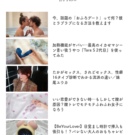
今、話題の「おふろデート」って何？彼
とラブラブになる方法を教えます
加熱機能がヤバい…最高のイカせマシー
ン青い吸うやつ『Tara S 2代目』を使っ
てみた
たかがセックス。されどセックス。性癖
16タイプ診断でわかる流派の違い／妹
尾ユウカ
いい恋愛ができない時…もしかして膣が
原因？膣トレでモテモテふわふわ女子に
なろう
【BeYourLover】目覚まし時計で挿入も
吸引も！？バレない大人のおもちゃレビ