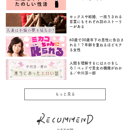
セックスや結婚。一括りされる
言葉にもそれぞれ別のストーリ
ーがある
60歳で30歳年下の男性に告白さ
れる！？年齢を重ねるほどモテ
る女性
人間を理解するにはエロをし
ろ！ベッドで男女の機微がわか
る／中川淳一郎
もっと見る
おすすめPR