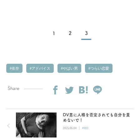
1
2
3
依存
アドバイス
やばい男
つらい恋愛
Share
DV男に人格を否定されても自分を責
めないで！
|
2025.06.04
#003