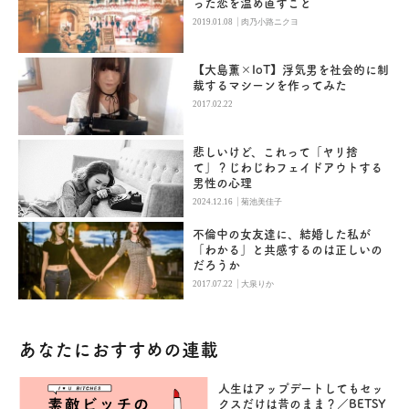
った恋を温め直すこと
|
2019.01.08
肉乃小路ニクヨ
【大島薫×IoT】浮気男を社会的に制
裁するマシーンを作ってみた
2017.02.22
悲しいけど、これって「ヤリ捨
て」？じわじわフェイドアウトする
男性の心理
|
2024.12.16
菊池美佳子
不倫中の女友達に、結婚した私が
「わかる」と共感するのは正しいの
だろうか
|
2017.07.22
大泉りか
あなたにおすすめの連載
人生はアップデートしてもセッ
クスだけは昔のまま？／BETSY