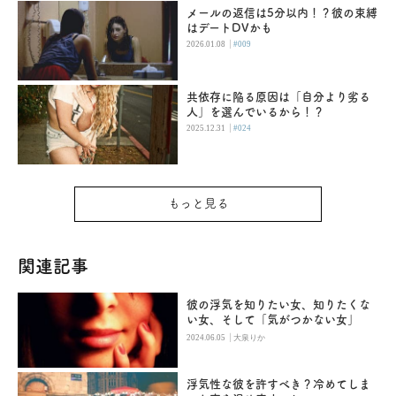
メールの返信は5分以内！？彼の束縛
はデートDVかも
|
2026.01.08
#009
共依存に陥る原因は「自分より劣る
人」を選んでいるから！？
|
2025.12.31
#024
もっと見る
関連記事
彼の浮気を知りたい女、知りたくな
い女、そして「気がつかない女」
|
2024.06.05
大泉りか
浮気性な彼を許すべき？冷めてしま