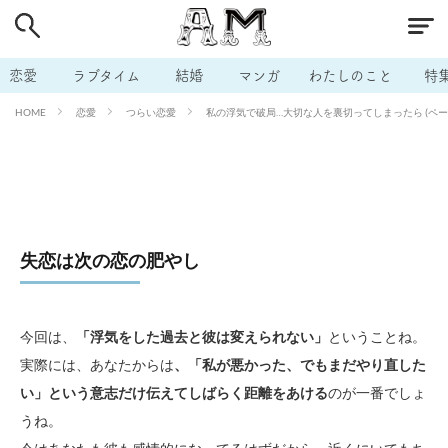
# 付き合いたい
# 男の本音
# セフレ
# 浮気
# 不倫
# 出会う方法
# マッチングアプリ
恋愛
ラブタイム
結婚
マンガ
わたしのこと
特
# ラブグッズ
# 体の相性
# イケない
恋愛
つらい恋愛
私の浮気で破局…大切な人を裏切ってしまったら (ペー
HOME
# ビッチの話
# エロスポット
# キャリア
# 恋愛相談
# モテテク
# セフレから本命へ
# 結婚したい
# セフレがほしい
# 夫婦の悩み
# おもしろライフ
失恋は次の恋の肥やし
今回は、
「浮気をした過去と彼は変えられない」
ということね。
実際には、あなたからは
、「私が悪かった、でもまだやり直した
い」という意志だけ伝えてしばらく距離をあける
のが一番でしょ
うね。