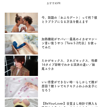
おすすめPR
今、話題の「おふろデート」って何？彼
とラブラブになる方法を教えます
加熱機能がヤバい…最高のイカせマシー
ン青い吸うやつ『Tara S 2代目』を使っ
てみた
たかがセックス。されどセックス。性癖
16タイプ診断でわかる流派の違い／妹
尾ユウカ
いい恋愛ができない時…もしかして膣が
原因？膣トレでモテモテふわふわ女子に
なろう
【BeYourLover】目覚まし時計で挿入も