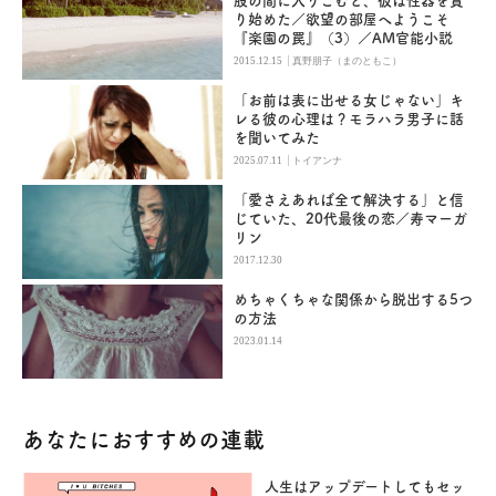
股の間に入りこむと、彼は性器を貪
り始めた／欲望の部屋へようこそ
『楽園の罠』（3）／AM官能小説
|
2015.12.15
真野朋子（まのともこ）
「お前は表に出せる女じゃない」キ
レる彼の心理は？モラハラ男子に話
を聞いてみた
|
2025.07.11
トイアンナ
「愛さえあれば全て解決する」と信
じていた、20代最後の恋／寿マーガ
リン
2017.12.30
めちゃくちゃな関係から脱出する5つ
の方法
2023.01.14
あなたにおすすめの連載
人生はアップデートしてもセッ