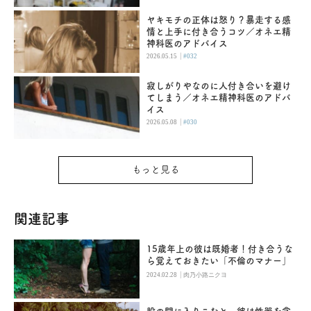
ヤキモチの正体は怒り？暴走する感
情と上手に付き合うコツ／オネエ精
神科医のアドバイス
|
2026.05.15
#032
寂しがりやなのに人付き合いを避け
てしまう／オネエ精神科医のアドバ
イス
|
2026.05.08
#030
もっと見る
関連記事
15歳年上の彼は既婚者！付き合うな
ら覚えておきたい「不倫のマナー」
|
2024.02.28
肉乃小路ニクヨ