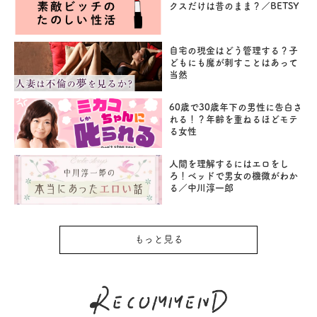
クスだけは昔のまま？／BETSY
自宅の現金はどう管理する？子
どもにも魔が刺すことはあって
当然
60歳で30歳年下の男性に告白さ
れる！？年齢を重ねるほどモテ
る女性
人間を理解するにはエロをし
ろ！ベッドで男女の機微がわか
る／中川淳一郎
もっと見る