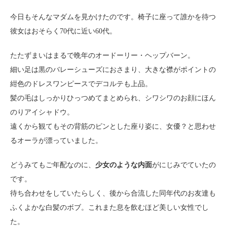
今日もそんなマダムを見かけたのです。椅子に座って誰かを待つ
彼女はおそらく70代に近い60代。
たたずまいはまるで晩年のオードーリー・ヘップバーン。
細い足は黒のバレーシューズにおさまり、大きな襟がポイントの
紺色のドレスワンピースでデコルテも上品。
髪の毛はしっかりひっつめてまとめられ、シワシワのお顔にほん
のりアイシャドウ。
遠くから観てもその背筋のピンとした座り姿に、女優？と思わせ
るオーラが漂っていました。
どうみてもご年配なのに、
少女のような内面
がにじみでていたの
です。
待ち合わせをしていたらしく、後から合流した同年代のお友達も
ふくよかな白髪のボブ。これまた息を飲むほど美しい女性でし
た。