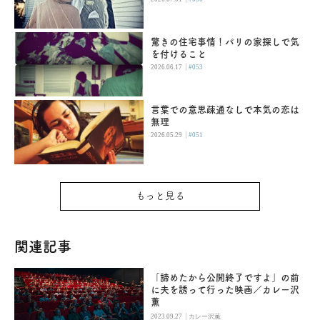
驚きの住宅事情！パリの家探しで気
を付けること
|
2026.06.17
#053
言葉での意思疎通なしで本気の恋は
無理
|
2026.05.29
#051
もっと見る
関連記事
「諦めたから公開終了ですよ」の前
に夫を誘って行った映画／カレー沢
薫
|
2023.09.27
カレー沢薫