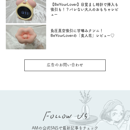
【BeYourLover】目覚まし時計で挿入も
吸引も！？バレない大人のおもちゃレビ
ュー
負圧真空吸引に甘噛みクンニ！
BeYourLoverの「食人花」レビュー♡
広告のお問い合わせ
AMの公式SNSで最新記事をチェック