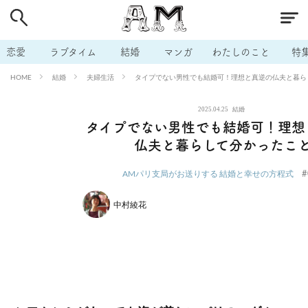
# 付き合いたい
# 男の本音
# セフレ
# 浮気
# 不倫
# 出会う方法
# マッチングアプリ
# ラブグッズ
# 体の相
恋愛
ラブタイム
結婚
マンガ
わたしのこと
特
# イケない
# ビッチの話
# エロスポット
# キャリア
結婚
夫婦生活
タイプでない男性でも結婚可！理想と真逆の仏夫と暮ら
HOME
# 恋愛相談
# モテテク
# セフレから本命へ
# 結婚したい
2025.04.25
結婚
# セフレがほしい
# 夫婦の悩み
# おもしろライフ
タイプでない男性でも結婚可！理想
仏夫と暮らして分かったこ
#
AMパリ支局がお送りする 結婚と幸せの方程式
中村綾花