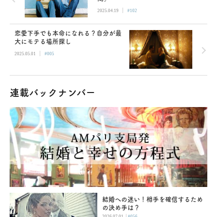
|
2025.04.19
#102
恋愛下手でも本命になれる？自分が最
大にモテる場所探し
|
2025.05.01
#005
連載バックナンバー
結婚への迷い！相手を確信するため
の決め手は？
|
2026.07.01
#056