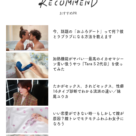
おすすめPR
今、話題の「おふろデート」って何？彼
とラブラブになる方法を教えます
加熱機能がヤバい…最高のイカせマシー
ン青い吸うやつ『Tara S 2代目』を使っ
てみた
たかがセックス。されどセックス。性癖
16タイプ診断でわかる流派の違い／妹
尾ユウカ
いい恋愛ができない時…もしかして膣が
原因？膣トレでモテモテふわふわ女子に
なろう