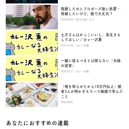
復縁したのにプロポーズ後に放置…
再婚したいけど、彼で大丈夫？
|
2019.09.03
肉乃小路ニクヨ
土方さんはかっこいいし、長生きも
してほしい／カレー沢薫
|
2017.10.06
カレー沢薫
一緒に寝るべきとは限らない「夫婦
の寝室」
|
2019.01.27
カレー沢薫
「俺を怒らせたから10万円払え」読
者3人が明かすモラハラ離婚で学んだ
こと
2016.08.01
あなたにおすすめの連載