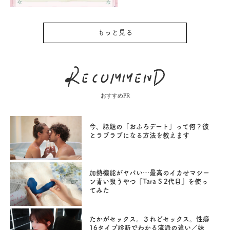
もっと見る
おすすめPR
今、話題の「おふろデート」って何？彼
とラブラブになる方法を教えます
加熱機能がヤバい…最高のイカせマシー
ン青い吸うやつ『Tara S 2代目』を使っ
てみた
たかがセックス。されどセックス。性癖
16タイプ診断でわかる流派の違い／妹