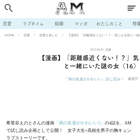
# 付き合いたい
# 男の本音
# セフレ
# 浮気
# 不倫
# 出会う方法
# マッチングアプリ
# ラブグッズ
# 体の相
恋愛
ラブタイム
結婚
マンガ
わたしのこと
特
# イケない
# ビッチの話
# エロスポット
# キャリア
恋愛
恋愛を楽しむ
【漫画】「距離感近くない！？」気になる彼と一緒
HOME
# 恋愛相談
# モテテク
# セフレから本命へ
# 結婚したい
2022.06.05
恋愛
# セフレがほしい
# 夫婦の悩み
# おもしろライフ
【漫画】「距離感近くない！？」気
と一緒にいた謎の女（16）
#007
『弟の友達がかわいい』試し読み！
希里谷えのとさんの漫画
『弟の友達がかわいい2』
の4話を、AM
で試し読み企画として公開！ 女子大生×高校生男子の胸キュン
ラブストーリーです。