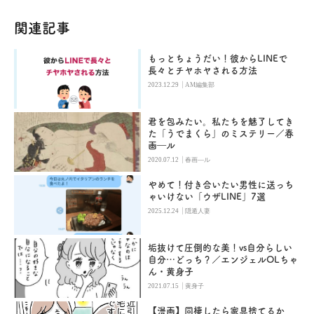
関連記事
もっとちょうだい！彼からLINEで
長々とチヤホヤされる方法
|
2023.12.29
AM編集部
君を包みたい。私たちを魅了してき
た「うでまくら」のミステリー／春
画―ル
|
2020.07.12
春画―ル
やめて！付き合いたい男性に送っち
ゃいけない「ウザLINE」7選
|
2025.12.24
隠遁人妻
垢抜けて圧倒的な美！vs自分らしい
自分…どっち？／エンジェルOLちゃ
ん・黄身子
|
2021.07.15
黄身子
【漫画】同棲したら家具捨てるか