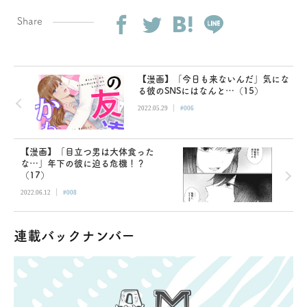
Share
【漫画】「今日も来ないんだ」気にな
る彼のSNSにはなんと…（15）
|
2022.05.29
#006
【漫画】「目立つ男は大体食った
な…」年下の彼に迫る危機！？
（17）
|
2022.06.12
#008
連載バックナンバー