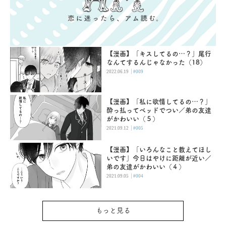
【漫画】「キスしてるの…？」尾行
なんてするんじゃなかった（18）
|
2022.06.19
#009
【漫画】「私に欲情してるの…？」
酔っ払ってベッドでつい／弟の友達
がかわいい（５）
|
2021.09.12
#005
【漫画】「いろんなこと教えてほし
いです」今日はやけに距離が近い／
弟の友達がかわいい（４）
|
2021.09.05
#004
もっと見る