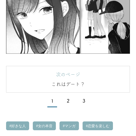
次のページ
これはデート？
1
2
3
好きな人
女の本音
マンガ
恋愛を楽しむ