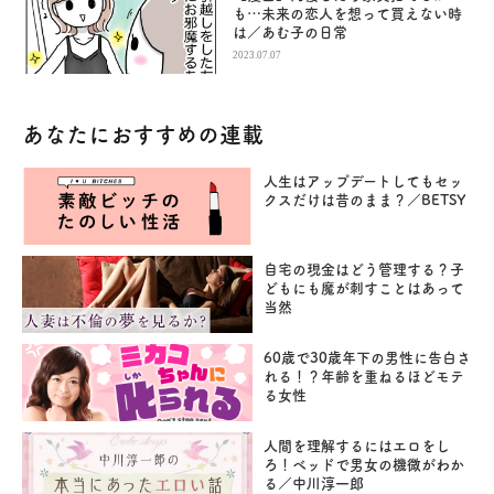
も…未来の恋人を想って買えない時
は／あむ子の日常
2023.07.07
あなたにおすすめの連載
人生はアップデートしてもセッ
クスだけは昔のまま？／BETSY
自宅の現金はどう管理する？子
どもにも魔が刺すことはあって
当然
60歳で30歳年下の男性に告白さ
れる！？年齢を重ねるほどモテ
る女性
人間を理解するにはエロをし
ろ！ベッドで男女の機微がわか
る／中川淳一郎