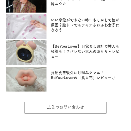
尾ユウカ
いい恋愛ができない時…もしかして膣が
原因？膣トレでモテモテふわふわ女子に
なろう
【BeYourLover】目覚まし時計で挿入も
吸引も！？バレない大人のおもちゃレビ
ュー
負圧真空吸引に甘噛みクンニ！
BeYourLoverの「食人花」レビュー♡
広告のお問い合わせ