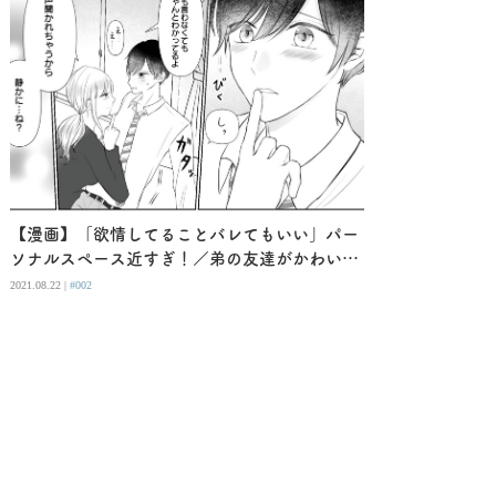
【漫画】「欲情してることバレてもいい」パー
ソナルスペース近すぎ！／弟の友達がかわいい
（２）
2021.08.22 |
#002