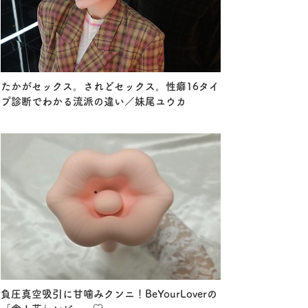
たかがセックス。されどセックス。性癖16タイ
プ診断でわかる流派の違い／妹尾ユウカ
負圧真空吸引に甘噛みクンニ！BeYourLoverの