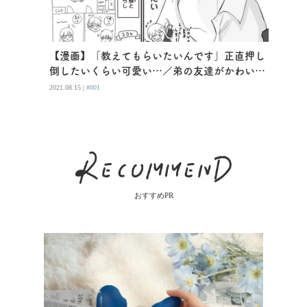
【漫画】「教えてもらいたいんです」正直押し
倒したいくらい可愛い…／弟の友達がかわいい
（１）
2021.08.15 |
#001
おすすめPR