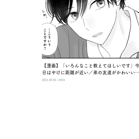
【漫画】「いろんなこと教えてほしいです」
日はやけに距離が近い／弟の友達がかわいい
（４）
2021.09.05 |
#004