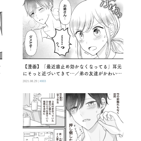
今
【漫画】「最近歯止め効かなくなってる」耳元
にそっと近づいてきて…／弟の友達がかわいい
（３）
2021.08.29 |
#003