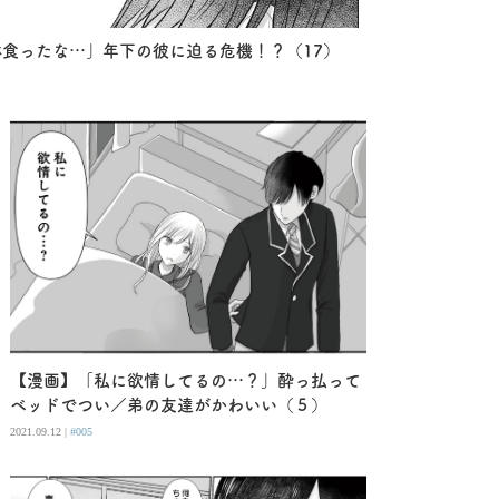
食ったな…」年下の彼に迫る危機！？（17）
【漫画】「私に欲情してるの…？」酔っ払って
ベッドでつい／弟の友達がかわいい（５）
2021.09.12 |
#005