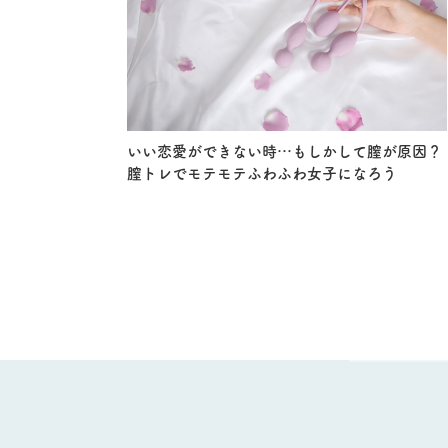
いい恋愛ができない時…もしかして膣が原因？
膣トレでモテモテふわふわ女子になろう