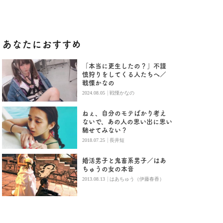
あなたにおすすめ
「本当に更生したの？」不謹
慎狩りをしてくる人たちへ／
戦慄かなの
|
2024.08.05
戦慄かなの
ねぇ、自分のモテばかり考え
ないで、あの人の思い出に思い
馳せてみない？
|
2018.07.25
長井短
婚活男子と鬼畜系男子／はあ
ちゅうの女の本音
|
2013.08.13
はあちゅう（伊藤春香）