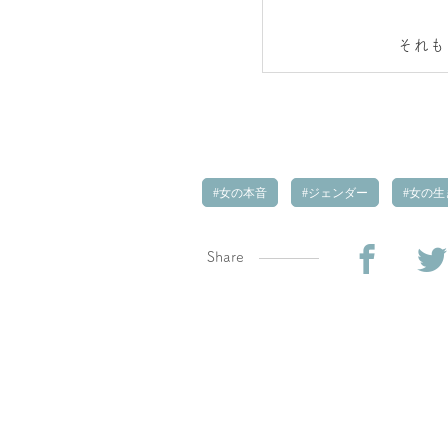
それも
女の本音
ジェンダー
女の生
Share