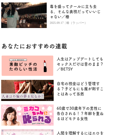
毒を盛ってクールに立ち去
る。そんな表現だっていいじ
ゃない／椿
|
2025.09.17
椿（ラッパー）
あなたにおすすめの連載
人生はアップデートしても
セックスだけは昔のまま？
／BETSY
自宅の現金はどう管理す
る？子どもにも魔が刺すこ
とはあって当然
60歳で30歳年下の男性に
告白される！？年齢を重ね
るほどモテる女性
人間を理解するにはエロを