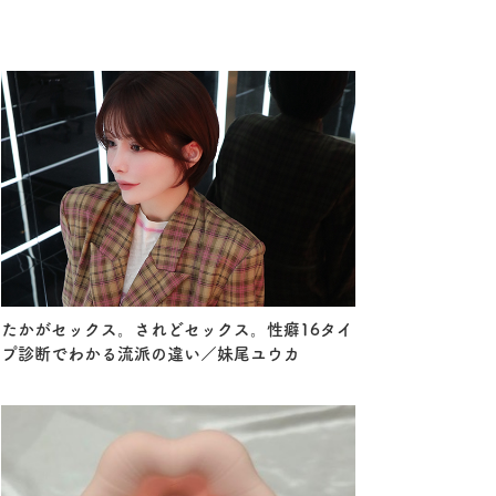
たかがセックス。されどセックス。性癖16タイ
プ診断でわかる流派の違い／妹尾ユウカ