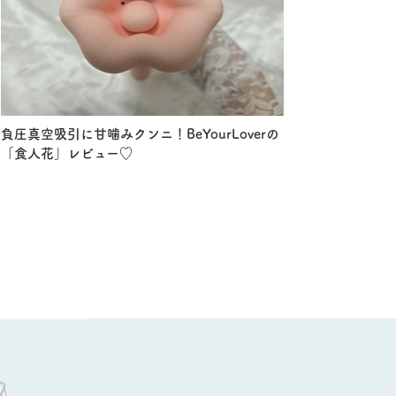
負圧真空吸引に甘噛みクンニ！BeYourLoverの
「食人花」レビュー♡