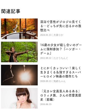
関連記事
混浴で男性がジロジロ見てく
る…どっちが先に出るかの我
慢比べ
|
2024.01.13
大泉りか
16歳の少女が殺し合いのゲー
ムに強制参加？『ハンガー・
ゲーム』
|
2012.09.22
たけうちんぐ
とにかくカッコいい！楽しく
生きまくる＆強すぎるスーパ
ーヒロイン映画の傑作たち
|
2020.09.13
気絶ちゃん
「元カレ全員芸人あるある」
ロリィタ族。さんの恋愛黒歴
史（前編）
2016.06.19