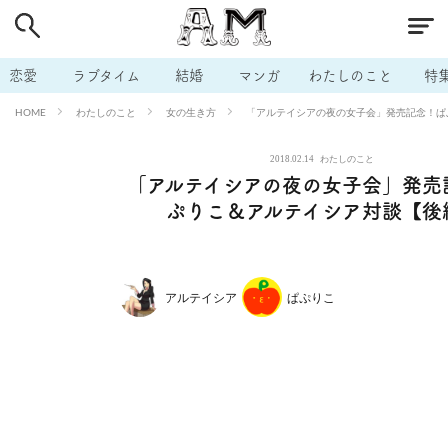
# 付き合いたい
# 男の本音
# セフレ
# 浮気
# 不倫
# 出会う方法
# マッチングアプリ
# ラブグッズ
# 体の相
恋愛
ラブタイム
結婚
マンガ
わたしのこと
特
# イケない
# ビッチの話
# エロスポット
# キャリア
わたしのこと
女の生き方
「アルテイシアの夜の女子会」発売記念！ぱ
HOME
# 恋愛相談
# モテテク
# セフレから本命へ
# 結婚したい
2018.02.14
わたしのこと
# セフレがほしい
# 夫婦の悩み
# おもしろライフ
「アルテイシアの夜の女子会」発売
ぷりこ＆アルテイシア対談【後
アルテイシア
ぱぷりこ