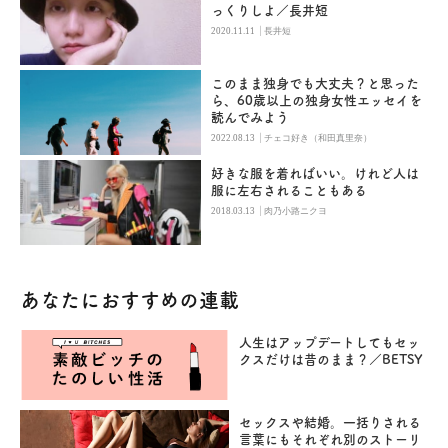
っくりしよ／長井短
|
2020.11.11
長井短
このまま独身でも大丈夫？と思った
ら、60歳以上の独身女性エッセイを
読んでみよう
|
2022.08.13
チェコ好き（和田真里奈）
好きな服を着ればいい。けれど人は
服に左右されることもある
|
2018.03.13
肉乃小路ニクヨ
あなたにおすすめの連載
人生はアップデートしてもセッ
クスだけは昔のまま？／BETSY
セックスや結婚。一括りされる
言葉にもそれぞれ別のストーリ