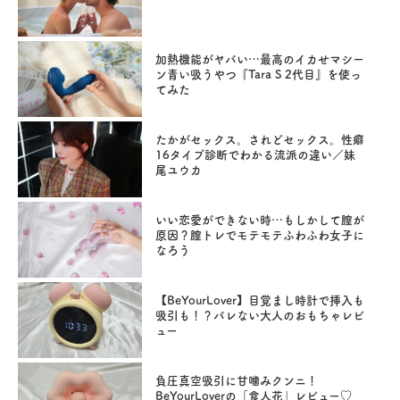
加熱機能がヤバい…最高のイカせマシー
ン青い吸うやつ『Tara S 2代目』を使っ
てみた
たかがセックス。されどセックス。性癖
16タイプ診断でわかる流派の違い／妹
尾ユウカ
いい恋愛ができない時…もしかして膣が
原因？膣トレでモテモテふわふわ女子に
なろう
【BeYourLover】目覚まし時計で挿入も
吸引も！？バレない大人のおもちゃレビ
ュー
負圧真空吸引に甘噛みクンニ！
BeYourLoverの「食人花」レビュー♡