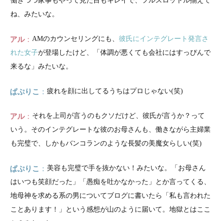
働きつつ家事もやって見た目もキレイで、フルスロットル揃えて
ね、みたいな。
アル
AMのカウンセリングにも、
彼氏にインテグレート発言さ
れた女子
が登場したけど、「体調が悪くても会社にはすっぴんで
来るな」みたいな。
ぱぷりこ
疲れを顔に出してるうちはプロじゃない(笑)
アル
それを上司が言うのもクソだけど、彼氏が言うか？って
いう。そのインテグレートな彼のお母さんも、働きながら主婦業
も完璧で、しかもバンコランのような長髪の美魔女らしい(笑)
ぱぷりこ
美容も完璧で手を抜かない！みたいな。「お母さん
はいつも笑顔だった」「愚痴を吐かなかった」とか言ってくる、
地母神を求める系の男についてブログに書いたら「私も言われた
ことあります！」という感想が山のように届いて。地獄とはここ