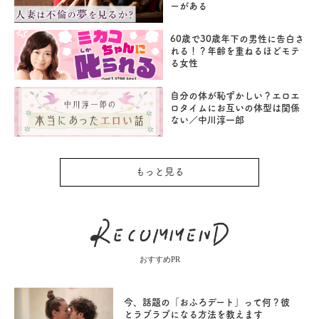
ーがある
60歳で30歳年下の男性に告白さ
れる！？年齢を重ねるほどモテ
る女性
自分の体が恥ずかしい？エロエ
ロタイムにお互いの体型は関係
ない／中川淳一郎
もっと見る
おすすめPR
今、話題の「おふろデート」って何？彼
とラブラブになる方法を教えます