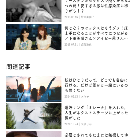
リーズナブルセックスで陥りがちな3
つの罠！安すぎる男は性感染症に移
りがち！？
|
2015.03.16
菊池美佳子
何となくのセックスはもうダメ！床
上手になることがすべてにつながる
／下田美咲さん×アイビー茜さん大
相談会
|
2015.07.31
遠藤遊佐
関連記事
私はひとりだって、どこでも自由に
行ける。だけど誰かと一緒にいるの
も悪くない
|
2024.02.13
あたそ
避妊リング「ミレーナ」を入れた。
人生がネクストステージに上がった
気がした
|
2020.10.24
大泉りか
必要とされてもたまには無視してゆ