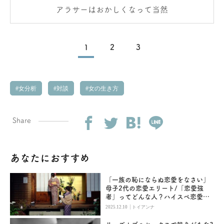
アラサーはおかしくなって当然
1
2
3
女分析
対談
女の生き方
Share
あなたにおすすめ
「一族の恥にならぬ恋愛をなさい」
母子2代の恋愛エリート/「恋愛強
者」ってどんな人？ハイスペ恋愛を
追う(7)
|
2025.12.10
トイアンナ