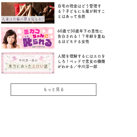
自宅の現金はどう管理す
る？子どもにも魔が刺すこ
とはあって当然
60歳で30歳年下の男性に
告白される！？年齢を重ね
るほどモテる女性
人間を理解するにはエロを
しろ！ベッドで男女の機微
がわかる／中川淳一郎
もっと見る