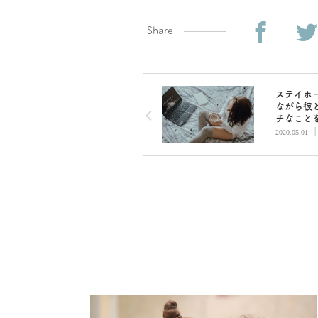
Share
ステイホ
ながら彼
チなこと
う！緊急
2020.05.01
の二人が
むオンラ
ーム