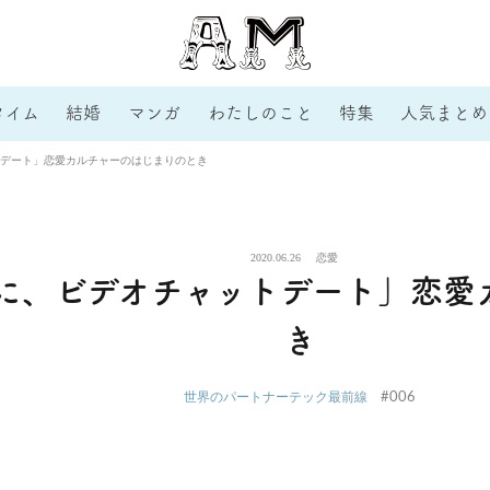
タイム
結婚
マンガ
わたしのこと
特集
人気まとめ
デート」恋愛カルチャーのはじまりのとき
2020.06.26
恋愛
に、ビデオチャットデート」恋愛
き
#006
世界のパートナーテック最前線