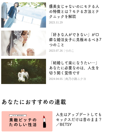
爆美女じゃないのにモテる人
の特徴とは？モテる方法とテ
クニックを解説
2023.11.29
「好きな人ができない」が口
癖な婚活女子に見極めるべき7
つのこと
|
2023.07.26
りのこ
「結婚して楽になりたい…」
あなたに必要なのは、人生を
切り開く覚悟です
|
2024.04.05
肉乃小路ニクヨ
あなたにおすすめの連載
人生はアップデートしても
セックスだけは昔のまま？
／BETSY