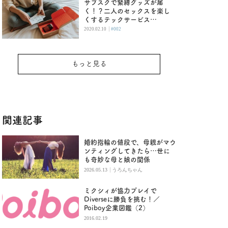
サブスクで緊縛グッズが届
く！？二人のセックスを楽し
くするテックサービス
「Tango」
|
2020.02.10
#002
もっと見る
関連記事
婚約指輪の値段で、母親がマウ
ンティングしてきたら…世に
も奇妙な母と娘の関係
|
2026.05.13
うろんちゃん
ミクシィが協力プレイで
Diverseに勝負を挑む！／
Poiboy企業図鑑（2）
2016.02.19