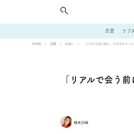
恋愛
ラブ
恋愛
出会い
「リアルで会う前に、ビデオチャット
HOME
「リアルで会う前
橋本沙織