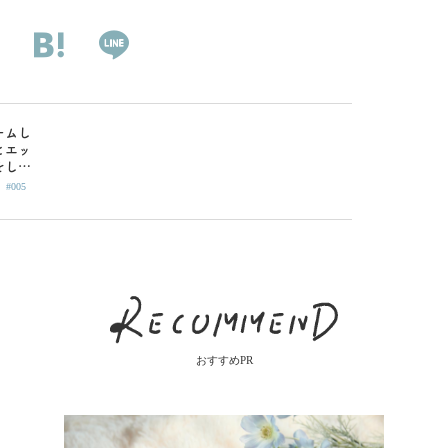
ームし
とエッ
をしよ
|
事態下
#005
愛を育
インゲ
おすすめPR