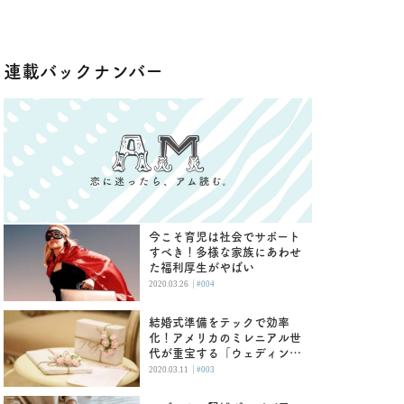
連載バックナンバー
今こそ育児は社会でサポート
すべき！多様な家族にあわせ
た福利厚生がやばい
|
2020.03.26
#004
結婚式準備をテックで効率
化！アメリカのミレニアル世
代が重宝する「ウェディング
レジストリ」
|
2020.03.11
#003