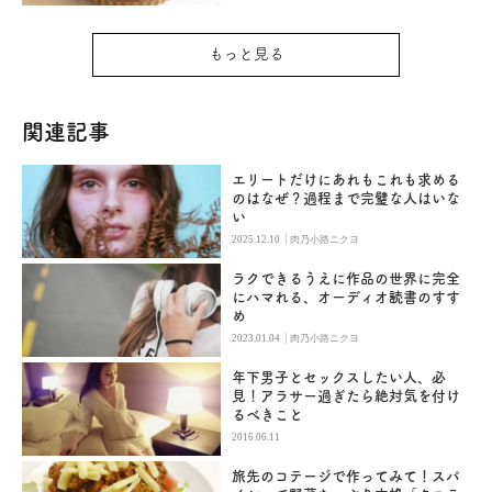
もっと見る
関連記事
エリートだけにあれもこれも求める
のはなぜ？過程まで完璧な人はいな
い
|
2025.12.10
肉乃小路ニクヨ
ラクできるうえに作品の世界に完全
にハマれる、オーディオ読書のすす
め
|
2023.01.04
肉乃小路ニクヨ
年下男子とセックスしたい人、必
見！アラサー過ぎたら絶対気を付け
るべきこと
2016.06.11
旅先のコテージで作ってみて！スパ