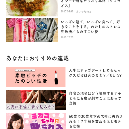
イシーで野菜たっぷり本格「タコラ
イス」
|
2017.06.09
まいったねぇ
いっぱい寝て、いっぱい食べて、好
きなことをする。わたしのストレス
発散法／ものすごい愛
2019.12.25
あなたにおすすめの連載
人生はアップデートしてもセッ
クスだけは昔のまま？／BETSY
自宅の現金はどう管理する？子
どもにも魔が刺すことはあって
当然
60歳で30歳年下の男性に告白さ
れる！？年齢を重ねるほどモテ
る女性