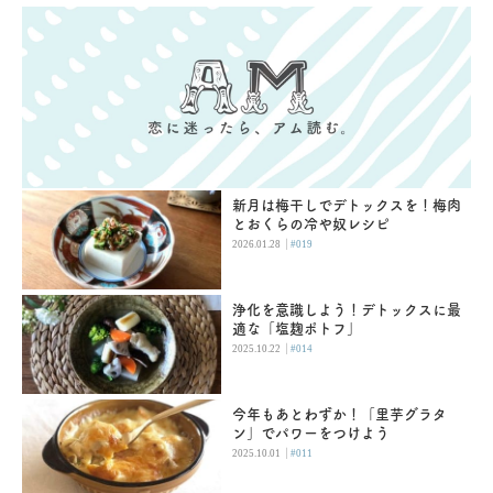
新月は梅干しでデトックスを！梅肉
とおくらの冷や奴レシピ
|
2026.01.28
#019
浄化を意識しよう！デトックスに最
適な「塩麹ポトフ」
|
2025.10.22
#014
今年もあとわずか！「里芋グラタ
ン」でパワーをつけよう
|
2025.10.01
#011