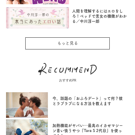
人間を理解するにはエロをし
ろ！ベッドで男女の機微がわか
る／中川淳一郎
もっと見る
おすすめPR
今、話題の「おふろデート」って何？彼
とラブラブになる方法を教えます
加熱機能がヤバい…最高のイカせマシー
ン青い吸うやつ『Tara S 2代目』を使っ