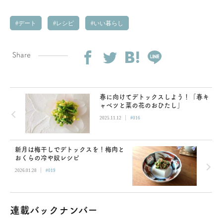
デート
レシピ
いい暮らし
Share
春に向けてデトックスしよう！「春キ
ャベツと菜の花のおひたし」
|
2025.11.12
#016
新月は梅干しでデトックスを！梅肉と
おくらの冷や奴レシピ
|
2026.01.28
#019
連載バックナンバー