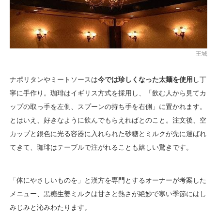
王城
ナポリタンやミートソースは
今では珍しくなった太麺を使用
し丁
寧に手作り。珈琲はイギリス方式を採用し、「飲む人から見てカ
ップの取っ手を左側、スプーンの持ち手を右側」に置かれます。
とはいえ、好きなように飲んでもらえればとのこと。注文後、空
カップと銀色に光る容器に入れられた砂糖とミルクが先に運ばれ
てきて、珈琲はテーブルで注がれることも嬉しい驚きです。
「体にやさしいものを」と漢方を専門とするオーナーが考案した
メニュー、黒糖生姜ミルクは甘さと熱さが絶妙で寒い季節にはし
みじみと沁みわたります。