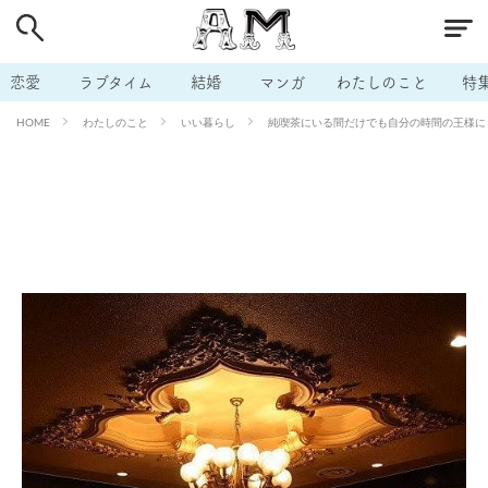
# 付き合いたい
# 男の本音
# セフレ
# 浮気
# 不倫
# 出会う方法
# マッチングアプリ
恋愛
ラブタイム
結婚
マンガ
わたしのこと
特
# ラブグッズ
# 体の相性
# イケない
わたしのこと
いい暮らし
純喫茶にいる間だけでも自分の時間の王様に『
HOME
# ビッチの話
# エロスポット
# キャリア
# 恋愛相談
# モテテク
# セフレから本命へ
# 結婚したい
# セフレがほしい
# 夫婦の悩み
# おもしろライフ