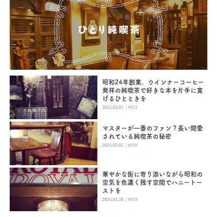
昭和24年創業。ウインナーコーヒー
発祥の純喫茶で好きな本を片手に寛
げるひとときを
|
2025.03.01
#021
マスターが一番のファン？長い間愛
されている純喫茶の秘密
|
2025.02.05
#020
華やかな街に寄り添いながら昭和の
空気を色濃く残す空間でハニートー
ストを
|
2025.01.28
#019