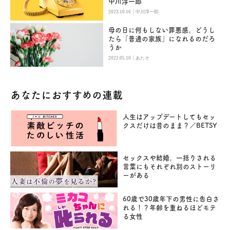
中川淳一郎
|
2023.10.16
中川淳一郎
母の日に何もしない罪悪感。どうし
たら「普通の家族」になれるのだろ
うか
|
2022.05.10
あたそ
あなたにおすすめの連載
人生はアップデートしてもセッ
クスだけは昔のまま？／BETSY
セックスや結婚。一括りされる
言葉にもそれぞれ別のストーリ
ーがある
60歳で30歳年下の男性に告白さ
れる！？年齢を重ねるほどモテ
る女性