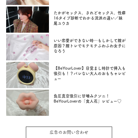
たかがセックス。されどセックス。性癖
16タイプ診断でわかる流派の違い／妹
尾ユウカ
いい恋愛ができない時…もしかして膣が
原因？膣トレでモテモテふわふわ女子に
なろう
【BeYourLover】目覚まし時計で挿入も
吸引も！？バレない大人のおもちゃレビ
ュー
負圧真空吸引に甘噛みクンニ！
BeYourLoverの「食人花」レビュー♡
広告のお問い合わせ