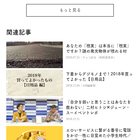
もっと見る
関連記事
あなたの「現実」は本当に「現実」
ですか？謎の発光物体が現れる村
|
2026.07.25
チェコ好き（和田真里奈）
下着からデジモノまで！2018年買っ
てよかった【日用品】
|
2018.12.04
AM編集部
「自分を弱いと思うことはあなたを
救わない」二村ヒトシ✕ジェーン・
スーイベントレポ
2019.12.11
エロいサービスに繋がる番号に電話
をかけ…性に目覚めた小学生時代／