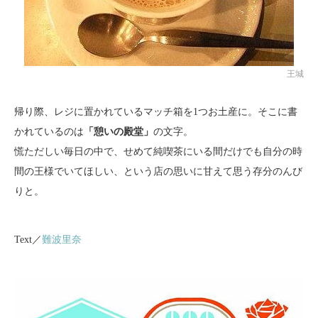
王城
帰り際、レジに置かれているマッチ箱を1つお土産に。そこに書
かれているのは
「憩いの殿堂」
の文字。
慌ただしい毎日の中で、せめて純喫茶にいる間だけでも自分の時
間の王様でいてほしい、という店の思いに甘えて思う存分のんび
りと。
Text／
難波里奈