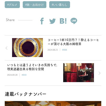
グルメ
旅・お出かけ
いい暮らし
Share
コーヒー1杯10万円？！酔えるコーヒ
ーが頂ける大阪の純喫茶
|
2024.08.21
#008
いつもとは違うよそいきの気持ちで。
現実逃避出来る特別な空間
|
2024.09.28
#010
連載バックナンバー