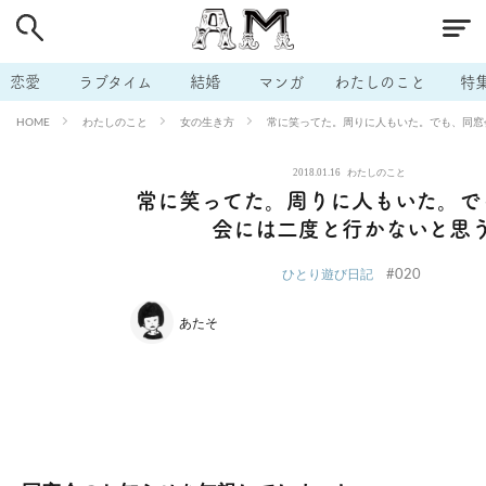
# 付き合いたい
# 男の本音
# セフレ
# 浮気
# 不倫
# 出会う方法
# マッチングアプリ
# ラブグッズ
# 体の相
恋愛
ラブタイム
結婚
マンガ
わたしのこと
特
# イケない
# ビッチの話
# エロスポット
# キャリア
わたしのこと
女の生き方
常に笑ってた。周りに人もいた。でも、同窓
HOME
# 恋愛相談
# モテテク
# セフレから本命へ
# 結婚したい
2018.01.16
わたしのこと
# セフレがほしい
# 夫婦の悩み
# おもしろライフ
常に笑ってた。周りに人もいた。で
会には二度と行かないと思
#020
ひとり遊び日記
あたそ