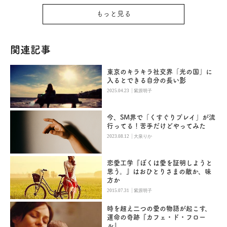
もっと見る
関連記事
東京のキラキラ社交界「光の国」に
入るとできる自分の長い影
|
2025.04.23
紫原明子
今、SM界で「くすぐりプレイ」が流
行ってる！苦手だけどやってみた
|
2023.08.12
大泉りか
恋愛工学『ぼくは愛を証明しようと
思う。』はおひとりさまの敵か、味
方か
|
2015.07.31
紫原明子
時を超え二つの愛の物語が起こす、
運命の奇跡『カフェ・ド・フロー
ル』