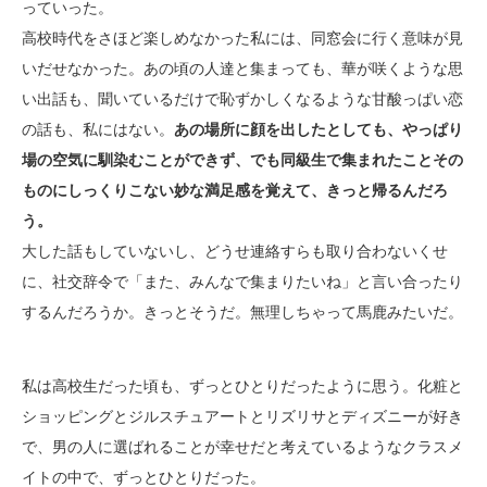
っていった。
高校時代をさほど楽しめなかった私には、同窓会に行く意味が見
いだせなかった。あの頃の人達と集まっても、華が咲くような思
い出話も、聞いているだけで恥ずかしくなるような甘酸っぱい恋
の話も、私にはない。
あの場所に顔を出したとしても、やっぱり
場の空気に馴染むことができず、でも同級生で集まれたことその
ものにしっくりこない妙な満足感を覚えて、きっと帰るんだろ
う。
大した話もしていないし、どうせ連絡すらも取り合わないくせ
に、社交辞令で「また、みんなで集まりたいね」と言い合ったり
するんだろうか。きっとそうだ。無理しちゃって馬鹿みたいだ。
私は高校生だった頃も、ずっとひとりだったように思う。化粧と
ショッピングとジルスチュアートとリズリサとディズニーが好き
で、男の人に選ばれることが幸せだと考えているようなクラスメ
イトの中で、ずっとひとりだった。