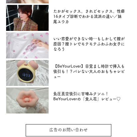
たかがセックス。されどセックス。性癖
16タイプ診断でわかる流派の違い／妹
尾ユウカ
いい恋愛ができない時…もしかして膣が
原因？膣トレでモテモテふわふわ女子に
なろう
【BeYourLover】目覚まし時計で挿入も
吸引も！？バレない大人のおもちゃレビ
ュー
負圧真空吸引に甘噛みクンニ！
BeYourLoverの「食人花」レビュー♡
広告のお問い合わせ