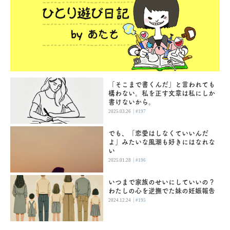
「そこまで書くんだ」と言われても
構わない。私を正す文章は私にしか
書けないから。
|
2025.03.26
#197
でも、「恋愛はしなくていいんだ
よ」みたいな風潮も好きにはなれな
い
|
2025.01.28
#196
いつまで家族のせいにしていいの？
わたしの心を逆撫でた妹の妊娠報告
|
2024.12.24
#195