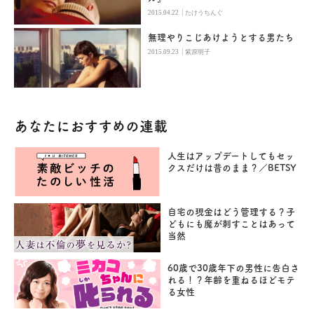
|
2015.04.22
たけうちんぐ
無理やりこじあけようとする男たち
|
2015.09.23
紫原明子
あなたにおすすめの連載
人生はアップデートしてもセッ
クスだけは昔のまま？／BETSY
自宅の現金はどう管理する？子
どもにも魔が刺すことはあって
当然
60歳で30歳年下の男性に告白さ
れる！？年齢を重ねるほどモテ
る女性