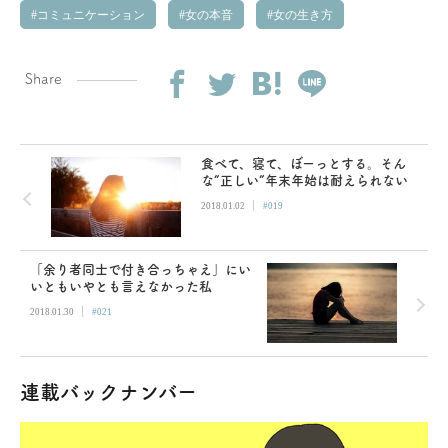
コミュニケーション
女の本音
女の生き方
Share
食べて、寝て、ぼーっとする。そん
な“正しい”年末年始は耐えられない
|
2018.01.02
#019
「余り者同士で付き合っちゃえ」にい
いともいやとも言えなかった私
|
2018.01.30
#021
連載バックナンバー