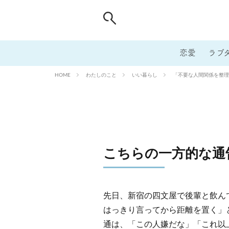
恋愛
ラブ
わたしのこと
いい暮らし
「不要な人間関係を整理
HOME
こちらの一方的な通
先日、新宿の四文屋で後輩と飲ん
はっきり言ってから距離を置く」
通は、「この人嫌だな」「これ以