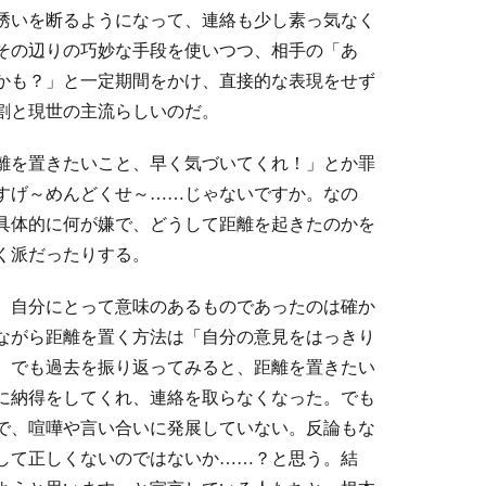
誘いを断るようになって、連絡も少し素っ気なく
その辺りの巧妙な手段を使いつつ、相手の「あ
かも？」と一定期間をかけ、直接的な表現をせず
割と現世の主流らしいのだ。
離を置きたいこと、早く気づいてくれ！」とか罪
すげ～めんどくせ～……じゃないですか。なの
具体的に何が嫌で、どうして距離を起きたのかを
く派だったりする。
、自分にとって意味のあるものであったのは確か
ながら距離を置く方法は「自分の意見をはっきり
。でも過去を振り返ってみると、距離を置きたい
に納得をしてくれ、連絡を取らなくなった。でも
で、喧嘩や言い合いに発展していない。反論もな
して正しくないのではないか……？と思う。結