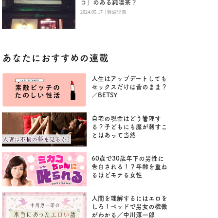
コ」のある純喫茶？
|
2024.05.17
難波里奈
あなたにおすすめの連載
人生はアップデートしても
セックスだけは昔のまま？
／BETSY
自宅の現金はどう管理す
る？子どもにも魔が刺すこ
とはあって当然
60歳で30歳年下の男性に
告白される！？年齢を重ね
るほどモテる女性
人間を理解するにはエロを
しろ！ベッドで男女の機微
がわかる／中川淳一郎