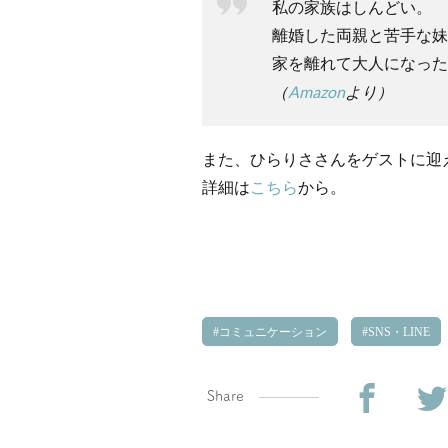
私の家族はしんどい。
離婚した両親と苦手な妹
家を離れて大人になった
（
Amazon
より）
また、ひらりささんをゲストに迎えた
詳細は
こちら
から。
コミュニケーション
SNS・LINE
Share