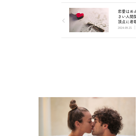
恋愛はめ
さい人間
頂点に君
いるのに
2024.09.25
好んでや
甚だ疑問