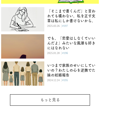
「そこまで書くんだ」と言わ
れても構わない。私を正す文
章は私にしか書けないから。
|
2025.03.26
#197
でも、「恋愛はしなくていい
んだよ」みたいな風潮も好き
にはなれない
|
2025.01.28
#196
いつまで家族のせいにしてい
いの？わたしの心を逆撫でた
妹の妊娠報告
|
2024.12.24
#195
もっと見る