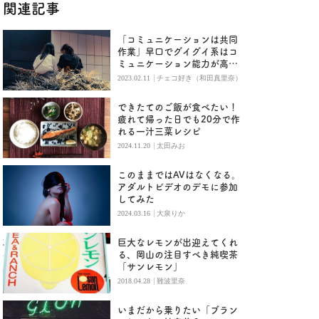
関連記事
「コミュニケーションは共同
作業」早口でグイグイ系はコ
ミュニケーション能力が高い
と言えるのか？
|
2023.02.11
チェコ好き（和田真里奈）
できたてのご飯が食べたい！
疲れて帰った日でも20分で作
れる一汁三菜レシピ
|
2024.11.20
太田みお
このままではAVはなくなる。
アダルトビデオのデモに参加
してみた
|
2024.03.16
大泉りか
巨大なレモンが出迎えてくれ
る、岡山の注目すべき純喫茶
「サンレモン」
|
2018.04.28
難波里奈
いまだから乗りたい「ブラン