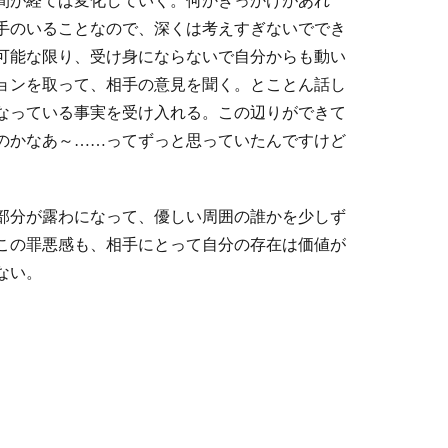
間が経てば変化していく。何かきっかけがあれ
手のいることなので、深くは考えすぎないででき
可能な限り、受け身にならないで自分からも動い
ョンを取って、相手の意見を聞く。とことん話し
なっている事実を受け入れる。この辺りができて
のかなあ～……ってずっと思っていたんですけど
部分が露わになって、優しい周囲の誰かを少しず
この罪悪感も、相手にとって自分の存在は価値が
ない。