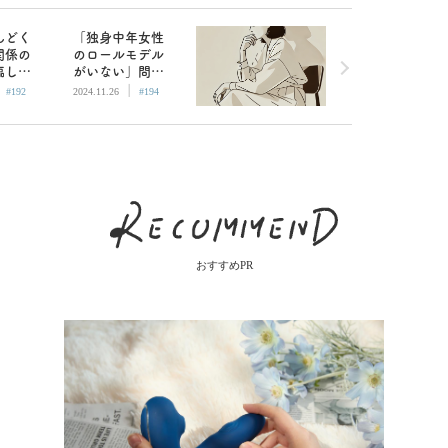
んどく
「独身中年女性
関係の
のロールモデル
臨して
がいない」問
|
|
、好き
題、果たして本
#192
2024.11.26
#194
るのが
当に必要か？
だ
おすすめPR