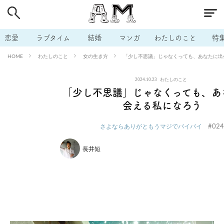
# 付き合いたい
# 男の本音
# セフレ
# 浮気
# 不倫
# 出会う方法
# マッチングアプリ
# ラブグッズ
# 体の相
恋愛
ラブタイム
結婚
マンガ
わたしのこと
特
# イケない
# ビッチの話
# エロスポット
# キャリア
わたしのこと
女の生き方
「少し不思議」じゃなくっても、あなたに出
HOME
# 恋愛相談
# モテテク
# セフレから本命へ
# 結婚したい
2024.10.23
わたしのこと
# セフレがほしい
# 夫婦の悩み
# おもしろライフ
「少し不思議」じゃなくっても、あ
会える私になろう
#024
さよならありがともうマジでバイバイ
長井短