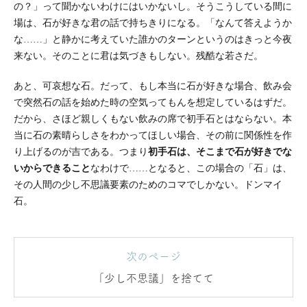
の？」って聞かないわけにはいかないし。そうこうしている間に
場は、石が好きな君の話で持ちきりになる。「なんて答えようか
な……」と静かに考えていた誰かのターンというのはきっと今夜
来ない。そのことに君は気づきもしない。残酷な若さだ。
あと、可哀想な石。だって、もし本当に石が好きな場合、飲み会
で突然石の話を始めた時の空気ってもんを想定しているはずだ。
だから、さほど親しくもない飲みの席で初手石とはならない。本
当に石の素晴らしさをわかってほしい場合、その前に関係性を作
り上げるのが吉である。つまり
初手石は、そこまで石が好きでな
いからできること
なわけで……となると、この場合の「石」は、
その人間の少し不思議要素のためのコマでしかない。ドンマイ
石。
次のページ
「少し不思議」を捨てて