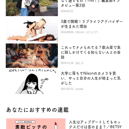
なく通すもの『This！』編集部イン
タビュー第2回
2016.02.22
3歳で開眼！ラブライフアドバイザー
が生まれた理由
|
2016.09.04
OliviA（オリビア）
これってナメられてる？飲み屋で急
に話しかけてくる知らない人との会
話
|
2019.12.10
あたそ
大学に落ちてNikonのカメラを買
い、やっと自分の人生が始まった気
がした
|
2022.03.25
oyumi
あなたにおすすめの連載
人生はアップデートしてもセッ
クスだけは昔のまま？／BETSY