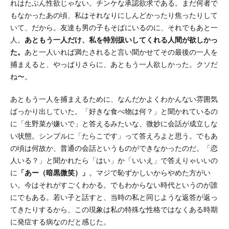
れはたぶん性欲じゃない。チンケな承認欲求である。まだ何者で
もなかったあの頃、私はそれなりにしんどかったり焦ったりして
いて、だから。友達も男の子もそばにいるのに、それでもあと一
人。
あともう一人だけ、私を特別扱いしてくれる人間が欲しかっ
た。
あと一人いれば満たされると言い聞かせてその最後の一人を
捕まえると、やっぱりさらに、あともう一人欲しかった。クソだ
ね〜。
あともう一人を捕まえるために、なんだかよくわかんない雰囲気
ばっかり出していた。「好きな食べ物は何？」と聞かれているの
に「生野菜が嫌いで」と答えるみたいな、微妙に会話が成立しな
い状態。シンプルに「たらこです」って答えろよと思う。でもあ
の頃は何故か、普通の会話というものができなかったのだ。「恋
人いる？」と聞かれたら「はい」か「いいえ」で答えりゃいいの
に
「あー（暗黒微笑）」
。マジで恥ずかしいからやめた方がい
い。今はそれがすごくわかる。でもわからない時代というのが誰
にでもある。若い子と話すと、当時の私と同じような返答が返っ
てきたりするから、この現象は私の特殊な性格ではなくある時期
に発症する病なのだと感じた。