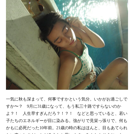
一気に秋も深まって、何事ですかという気分。いかがお過ごしで
すか〜？ 9月に31歳になって、もう私三十路ですらないのか
よ？！ 人生早すぎんだろ？！？！ などと思っていると、若い
子たちのエネルギーが目に染みる。強がりで見栄っ張りで、何も
かもに必死だった10年前。21歳の時の私はほんと、目もあてられ