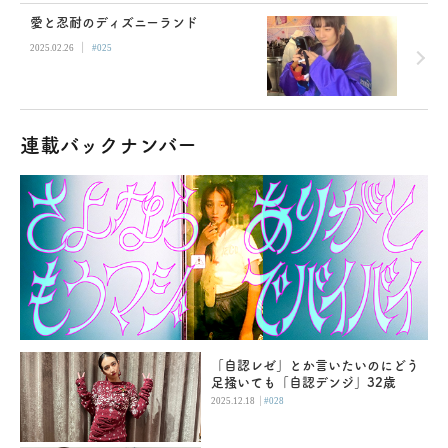
愛と忍耐のディズニーランド
|
2025.02.26
#025
連載バックナンバー
「自認レゼ」とか言いたいのにどう
足掻いても「自認デンジ」32歳
|
2025.12.18
#028