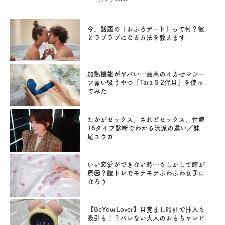
今、話題の「おふろデート」って何？彼
とラブラブになる方法を教えます
加熱機能がヤバい…最高のイカせマシー
ン青い吸うやつ『Tara S 2代目』を使っ
てみた
たかがセックス。されどセックス。性癖
16タイプ診断でわかる流派の違い／妹
尾ユウカ
いい恋愛ができない時…もしかして膣が
原因？膣トレでモテモテふわふわ女子に
なろう
【BeYourLover】目覚まし時計で挿入も
吸引も！？バレない大人のおもちゃレビ