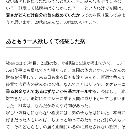
ない痛々しさだっただろうなと思います。みんなもそうじゃな
い？ 21歳って結構やばくなかった？！ というわけで今回は、
若さがどんだけ自分の首を絞めていたか
ってのを振り返ってみよ
うと思います。20代のみんな、30代はいいぞぉ〜。
あともう一人欲しくて発症した病
社会に出て3年目、21歳の秋。小劇場に友達が沢山できて、モデ
ルの仕事にも慣れてきた頃だった。無限の体力とすっからかんの
財布を活用して、来る日も来る日も友達と遊んだ。新宿で呑んで
終電で吉祥寺の飲み会に合流、なんてことはザラで、
タクシーに
乗るお金なんてあるはずないから基本オールする。
今はもう、絶
対できない。絶対にタクシーに乗る人間に成り下がってしまいま
した。21歳は、なんだかみんな時間があった。
寂しい気持ちにならない程度には、男の子もそばにいた。本当に
好きだった人もいれば、ちょっと触ってみたかっただけの人もい
て、そのどちらも手の届く距離にいるのに満たされない欲求。そ