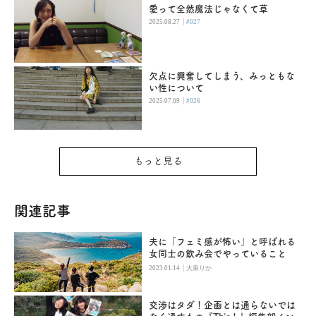
愛って全然魔法じゃなくて草
|
2025.08.27
#027
欠点に興奮してしまう、みっともな
い性について
|
2025.07.09
#026
もっと見る
関連記事
夫に「フェミ感が怖い」と呼ばれる
女同士の飲み会でやっていること
|
2023.01.14
大泉りか
交渉はタダ！企画とは通らないでは