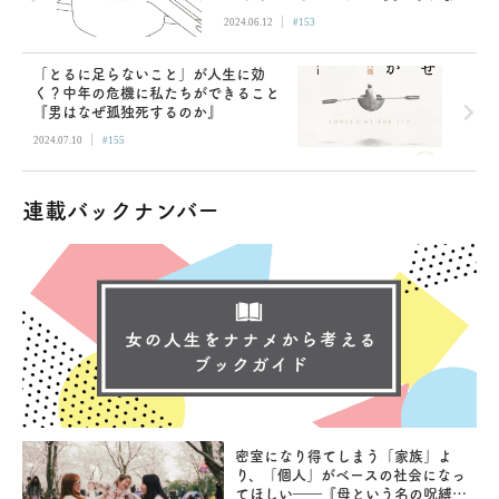
ように』
|
2024.06.12
#153
「とるに足らないこと」が人生に効
く？中年の危機に私たちができること
『男はなぜ孤独死するのか』
|
2024.07.10
#155
連載バックナンバー
密室になり得てしまう「家族」よ
り、「個人」がベースの社会になっ
てほしい――『母という名の呪縛