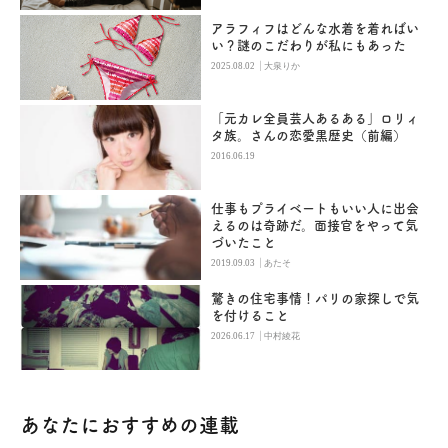
アラフィフはどんな水着を着ればい
い？謎のこだわりが私にもあった
|
2025.08.02
大泉りか
「元カレ全員芸人あるある」ロリィ
タ族。さんの恋愛黒歴史（前編）
2016.06.19
仕事もプライベートもいい人に出会
えるのは奇跡だ。面接官をやって気
づいたこと
|
2019.09.03
あたそ
驚きの住宅事情！パリの家探しで気
を付けること
|
2026.06.17
中村綾花
あなたにおすすめの連載