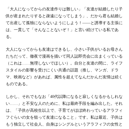
「大人になってからの友達作りは難しい」「友達が結婚したり子
供が産まれたりすると疎遠になってしまう」、だから君も結婚し
て出産して孤独にならないようにしよう！――と誘導する主張に
は、一貫して「そんなことないぞ！」と言い続けている私であ
る。
大人になってからも友達はできるし、小さい子供がいるお母さん
たちだって、徹夜で漫画を描いて同人誌即売会に出まくっている
（これは……無理しないでほしい）。自分と友達の間に、ライフ
スタイルの影響を受けにくい共通の話題（推し、マンガ、ドラ
マ、映画など）があれば、属性を超えてなんだかんだ友情は続く
ものである。
しかし、それでもなお「40代以降になると寂しくなるかもしれな
い……」と不安な人のために、私は最終手段を編み出した。それ
は、「子供が高校生以上で、子育てがほぼ終わっているアラフィ
フぐらいの女を狙って友達になること」です。私は最近、子供は
もう独立して社会人、自身はシングルというアラフィフの女性と