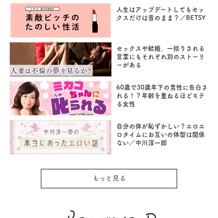
人生はアップデートしてもセッ
クスだけは昔のまま？／BETSY
セックスや結婚。一括りされる
言葉にもそれぞれ別のストーリ
ーがある
60歳で30歳年下の男性に告白さ
れる！？年齢を重ねるほどモテ
る女性
自分の体が恥ずかしい？エロエ
ロタイムにお互いの体型は関係
ない／中川淳一郎
もっと見る