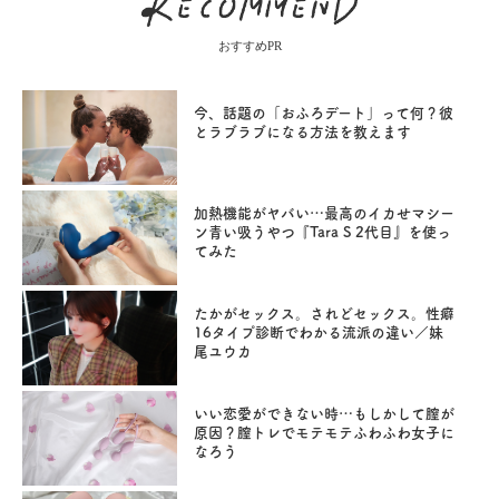
おすすめPR
今、話題の「おふろデート」って何？彼
とラブラブになる方法を教えます
加熱機能がヤバい…最高のイカせマシー
ン青い吸うやつ『Tara S 2代目』を使っ
てみた
たかがセックス。されどセックス。性癖
16タイプ診断でわかる流派の違い／妹
尾ユウカ
いい恋愛ができない時…もしかして膣が
原因？膣トレでモテモテふわふわ女子に
なろう