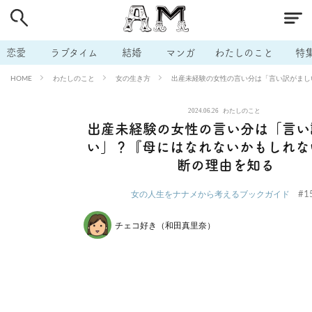
# 付き合いたい
# 男の本音
# セフレ
# 浮気
# 不倫
# 出会う方法
# マッチングアプリ
# ラブグッズ
# 体の相
恋愛
ラブタイム
結婚
マンガ
わたしのこと
特
# イケない
# ビッチの話
# エロスポット
# キャリア
わたしのこと
女の生き方
出産未経験の女性の言い分は「言い訳がまし
HOME
# 恋愛相談
# モテテク
# セフレから本命へ
# 結婚したい
2024.06.26
わたしのこと
# セフレがほしい
# 夫婦の悩み
# おもしろライフ
出産未経験の女性の言い分は「言い
い」？『母にはなれないかもしれな
断の理由を知る
#1
女の人生をナナメから考えるブックガイド
チェコ好き（和田真里奈）