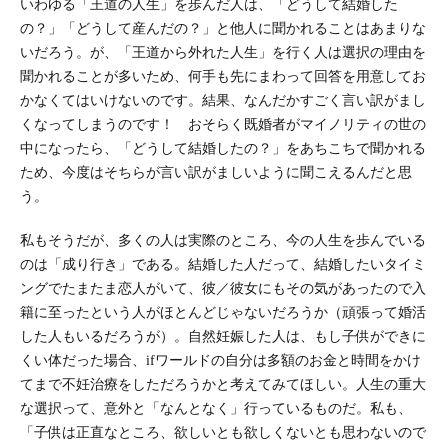
いわゆる「王道の人生」を歩んだ人は、「どうして結婚した
の？」「どうして産んだの？」と他人に聞かれることはあまりな
いだろう。が、「王道から外れた人生」を行く人は選択の理由を
聞かれることが多いため、何手も先にまわって回答を用意してお
かなくてはいけないのです。結果、なんだかすごく言い訳がまし
くなってしまうのです！ おそらく既婚者がマイノリティの世の
中になったら、「どうして結婚したの？」をあちこちで聞かれる
ため、今度はそちらが言い訳がましいように聞こえるんだと思
う。
私もそうだが、多くの人は実際のところ、今の人生を歩んでいる
のは「成り行き」である。結婚した人だって、結婚したいタイミ
ングでたまたま恋人がいて、彼／彼女にもその気があったので入
籍に至ったという人がほとんどじゃないだろうか（頑張って婚活
した人もいるだろうが）。自然妊娠した人は、もし子供ができに
くい体だった場合、ifワールドの自分は多額のお金と時間をかけ
てまで不妊治療をしただろうかと考えてみてほしい。人生の重大
な選択って、意外と「なんとなく」行っているものだ。私も、
「子供は正直なところ、欲しいとも欲しくないとも思わないので