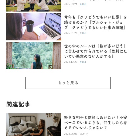
娘という牢獄』
|
2025.03.21
#163
今年も「クソどうでもいい仕事」を
続けるのか？『ブルシット・ジョ
ブ クソどうでもいい仕事の理論』
|
2025.01.24
#162
世の中のルールは「数が多いほう」
に合わせて作られている『差別はた
いてい悪意のない人がする』
|
2024.12.20
#161
もっと見る
関連記事
好きな相手と信頼しあいたい！不安
ベースでいるよりも、発生したら考
えるでいいんじゃない？
|
2023.06.06
あたそ