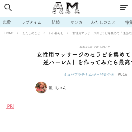
# 付き合いたい
# 男の本音
# セフレ
# 浮気
# 不倫
# 出会う方法
# マッチングアプリ
# ラブグッズ
# 体の相
恋愛
ラブタイム
結婚
マンガ
わたしのこと
特
# イケない
# ビッチの話
# エロスポット
# キャリア
わたしのこと
いい暮らし
女性用マッサージのセラピを集めて「理想の
HOME
# 恋愛相談
# モテテク
# セフレから本命へ
# 結婚したい
2023.01.19
わたしのこと
# セフレがほしい
# 夫婦の悩み
# おもしろライフ
女性用マッサージのセラピを集めて
逆ハーレム」を作ってみたら最高
#016
ミュゼプラチナム×AM 特別企画
藍川じゅん
PR