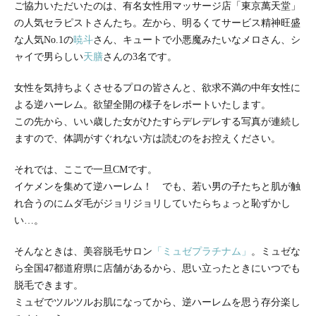
ご協力いただいたのは、有名女性用マッサージ店「東京萬天堂」
の人気セラピストさんたち。左から、明るくてサービス精神旺盛
な人気No.1の
暁斗
さん、キュートで小悪魔みたいなメロさん、シ
ャイで男らしい
天膳
さんの3名です。
女性を気持ちよくさせるプロの皆さんと、欲求不満の中年女性に
よる逆ハーレム。欲望全開の様子をレポートいたします。
この先から、いい歳した女がひたすらデレデレする写真が連続し
ますので、体調がすぐれない方は読むのをお控えください。
それでは、ここで一旦CMです。
イケメンを集めて逆ハーレム！ でも、若い男の子たちと肌が触
れ合うのにムダ毛がジョリジョリしていたらちょっと恥ずかし
い…。
そんなときは、美容脱毛サロン
「ミュゼプラチナム」
。ミュゼな
ら全国47都道府県に店舗があるから、思い立ったときにいつでも
脱毛できます。
ミュゼでツルツルお肌になってから、逆ハーレムを思う存分楽し