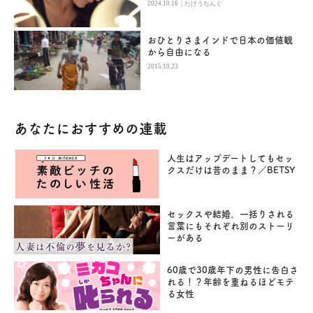
|
2024.10.16
たけうちんぐ
おひとりさまインドで日本の価値観
から自由になる
2015.10.23
あなたにおすすめの連載
人生はアップデートしてもセッ
クスだけは昔のまま？／BETSY
セックスや結婚。一括りされる
言葉にもそれぞれ別のストーリ
ーがある
60歳で30歳年下の男性に告白さ
れる！？年齢を重ねるほどモテ
る女性