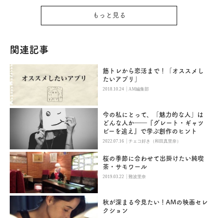
もっと見る
関連記事
筋トレから恋活まで！「オススメし
たいアプリ」
|
2018.10.24
AM編集部
今の私にとって、「魅力的な人」は
どんな人か――『グレート・ギャツ
ビーを追え』で学ぶ創作のヒント
|
2022.07.16
チェコ好き（和田真里奈）
桜の季節に合わせて出掛けたい純喫
茶・サモワール
|
2019.03.22
難波里奈
秋が深まる今見たい！AMの映画セレ
クション