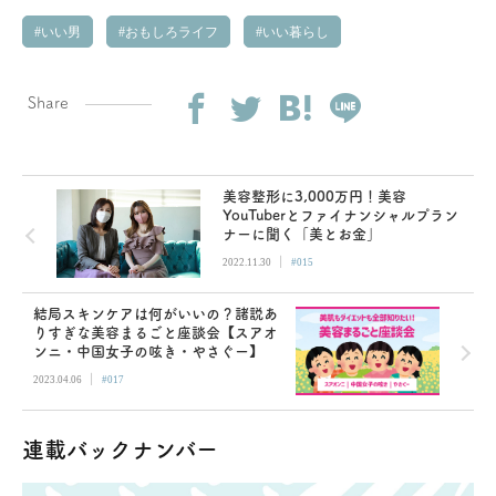
いい男
おもしろライフ
いい暮らし
Share
美容整形に3,000万円！美容
YouTuberとファイナンシャルプラン
ナーに聞く「美とお金」
|
2022.11.30
#015
結局スキンケアは何がいいの？諸説あ
りすぎな美容まるごと座談会【スアオ
ンニ・中国女子の呟き・やさぐー】
|
2023.04.06
#017
連載バックナンバー