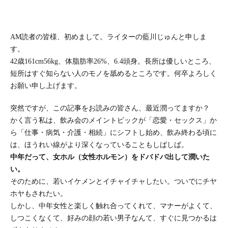
AM読者の皆様、初めまして。ライターの藍川じゅんと申しま
す。
42歳161cm56kg、体脂肪率26%、6.4頭身。長所は優しいところ、
短所はすぐ知らない人のモノを舐めるところです。何卒よろしく
お願い申し上げます。
突然ですが、この記事をお読みの皆さん、最近潤ってますか？
かく言う私は、飲み会のメイントピックが「恋愛・セックス」か
ら「仕事・病気・介護・相続」にシフトし始め、飲み終わる頃に
は、ほうれい線がより深くなっていることもしばしば。
中年だって、女ホル（女性ホルモン）をドバドバ出して潤いた
い。
そのために、若いイケメンとイチャイチャしたい。ついでにチヤ
ホヤもされたい。
しかし、中年女性と楽しく触れ合ってくれて、マナーがよくて、
しつこくなくて、好みの顔の若い男子なんて、すぐに見つかるは