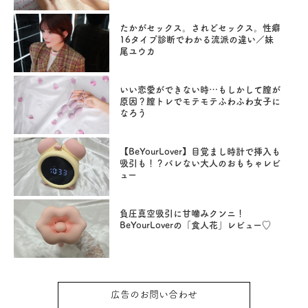
たかがセックス。されどセックス。性癖
16タイプ診断でわかる流派の違い／妹
尾ユウカ
いい恋愛ができない時…もしかして膣が
原因？膣トレでモテモテふわふわ女子に
なろう
【BeYourLover】目覚まし時計で挿入も
吸引も！？バレない大人のおもちゃレビ
ュー
負圧真空吸引に甘噛みクンニ！
BeYourLoverの「食人花」レビュー♡
広告のお問い合わせ