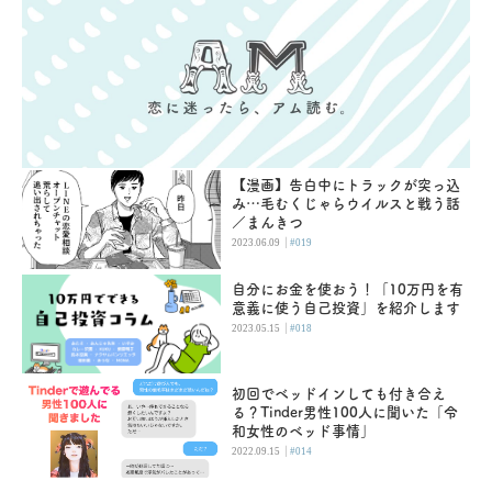
【漫画】告白中にトラックが突っ込
み…毛むくじゃらウイルスと戦う話
／まんきつ
|
2023.06.09
#019
自分にお金を使おう！「10万円を有
意義に使う自己投資」を紹介します
|
2023.05.15
#018
初回でベッドインしても付き合え
る？Tinder男性100人に聞いた「令
和女性のベッド事情」
|
2022.09.15
#014