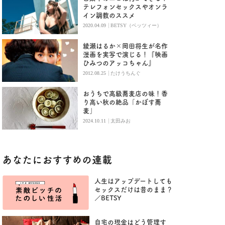
テレフォンセックスやオンラ
イン調教のススメ
|
2020.04.09
BETSY（ベッツィー）
綾瀬はるか×岡田将生が名作
漫画を実写で演じる！『映画
ひみつのアッコちゃん』
|
2012.08.25
たけうちんぐ
おうちで高級蕎麦店の味！香
り高い秋の絶品「かぼす蕎
麦」
|
2024.10.11
太田みお
あなたにおすすめの連載
人生はアップデートしても
セックスだけは昔のまま？
／BETSY
自宅の現金はどう管理す