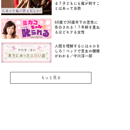
る？子どもにも魔が刺すこ
とはあって当然
60歳で30歳年下の男性に
告白される！？年齢を重ね
るほどモテる女性
人間を理解するにはエロを
しろ！ベッドで男女の機微
がわかる／中川淳一郎
もっと見る