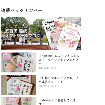
連載バックナンバー
「non-no」にコメントしまし
た！ ウーマンラッシュアワ
ー
|
2014.06.26
#204
「日経ビジネスアソシエ」に
て連載スタート！
|
2014.06.19
#203
「steady.」に登場していま
す！