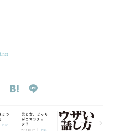
i.net
性とつ
男と女、どっち
法
がロマンチッ
|
ク？
#192
|
2014.01.07
#194