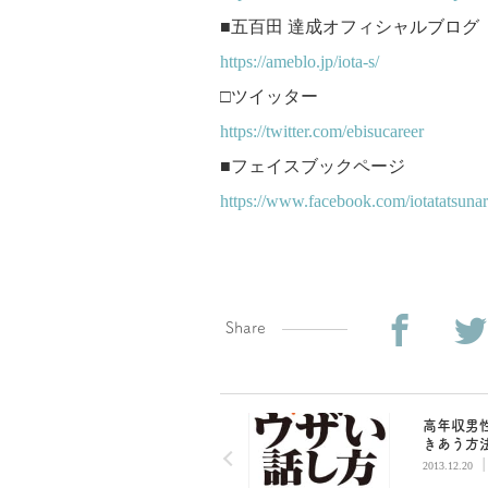
■五百田 達成オフィシャルブログ
https://ameblo.jp/iota-s/
□ツイッター
https://twitter.com/ebisucareer
■フェイスブックページ
https://www.facebook.com/iotatatsunar
Share
高年収男
きあう方
2013.12.20