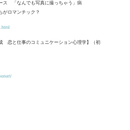
ース 「なんでも写真に撮っちゃう」病
ちがロマンチック？
.html
成 恋と仕事のコミュニケーション心理学】（初
sunari/