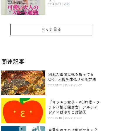
|
2014.06.12
#202
もっと見る
関連記事
別れた瞬間に死を祈っても
OK！元彼を成仏させる方法
|
2025.02.22
アルテイシア
「キラキラ女子・VERY妻・タ
ラレバ娘と独身女」アルテイ
シア×ぱぷりこ対談①
|
2016.05.18
アルテイシア
自粛中のエロは何ができる？