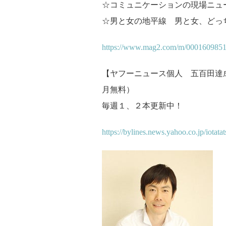
☆コミュニケーションの現場ニュ
☆男と女の地平線 男と女、どっ
https://www.mag2.com/m/0001609851
【ヤフーニュース個人 五百田達
月無料）
毎週１、２本更新中！
https://bylines.news.yahoo.co.jp/iotatat