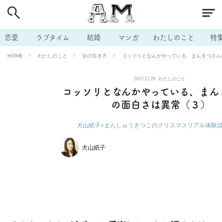
# 付き合いたい
# 男の本音
# セフレ
# 浮気
# 不倫
# 出会う方法
# マッチングアプリ
# ラブグッズ
# 体の相
恋愛
ラブタイム
結婚
マンガ
わたしのこと
特
# イケない
# ビッチの話
# エロスポット
# キャリア
わたしのこと
女の生き方
コッソリとなんかやっている、まんきつさん
HOME
# 恋愛相談
# モテテク
# セフレから本命へ
# 結婚したい
2012.12.20
わたしのこと
# セフレがほしい
# 夫婦の悩み
# おもしろライフ
コッソリとなんかやっている、まん
の面白さは異常（３）
犬山紙子×まんしゅうきつこのクリスマスリアル体験
犬山紙子