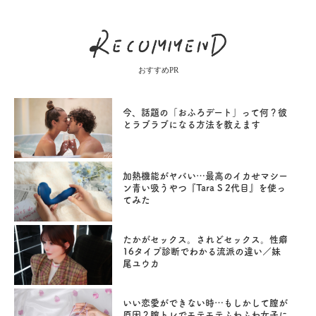
おすすめPR
今、話題の「おふろデート」って何？彼
とラブラブになる方法を教えます
加熱機能がヤバい…最高のイカせマシー
ン青い吸うやつ『Tara S 2代目』を使っ
てみた
たかがセックス。されどセックス。性癖
16タイプ診断でわかる流派の違い／妹
尾ユウカ
いい恋愛ができない時…もしかして膣が
原因？膣トレでモテモテふわふわ女子に