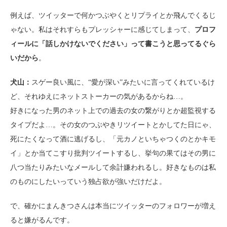
例えば、ツイッターで何かつぶやくとリプライとか飛んでくるじ
ゃない。私はそれすらもプレッシャーに感じてしまって、
プロフ
ィールに「話しかけないでください」って書こうと思ってるぐら
いだから
。
犬山：
スゲー良い風に、“愛が深い”みたいに言ってくれているけ
ど、それゆえにネットストーカーの気があるからね…。
好きになった男のネット上での過去の女の繋がりとか超監視する
タイプだよ…。その女のつぶやきリツイートとかしてた日にゃ、
死にたくなって酒に逃げるし、「元カノといちゃつくのとかキモ
イ」とか当てこすり批判ツイートするし、挙句の果てはその男に
八つ当たりみたいなメールして余計嫌われるし。好きなものは私
のものにしたいっていう独占欲が強いだけだよ。
で、確かにまんきつさんは本当にツイッターのフォロワーが増え
ると嫌がるんです。