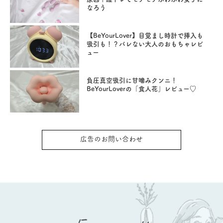
なろう
【BeYourLover】目覚まし時計で挿入も
吸引も！？バレない大人のおもちゃレビ
ュー
負圧真空吸引に甘噛みクンニ！
BeYourLoverの「食人花」レビュー♡
広告のお問い合わせ