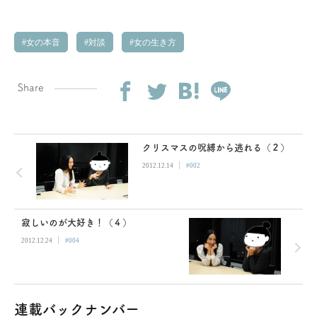
女の本音
対談
女の生き方
Share
クリスマスの呪縛から逃れる（２）
|
2012.12.14
#002
寂しいのが大好き！（４）
|
2012.12.24
#004
連載バックナンバー