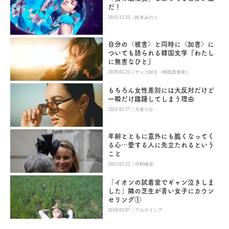
だ！
|
2013.12.25
鈴木みのり
自分の〈被害〉と同時に〈加害〉に
ついても語られる韓国文学『わたし
に無害なひと』
|
2020.05.23
チェコ好き（和田真里奈）
もちろん女性差別には大反対だけど
一瞬だけ躊躇してしまう理由
|
2021.02.27
大泉りか
年齢とともに意外にも脆くなってく
る心…愛する人に先立たれるという
こと
|
2025.03.22
中村綾花
「イオンの試着室でギャン泣きしま
した」隣の芝生が青い女子にカウン
セリング①
|
2018.03.07
アルテイシア