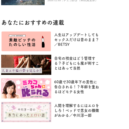
|
2020.12.05
チェコ好き（和田真里奈）
あなたにおすすめの連載
人生はアップデートしても
セックスだけは昔のまま？
／BETSY
自宅の現金はどう管理す
る？子どもにも魔が刺すこ
とはあって当然
60歳で30歳年下の男性に
告白される！？年齢を重ね
るほどモテる女性
人間を理解するにはエロを
しろ！ベッドで男女の機微
がわかる／中川淳一郎