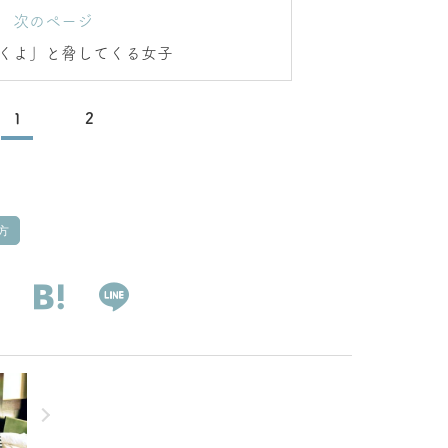
次のページ
くよ」と脅してくる女子
1
2
方