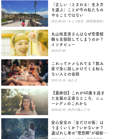
「正しい（とされる）生き方
を選ぶ」ことが今の私たちの
やることではない
|
2015.08.20
チェコ好き（和田真里奈）
丸山桂里奈さんはなぜ恋愛経
験も全部話してしまうのか？
インタビュー
2019.07.09
これってナメられてる？飲み
屋で急に話しかけてくる知ら
ない人との会話
|
2019.12.10
あたそ
【最終回】これが40歳を過ぎ
た女装の正直なところ。ニュ
ーレディのこれから
|
2018.03.20
肉乃小路ニクヨ
安心安全の「女だけの街」は
うまくいくか？いかないか？
選ばれし者の“理想郷”が破綻す
るとき