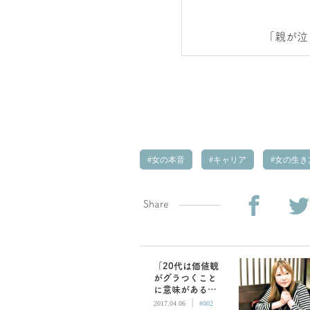
「親が泣
女の本音
キャリア
女の生き
Share
「20代は価値観
がグラつくこと
に意味がある。
|
他人の余計な一
2017.04.06
#002