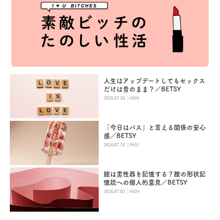
人生はアップデートしてもセックス
だけは昔のまま？／BETSY
|
2026.07.30
#606
「今日はパス」と言える関係の安心
感／BETSY
|
2026.07.16
#605
腟は男性器を記憶する？膣の形状記
憶説への個人的意見／BETSY
|
2026.07.02
#604