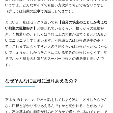
いですよ。どんなサイズでも使い方次第で何とでもなりますし
（詳しくは前回の記事でお話ししてます）。
とはいえ、私はセックス占いでも
【自分の快楽のことしか考えな
い無類の巨根好き】
と書かれているくらい、根っからの巨根好
き。予想通りの、もしくは予想以上の大物が出てくるとバカみた
いにニヤニヤしてしまいます。不思議なのは巨根遭遇率の高さ
で、これまで出会ってきた人の７割くらいは巨根だったんじゃな
いでしょうか。しかもそこら辺にいる並みの巨根じゃなくて、初
見でハッと息をのむほどのスーパー巨根との遭遇率も高いんで
す。
なぜそんなに巨根に巡りあえるの？
下ネタではついつい巨根の話をしてしまう私に、どうしたらそん
なに巨根とばかり巡りあえるんですかと聞かれることがありま
す。私は基本的に顔面が好みかどうかで選んでいるのですが、そ