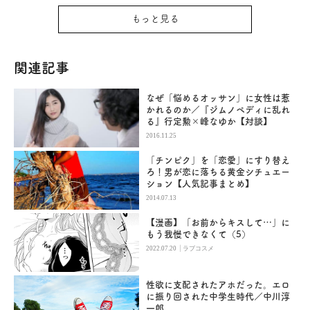
もっと見る
関連記事
なぜ「悩めるオッサン」に女性は惹
かれるのか／『ジムノペディに乱れ
る』行定勲×峰なゆか【対談】
2016.11.25
「チンピク」を「恋愛」にすり替え
ろ！男が恋に落ちる黄金シチュエー
ション【人気記事まとめ】
2014.07.13
【漫画】「お前からキスして…」に
もう我慢できなくて（5）
|
2022.07.20
ラブコスメ
性欲に支配されたアホだった。エロ
に振り回された中学生時代／中川淳
一郎