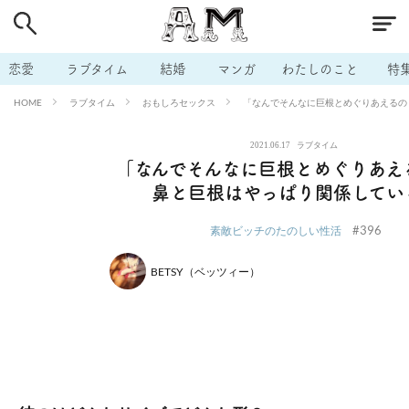
# 付き合いたい
# 男の本音
# セフレ
# 浮気
# 不倫
# 出会う方法
# マッチングアプリ
# ラブグッズ
# 体の相
恋愛
ラブタイム
結婚
マンガ
わたしのこと
特
# イケない
# ビッチの話
# エロスポット
# キャリア
ラブタイム
おもしろセックス
「なんでそんなに巨根とめぐりあえるの
HOME
# 恋愛相談
# モテテク
# セフレから本命へ
# 結婚したい
2021.06.17
ラブタイム
# セフレがほしい
# 夫婦の悩み
# おもしろライフ
「なんでそんなに巨根とめぐりあえ
鼻と巨根はやっぱり関係してい
#396
素敵ビッチのたのしい性活
BETSY（ベッツィー）