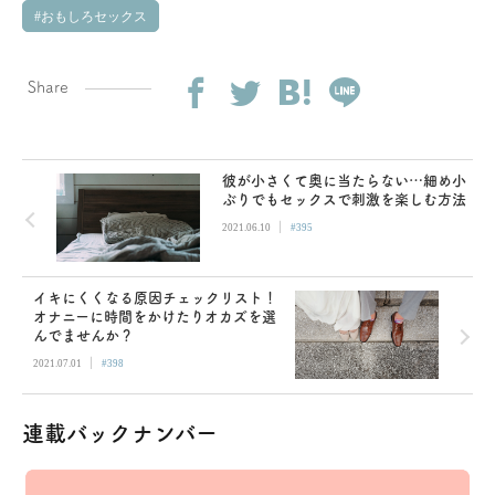
おもしろセックス
Share
彼が小さくて奥に当たらない…細め小
ぶりでもセックスで刺激を楽しむ方法
|
2021.06.10
#395
イキにくくなる原因チェックリスト！
オナニーに時間をかけたりオカズを選
んでませんか？
|
2021.07.01
#398
連載バックナンバー