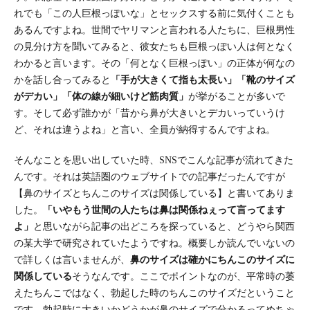
れでも「この人巨根っぽいな」とセックスする前に気付くことも
あるんですよね。世間でヤリマンと言われる人たちに、巨根男性
の見分け方を聞いてみると、彼女たちも巨根っぽい人は何となく
わかると言います。その「何となく巨根っぽい」の正体が何なの
かを話し合ってみると
「手が大きくて指も太長い」「靴のサイズ
がデカい」「体の線が細いけど筋肉質」
が挙がることが多いで
す。そして必ず誰かが「昔から鼻が大きいとデカいっていうけ
ど、それは違うよね」と言い、全員が納得するんですよね。
そんなことを思い出していた時、SNSでこんな記事が流れてきた
んです。それは英語圏のウェブサイトでの記事だったんですが
【鼻のサイズとちんこのサイズは関係している】と書いてありま
した。
「いやもう世間の人たちは鼻は関係ねぇって言ってます
よ」
と思いながら記事の出どころを探っていると、どうやら関西
の某大学で研究されていたようですね。概要しか読んでいないの
で詳しくは言いませんが、
鼻のサイズは確かにちんこのサイズに
関係している
そうなんです。ここでポイントなのが、平常時の萎
えたちんこではなく、勃起した時のちんこのサイズだということ
です。勃起時に大きいかどうかが鼻のサイズで分かるってめちゃ