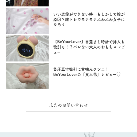
いい恋愛ができない時…もしかして膣が
原因？膣トレでモテモテふわふわ女子に
なろう
【BeYourLover】目覚まし時計で挿入も
吸引も！？バレない大人のおもちゃレビ
ュー
負圧真空吸引に甘噛みクンニ！
BeYourLoverの「食人花」レビュー♡
広告のお問い合わせ