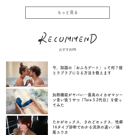
もっと見る
おすすめPR
今、話題の「おふろデート」って何？彼
とラブラブになる方法を教えます
加熱機能がヤバい…最高のイカせマシー
ン青い吸うやつ『Tara S 2代目』を使っ
てみた
たかがセックス。されどセックス。性癖
16タイプ診断でわかる流派の違い／妹
尾ユウカ