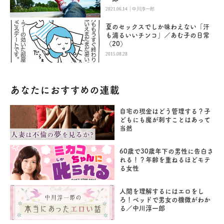
|
2021.06.14
中川淳一郎
夏のセックスでしか味わえない「汗
も滴るいいチンコ」／あむ子の日常
（20）
2015.08.28
あなたにおすすめの連載
自宅の現金はどう管理する？子
どもにも魔が刺すことはあって
当然
60歳で30歳年下の男性に告白さ
れる！？年齢を重ねるほどモテ
る女性
人間を理解するにはエロをし
ろ！ベッドで男女の機微がわか
る／中川淳一郎